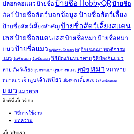
ป้ายชื่อ HobbyQR
ปลอกคอแมว
ป้ายชื่อ
ป้ายชื่อ
ป้ายชื่อสัตว์เลี้ยง
ป้ายชื่อสัตว์บอกข้อมูล
สัตว์
ป้ายชื่อสัตว์เลี้ยงสแตน
ป้ายชื่อสัตว์เลี้ยงสำคัญ
เลส
ป้ายชื่อสแตนเลส
ป้ายชื่อหมา
ป้ายชื่อหมา
ป้ายชื่อแมว
แมว
พฤติกรรม
พฤติกรรมหมา
พฤติกรรมน้องแมว
แมว
วิธีป้องกันหมาหาย
วิธีป้องกันแมว
วัคซีนหมา
วัคซีนแมว
หมา
สุนัข
หมาหาย
หาย
สัตว์เลี้ยง
สุขภาพแมว
สุขภาพหมา
เจ้าเหมียว
เจ้าตูบ
หมาแมว
เลี้ยงแมว
เลี้ยงหมา
เลือกปลอกคอ
แมว
แมวหาย
ลิงค์ที่เกี่ยวข้อง
วิธีการใช้งาน
บทความ
เกี่ยวกับเรา