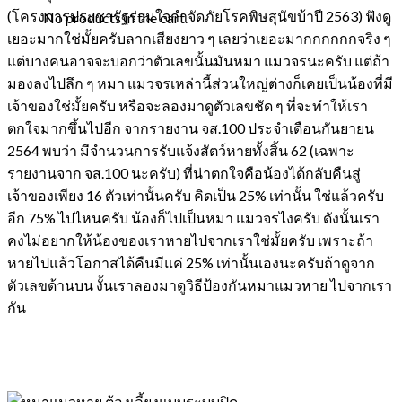
(
โครงการประชารัฐร่วมใจกำจัดภัยโรคพิษสุนัขบ้าปี 2563
) ฟังดู
No products in the cart.
เยอะมากใช่มั้ยครับลากเสียงยาว ๆ เลยว่าเยอะมากกกกกกจริง ๆ
แต่บางคนอาจจะบอกว่าตัวเลขนั้นมันหมา แมวจรนะครับ แต่ถ้า
มองลงไปลึก ๆ หมา แมวจรเหล่านี้ส่วนใหญ่ต่างก็เคยเป็นน้องที่มี
เจ้าของใช่มั้ยครับ หรือจะลองมาดูตัวเลขชัด ๆ ที่จะทำให้เรา
ตกใจมากขึ้นไปอีก จากรายงาน จส.100
ประจำเดือนกันยายน
2564 พบว่า มีจำนวนการรับแจ้งสัตว์หายทั้งสิ้น 62
(เฉพาะ
รายงานจาก จส.100 นะครับ) ที่น่าตกใจคือน้องได้กลับคืนสู่
เจ้าของเพียง 16 ตัวเท่านั้นครับ คิดเป็น 25% เท่านั้น ใช่แล้วครับ
อีก 75% ไปไหนครับ น้องก็ไปเป็นหมา แมวจรไงครับ ดังนั้นเรา
คงไม่อยากให้น้องของเราหายไปจากเราใช่มั้ยครับ เพราะถ้า
หายไปแล้วโอกาสได้คืนมีแค่ 25% เท่านั้นเองนะครับถ้าดูจาก
ตัวเลขด้านบน งั้นเราลองมาดูวิธีป้องกันหมาแมวหาย ไปจากเรา
กัน