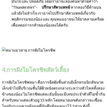
มั่นใจ และ ปลอดภัย โดยเราอาจะลองค้นหาด้วยคำว่า
“
Thundershirt”
·
ปรึกษาสัตวแพทย์
หากลองวิธีด้านบน
แล้วยังไม่สำเร็จ เราอาจไปปรึกษาสัตวแพทย์เกี่ยวกับ
พฤติกรรมของน้อง และ คุณหมออาจจะให้ยาคลายเครียด
เพื่อลดอการกลัวของน้องลงได้ครับ
4.การฝังไมโครชิพสัตว์เลี้ยง
การฝังไมโครชิพ
หมา
คือการฉีดฝังชิ้นส่วนอิเล็กทรอนิกส์ขนาด
เล็กเข้าไปที่บริเวณชั้นใต้ผิวหนังตรงกลางระหว่างหัวไหล่ทั้งสอง
ข้างของน้อง
ไมโครชิพแต่ละอันนั้นจะมีเลขประจำตัวที่ไม่ซ้ำกัน
สำหรับ
หมา
แต่ละตัวอยู่ 15 หลัก โดยหมายเลขดังกล่าวจะเชื่อม
โยงกับระบบฐานข้อมูลที่บันทึกข้อมูลเอาไว้ 3 ส่วน ดังนี้