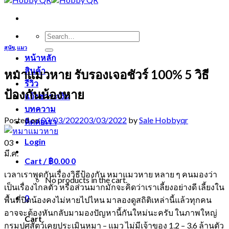
Search
for:
สุนัข
,
แมว
หน้าหลัก
สินค้า
หมาแมวหาย รับรองเจอชัวร์ 100% 5 วิธี
รีวิว
ป้องกันน้องหาย
แจ้งชำระเงิน
บทความ
Posted on
03/03/2022
03/03/2022
by
Sale Hobbyqr
ติดต่อเรา
Login
03
มี.ค.
Cart /
฿
0.00
0
เวลาเราพูดกันเรื่องวิธีป้องกัน หมาแมวหาย หลาย ๆ คนมองว่า
No products in the cart.
เป็นเรื่องไกลตัว หรือส่วนมากมักจะคิดว่าเราเลี้ยงอย่างดี เลี้ยงใน
0
พื้นที่ปิดน้องคงไม่หายไปไหน มาลองดูสถิติเหล่านี้แล้วทุกคน
อาจจะต้องหันกลับมามองปัญหานี้กันใหม่นะครับ ในภาพใหญ่
Cart
กรม
ปศุสัตว์เคยประเมินหมา – แมว ไม่มีเจ้าของ 1.2 – 3.6 ล้านตัว