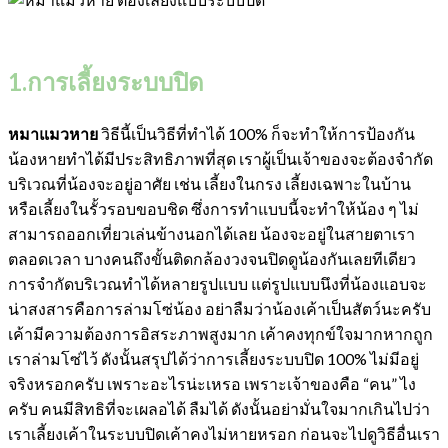
1.การเลี้ยงระบบปิด
หมาแมวหาย
วิธีนี้เป็นวิธีที่ทำได้ 100% ก็จะทำให้การป้องกัน
น้องหายทำได้มีประสิทธิภาพที่สุด
เราผู้เป็นเจ้าของจะต้องจำกัด
บริเวณที่น้องจะอยู่อาศัย เช่น เลี้ยงในกรง เลี้ยงเฉพาะในบ้าน
หรือเลี้ยงในรั้วรอบขอบชิด ซึ่งการทำแบบนี้จะทำให้น้อง ๆ ไม่
สามารถออกเที่ยวเล่นข้างนอกได้เลย น้องจะอยู่ในสายตาเรา
ตลอดเวลา บางคนถึงขั้นติดกล้องวงจนปิดดูน้องกันเลยทีเดียว
การจำกัดบริเวณทำได้หลายรูปแบบ แต่รูปแบบนึงที่น้องแอบจะ
น่าสงสารคือการล่ามโซ่น้อง อย่าลืมว่าน้องเค้าเป็นสัตว์นะครับ
เค้ามีความต้องการอิสระภาพสูงมาก เค้าคงทุกข์ใจมากหากถูก
เราล่ามโซ่ไว้ ดังนั้นสรุปได้ว่าการเลี้ยงระบบปิด 100% ไม่มีอยู่
จริงหรอกครับ เพราะอะไรน่ะเหรอ เพราะเจ้าของคือ “คน” ไง
ครับ คนมีสิทธิที่จะเผลอได้ ลืมได้ ดังนั้นอย่ามั่นใจมากเกินไปว่า
เราเลี้ยงเค้าในระบบปิดเค้าคงไม่หายหรอก
ก่อนจะไปดูวิธีอื่นเรา