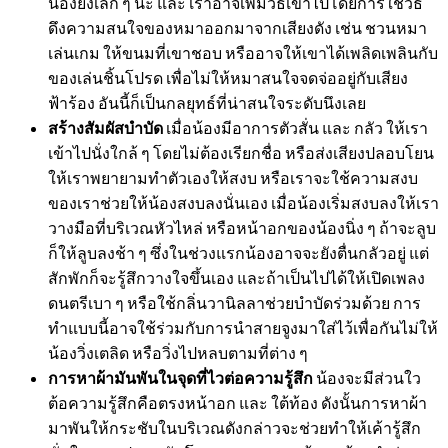
น้องยังเล็ก ๆ นะ และ เราอาจเพิ่มวิธีเข้าไปโดยการ
ใช้วิธี
ดึงความสนใจของหมาออกมาจากเสียงดัง เช่น ชวนหมา
เล่นเกม ให้ขนมที่เขาชอบ หรืออาจให้เขาได้เพลิดเพลินกับ
ของเล่นชิ้นโปรด เพื่อไม่ให้หมาสนใจจดจ่ออยู่กับเสียง
ฟ้าร้อง
อันนี้ก็เป็นกลยุทธ์ที่น่าสนใจระดับนึงเลย
สร้างสัมผัสบำบัด
เมื่อน้องมีอาการตัวสั่น และ กลัว ให้เรา
เข้าไปนั่งใกล้ ๆ โดยไม่ต้องเรียกชื่อ หรือส่งเสียงปลอบโยน
ให้เราพยายามทำตัวเองให้สงบ หรือเราจะใช้ความสงบ
ของเราช่วยให้น้องสงบลงนั่นเอง เมื่อน้องเริ่มสงบลงให้เรา
วางมือที่บริเวณหัวไหล่ หรือหน้าอกของน้องนิ่ง ๆ ถ้าจะลูบ
ก็ให้ลูบลงช้า ๆ ซึ่งในช่วงแรกน้องอาจจะยังตื่นกลัวอยู่ แต่
สักพักก็จะรู้สึกวางใจขึ้นเอง และถ้าเป็นไปได้ให้เปิดเพลง
ดนตรีเบา ๆ หรือใช้กลิ่นวานิลลาช่วยบำบัดร่วมด้วย การ
ทำแบบนี้อาจใช้ร่วมกับการนำ
สายจูงมาใส่ไว้เพื่อกันไม่ให้
น้องวิ่งเตลิด หรือวิ่งไปหลบตามที่ต่าง ๆ
การหาผ้ามันพันในจุดที่ไวต่อความรู้สึก
น้องจะมีส่วนใว
ต้อความรู้สึกคือตรงหน้าอก และ ใต้ท้อง ดังนั้นการหาผ้า
มาพันให้กระชับในบริเวณดังกล่าวจะช่วยทำให้เค้ารู้สึก