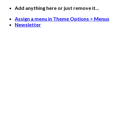
Skip
Add anything here or just remove it...
to
Assign a menu in Theme Options > Menus
content
Newsletter