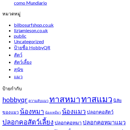
como Mundiario
หมวดหมู่
bilbosurfshop.co.uk
lizjamieson.co.uk
public
Uncategorized
ป้ายชื่อ HobbyQR
สัตว์
สัตว์เลี้ยง
สุนัข
แมว
ป้ายกำกับ
ทาสแมว
ทาสหมา
hobbyqr
นิสัย
ความลับแมว
น้องหมา
น้องแมว
ปลอกคอสัตว์
ของแมว
น้องเหมียว
ปลอกคอสัตว์เลี้ยง
ปลอกคอหมาแมว
ปลอกคอหมา