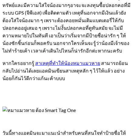
ทรัพย์และมีความใส่ใจน้องมากๆอาจะจะลงทุน
ซื้อปลอกคอที่มี
ระบบ GPS (จีพีเอส) เพื่อติดตามตัว เหตุที่นอกจากมีเงินแล้วยัง
ต้องใส่ใจน้องมาก ๆ เพราะต้องคอยหมั่นเติมแบตเตอรี่ให้กับ
ปลอกคออยู่เสมอ ๆ เพราะไม่งั้นปลอกคอที่ดูทันสมัย จะไม่มี
ความหมายไปในทันที เอาเป็นว่าเริ่มจากมีป้ายชื่อน่ารัก ๆ ให้
น้องซักชิ้นก่อนก็พอครับ นอกจากใครเห็นจะรู้ว่าน้องมีเจ้าของ
ไม่ทำร้ายเค้า เวลาเค้าเดินไปไหนก็น่ารักอีกต่ะหากนะครับ
หากใครอยากรู้
สาเหตุที่ทำให้น้องหมาแมวหาย
สามารถย้อน
กลับไปอ่านได้เลยแอดมินเขียนสาเหตุหลัก ๆ ไว้ให้แล้ว อย่าง
น้อยก็กันไว้ดีกว่าแก้นะค้าบบบ
วันนี้ทางแอดมินจะมาแนะนำสำหรับคนที่สนใจทำป้ายชื่อให้