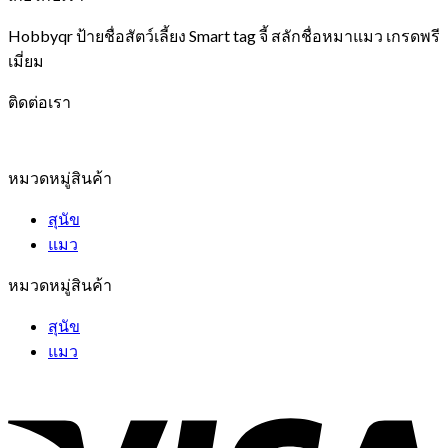
Hobbyqr ป้ายชื่อสัตว์เลี้ยง Smart tag จี้ สลักชื่อหมาแมว เกรดพรี
เมี่ยม
ติดต่อเรา
หมวดหมู่สินค้า
สุนัข
แมว
หมวดหมู่สินค้า
สุนัข
แมว