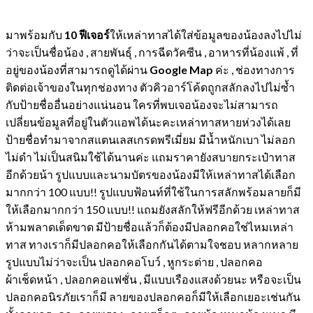
มาพร้อมกับ
10 ฟีเจอร์
ให้เหล่าทาสได้ใส่ข้อมูลของน้องลงไปไม่
ว่าจะเป็นชื่อน้อง , สายพันธุ์ , การฉีดวัคซีน , อาหารที่น้องแพ้ , ที่
อยู่ของน้องที่สามารถดูได้ผ่าน
Google Map
ค่ะ , ช่องทางการ
ติดต่อเจ้าของในทุกช่องทาง ตัวคิวอาร์โค้ดถูกสลักลงไปไม่ซ้ำ
กับป้ายชื่ออื่นอย่างแน่นอน ใครที่พบเจอน้องจะไม่สามารถ
เปลี่ยนข้อมูลที่อยู่ในตัวแอพได้นะคะเหล่าทาสหายห่วงได้เลย
ป้ายชื่อทำมาจากสแตนเลสเกรดพรีเมี่ยม มีน้ำหนักเบา ไม่ลอก
ไม่ดำ ไม่เป็นสนิมใช้ได้นานค่ะ แถมราคายังสบายกระเป๋าทาส
อีกด้วยน้า รูปแบบและนามบัตรของน้องมีให้เหล่าทาสได้เลือก
มากกว่า 100 แบบ!! รูปแบบฟ้อนท์ที่ใช้ในการสลักพร้อมลายก็มี
ให้เลือกมากกว่า 150 แบบ!! แถมยังสลักให้ฟรีอีกด้วย เหล่าทาส
ห้ามพลาดเด็ดขาด มีป้ายชื่อแล้วก็ต้องมีปลอกคอใช่ไหมเหล่า
ทาส ทางเราก็มีปลอกคอให้เลือกกันได้ตามใจชอบ หลากหลาย
รูปแบบไม่ว่าจะเป็น ปลอกคอโบว์ , หูกระต่าย , ปลอกคอ
ผ้าเช็ดหน้า , ปลอกคอแฟชั่น , มีแบบเรืองแสงด้วยนะ หรือจะเป็น
ปลอกคอนิรภัยเราก็มี ลายของปลอกคอก็มีให้เลือกเยอะเช่นกัน