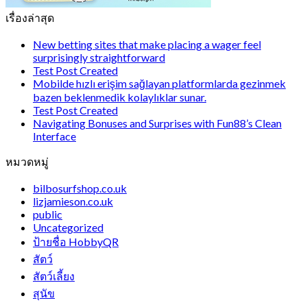
เรื่องล่าสุด
New betting sites that make placing a wager feel
surprisingly straightforward
Test Post Created
Mobilde hızlı erişim sağlayan platformlarda gezinmek
bazen beklenmedik kolaylıklar sunar.
Test Post Created
Navigating Bonuses and Surprises with Fun88’s Clean
Interface
หมวดหมู่
bilbosurfshop.co.uk
lizjamieson.co.uk
public
Uncategorized
ป้ายชื่อ HobbyQR
สัตว์
สัตว์เลี้ยง
สุนัข