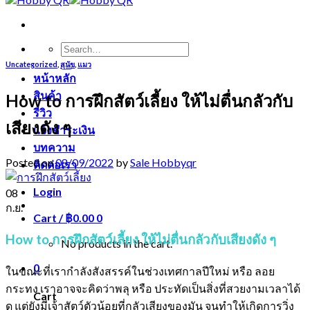
Search
for:
Uncategorized
,
สุนัข
,
แมว
หน้าหลัก
สินค้า
How to การฝึกสัตว์เลี้ยง ให้ไม่ตื่นกลัวกับ
รีวิว
เสียงดัง ๆ
แจ้งชำระเงิน
บทความ
Posted on
08/09/2022
by
Sale Hobbyqr
ติดต่อเรา
Login
08
ก.ย.
Cart /
฿
0.00
0
How to การฝึกสัตว์เลี้ยง ให้ไม่ตื่นกลัวกับเสียงดัง ๆ
No products in the cart.
0
ในขณะที่เรากำลังสังสรรค์ในช่วงเทศกาลปีใหม่ หรือ ลอย
กระทง เราอาจจะคิดว่าพลุ หรือ ประทัดเป็นสิ่งที่สวยงามเวลาได้
Cart
ดู แต่ยังมีเจ้าสัตว์ตัวน้อยที่กลัวเสียงของมัน จนทำให้เกิดการวิ่ง