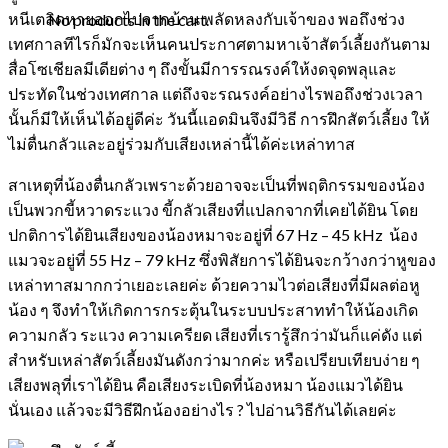
หนีเตลิดหายออกไปจากบ้าน พลัดหลงกับเจ้าของ พอถึงช่วง
No products in the cart.
เทศกาลทีไรก็มักจะเห็นคนประกาศตามหาเจ้าสัตว์เลี้ยงกันตาม
สื่อโซเชียลมีเดียต่าง ๆ ถึงขั้นมีการรณรงค์ให้งดจุดพลุและ
ประทัดในช่วงเทศกาล แต่ถึงจะรณรงค์อย่างไรพอถึงช่วงเวลา
นั้นก็มีให้เห็นได้อยู่ดีค่ะ วันนี้แอดมินจึงมีวิธี การฝึกสัตว์เลี้ยง ให้
ไม่ตื่นกลัวและอยู่ร่วมกับเสียงเหล่านี้ได้ค่ะเหล่าทาส
สาเหตุที่น้องตื่นกลัวเพราะด้วยอาจจะเป็นที่พฤติกรรมของน้อง
เป็นพวกขี้หวาดระแวง ขี้กลัวเสียงที่แปลกจากที่เคยได้ยิน โดย
ปกติการได้ยินเสียงของน้องหมาจะอยู่ที่ 67 Hz – 45 kHz น้อง
แมวจะอยู่ที่ 55 Hz – 79 kHz ซึ่งพิสัยการได้ยินจะกว้างกว่าหูของ
เหล่าทาสมากกว่าเยอะเลยค่ะ ด้วยความไวต่อเสียงที่มีผลต่อหู
น้อง ๆ จึงทำให้เกิดการกระตุ้นในระบบประสาททำให้น้องเกิด
ความกลัว ระแวง ความเครียด เสียงที่เรารู้สึกว่ามันก็แค่ดัง แต่
สำหรับเหล่าสัตว์เลี้ยงมันดังกว่ามากค่ะ หรือเปรียบเทียบง่าย ๆ
เสียงพลุที่เราได้ยิน คือเสียงระเบิดที่น้องหมา น้องแมวได้ยิน
นั่นเอง แล้วจะมีวิธีฝึกน้องอย่างไร ? ไปอ่านวิธีกันได้เลยค่ะ