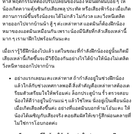
ทาส พฤติกรรมที่ต้องปรับเปลี่ยนของน้อง หมั่นฝึกฝนบ่อย ๆ ให้
น้องเกิดความคุ้นชินกับเสียงพลุ ประทัด หรือเสียงฟ้าร้อง เมื่อเกิด
สถานการณ์ขึ้นจริงน้องจะได้ไม่กลัว ไม่กังวล และวิ่งหนีเตลิด
หายออกไปจากบ้านน้า สู้ ๆ ค่ะเหล่าทาส แอดมินก็ต้องฝึกน้อง
หมาของแอดมินเหมือนกัน เพราะน้องมีนิสัยที่กลัวเสียงเหล่านี้
มาก ๆ เรามาฝึกไปพร้อมกันนะคะ
เมื่อเรารู้วิธีฝึกน้องไปแล้ว แต่ในขณะที่กำลังฝึกน้องอยู่นั้นเกิดมี
เสียงเหล่านี้เกิดขึ้นจะมีวิธีป้องกันอย่างไรได้บ้างให้น้องไม่เตลิด
วิ่งหนีหายออกไปจากบ้าน
อย่างแรกเลยนะคะเหล่าทาส ถ้ากำลังอยู่ในช่วงฝึกน้อง
แล้วใกล้กับช่วงเทศกาลพอดี สิ่งสำคัญคือเหล่าทาสต้องเต
รียมตัวเตรียมใจให้พร้อมค่ะ ล็อกประตูบ้าน รั้ว ตรวจสอบ
น้องให้ดีว่าอยู่ในบ้านแน่ ๆ แล้วใช่ไหม นั่งอยู่เป็นเพื่อนน้อง
เมื่อเกิดเสียงดังขึ้นค่ะ อย่างที่แอดมินบอกห้ามโอ๋นะคะ ให้
น้องได้เผชิญกับเสียงจริง คอยสัมผัสให้เขารู้สึกผ่อนคลายที่
ไม่ใช่การโอบกอดค่ะ