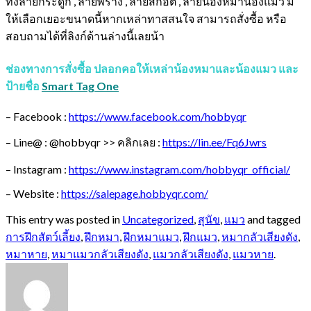
ทั้งลายกระดูก , ลายพราง , ลายสก็อต , ลายน้องหมาน้องแมว มี
ให้เลือกเยอะขนาดนี้หากเหล่าทาสสนใจ สามารถสั่งซื้อ หรือ
สอบถามได้ที่ลิงก์ด้านล่างนี้เลยน้า
ช่องทางการสั่งซื้อ
ปลอกคอให้เหล่าน้องหมาและน้องแมว และ
ป้ายชื่อ
Smart Tag One
–
Facebook :
https://www.facebook.com/hobbyqr
–
Line@ : @hobbyqr >>
คลิกเลย :
https://lin.ee/Fq
6
Jwrs
–
Instagram :
https://www.instagram.com/hobbyqr_official/
–
Website :
https://salepage.hobbyqr.com/
This entry was posted in
Uncategorized
,
สุนัข
,
แมว
and tagged
การฝึกสัตว์เลี้ยง
,
ฝึกหมา
,
ฝึกหมาแมว
,
ฝึกแมว
,
หมากลัวเสียงดัง
,
หมาหาย
,
หมาแมวกลัวเสียงดัง
,
แมวกลัวเสียงดัง
,
แมวหาย
.