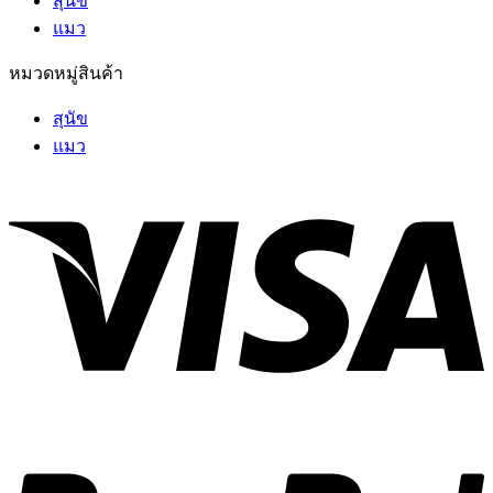
แมว
หมวดหมู่สินค้า
สุนัข
แมว