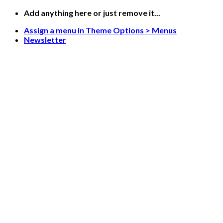
Skip
Add anything here or just remove it...
to
Assign a menu in Theme Options > Menus
content
Newsletter