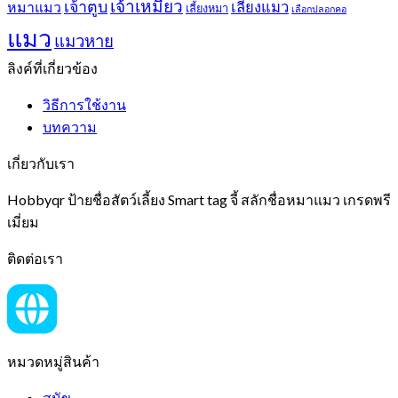
เจ้าเหมียว
เจ้าตูบ
หมาแมว
เลี้ยงแมว
เลี้ยงหมา
เลือกปลอกคอ
แมว
แมวหาย
ลิงค์ที่เกี่ยวข้อง
วิธีการใช้งาน
บทความ
เกี่ยวกับเรา
Hobbyqr ป้ายชื่อสัตว์เลี้ยง Smart tag จี้ สลักชื่อหมาแมว เกรดพรี
เมี่ยม
ติดต่อเรา
หมวดหมู่สินค้า
สุนัข