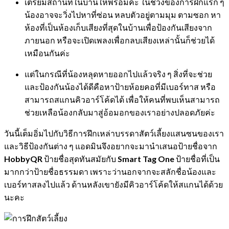
เตรียมสถานที่ในบ้านให้พร้อมค่ะ ในช่วงของการฝึกแรก ๆ
น้องอาจจะวิ่งไปหาที่ซ่อน หลบตัวอยู่ตามมุม ตามซอก หา
ห้องที่เป็นห้องเก็บเสียงที่สุดในบ้านเพื่อป้องกันเสียงจาก
ภายนอก หรือจะเปิดเพลงเพื่อกลบเสียงเหล่านั้นก็ช่วยได้
เหมือนกันค่ะ
แต่ในกรณีที่น้องหลุดหายออกไปแล้วจริง ๆ สิ่งที่จะช่วย
และป้องกันน้องได้ดีคือหาป้ายห้อยคอที่มีเบอร์ทาส หรือ
สามารถสแกนคิวอาร์โค้ดได้ เพื่อให้คนที่พบเห็นสามารถ
ช่วยเหลือน้องกลับมาสู่อ้อมอกของเราอย่างปลอดภัยค่ะ
วันนี้เต็มอิ่มไปกับวิธีการฝึกเหล่าบรรดาสัตว์เลี้ยงแสนซนของเรา
และวิธีป้องกันต่าง ๆ แอดมินจึงอยากจะมานำเสนอป้ายชื่อจาก
HobbyQR
ป้ายชื่อสุดทันสมัยกับ
Smart Tag One
ป้ายชื่อที่เป็น
มากกว่าป้ายชื่อธรรมดา เพราะว่านอกจากจะสลักชื่อน้องและ
เบอร์ทาสลงไปแล้ว ด้านหลังเขายังมีคิวอาร์โค้ดให้สแกนได้ด้วย
นะคะ