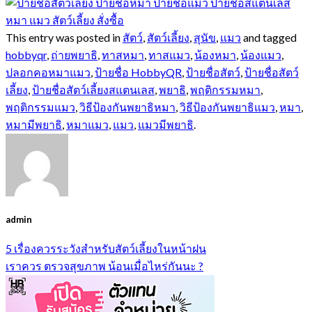
This entry was posted in
สัตว์
,
สัตว์เลี้ยง
,
สุนัข
,
แมว
and tagged
hobbyqr
,
ถ่ายพยาธิ
,
ทาสหมา
,
ทาสแมว
,
น้องหมา
,
น้องแมว
,
ปลอกคอหมาแมว
,
ป้ายชื่อ HobbyQR
,
ป้ายชื่อสัตว์
,
ป้ายชื่อสัตว์
เลี้ยง
,
ป้ายชื่อสัตว์เลี้ยงสแตนเลส
,
พยาธิ
,
พฤติกรรมหมา
,
พฤติกรรมแมว
,
วิธีป้องกันพยาธิหมา
,
วิธีป้องกันพยาธิแมว
,
หมา
,
หมามีพยาธิ
,
หมาแมว
,
แมว
,
แมวมีพยาธิ
.
admin
5 เรื่องควรระวังสำหรับสัตว์เลี้ยงในหน้าฝน
เราควร ตรวจสุขภาพ น้อนเมื่อไหร่กันนะ ?