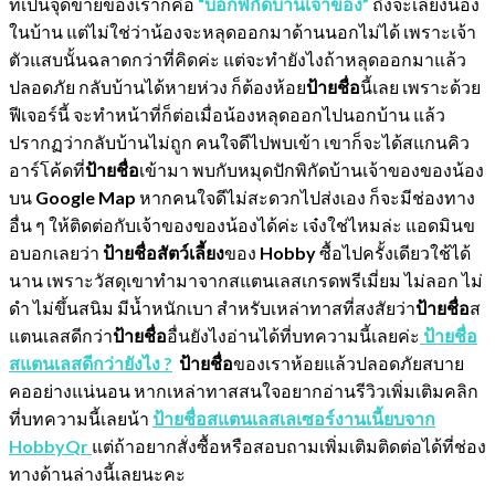
ที่เป็นจุดขายของเราก็คือ
“บอกพิกัดบ้านเจ้าของ”
ถึงจะเลี้ยงน้อง
ในบ้าน แต่ไม่ใช่ว่าน้องจะหลุดออกมาด้านนอกไม่ได้ เพราะเจ้า
ตัวแสบนั้นฉลาดกว่าที่คิดค่ะ แต่จะทำยังไงถ้าหลุดออกมาแล้ว
ปลอดภัย กลับบ้านได้หายห่วง ก็ต้องห้อย
ป้ายชื่อ
นี้เลย เพราะด้วย
ฟีเจอร์นี้ จะทำหน้าที่ก็ต่อเมื่อน้องหลุดออกไปนอกบ้าน แล้ว
ปรากฏว่ากลับบ้านไม่ถูก คนใจดีไปพบเข้า เขาก็จะได้สแกนคิว
อาร์โค้ดที่
ป้ายชื่อ
เข้ามา พบกับหมุดปักพิกัดบ้านเจ้าของของน้อง
บน
Google Map
หากคนใจดีไม่สะดวกไปส่งเอง ก็จะมีช่องทาง
อื่น ๆ ให้ติดต่อกับเจ้าของของน้องได้ค่ะ เจ๋งใช่ไหมล่ะ แอดมินข
อบอกเลยว่า
ป้ายชื่อสัตว์เลี้ยง
ของ
Hobby
ซื้อไปครั้งเดียวใช้ได้
นาน เพราะวัสดุเขาทำมาจากสแตนเลสเกรดพรีเมี่ยม ไม่ลอก ไม่
ดำ ไม่ขึ้นสนิม มีน้ำหนักเบา สำหรับเหล่าทาสที่สงสัยว่า
ป้ายชื่อ
ส
แตนเลสดีกว่า
ป้ายชื่อ
อื่นยังไงอ่านได้ที่บทความนี้เลยค่ะ
ป้ายชื่อ
สแตนเลสดีกว่ายังไง ?
ป้ายชื่อ
ของเราห้อยแล้วปลอดภัยสบาย
คออย่างแน่นอน หากเหล่าทาสสนใจอยากอ่านรีวิวเพิ่มเติมคลิก
ที่บทความนี้เลยน้า
ป้ายชื่อสแตนเลสเลเซอร์งานเนี้ยบจาก
HobbyQr
แต่ถ้าอยากสั่งซื้อหรือสอบถามเพิ่มเติมติดต่อได้ที่ช่อง
ทางด้านล่างนี้เลยนะคะ