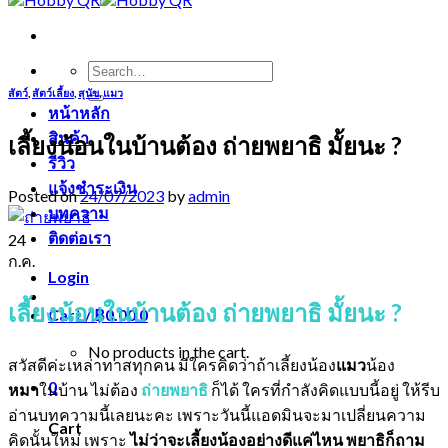
Search
for:
สัตว์
,
สัตว์เลี้ยง
,
สุนัข
,
แมว
หน้าหลัก
สินค้า
เลี้ยงน้อนในบ้านต้อง ถ่ายพยาธิ มั้ยนะ ?
รีวิว
แจ้งชำระเงิน
Posted on
24/07/2023
by
admin
บทความ
ติดต่อเรา
24
ก.ค.
Login
เลี้ยงน้อนในบ้านต้อง ถ่ายพยาธิ มั้ยนะ ?
Cart /
฿
0.00
0
No products in the cart.
สวัสดีค่ะเหล่าทาสทุกคน มีใครคิดว่าถ้าเลี้ยงน้อง
แมว
น้อง
0
หมา
ในบ้าน ไม่ต้อง
ถ่ายพยาธิ
ก็ได้ ใครที่กำลังคิดแบบนี้อยู่ ให้รีบ
อ่านบทความนี้เลยนะคะ เพราะวันนี้แอดมินจะมาเปลี่ยนความ
Cart
คิดนั้นใหม่ เพราะ
ไม่ว่าจะเลี้ยงน้องอย่างดีแค่ไหน พยาธิก็ถาม