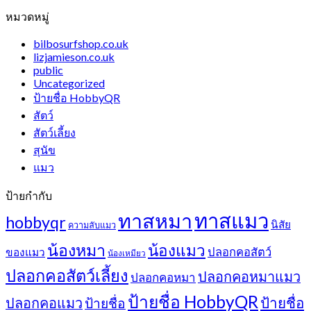
หมวดหมู่
bilbosurfshop.co.uk
lizjamieson.co.uk
public
Uncategorized
ป้ายชื่อ HobbyQR
สัตว์
สัตว์เลี้ยง
สุนัข
แมว
ป้ายกำกับ
ทาสแมว
ทาสหมา
hobbyqr
นิสัย
ความลับแมว
น้องหมา
น้องแมว
ปลอกคอสัตว์
ของแมว
น้องเหมียว
ปลอกคอสัตว์เลี้ยง
ปลอกคอหมาแมว
ปลอกคอหมา
ป้ายชื่อ HobbyQR
ปลอกคอแมว
ป้ายชื่อ
ป้ายชื่อ