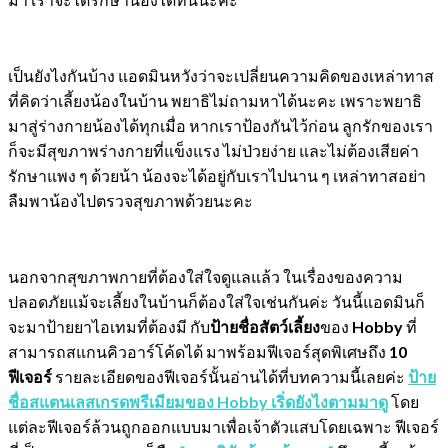
เป็นยังไงกันบ้าง แอดมินหวังว่าจะเปลี่ยนความคิดของเหล่าทาส
ที่คิดว่าเลี้ยงน้องในบ้าน พยาธิไม่ถามหาได้นะคะ เพราะพยาธิ
มาสู่ร่างกายน้องได้ทุกเมื่อ หากเราป้องกันไว้ก่อน ลูกรักของเรา
ก็จะมีสุขภาพร่างกายที่แข็งแรง ไม่ป่วยง่าย และไม่ต้องเสียค่า
รักษาแพง ๆ ด้วยน้า น้องจะได้อยู่กับเราไปนาน ๆ เหล่าทาสอย่า
ลืมพาน้องไปตรวจสุขภาพด้วยนะคะ
นอกจากสุขภาพกายที่ต้องใส่ใจดูแลแล้ว ในเรื่องของความ
ปลอดภัยแม้จะเลี้ยงในบ้านก็ต้องใส่ใจเช่นกันค่ะ วันนี้แอดมินก็
จะมาป้ายยาไอเทมที่ต้องมี กับ
ป้ายชื่อสัตว์เลี้ยง
ของ
Hobby
ที่
สามารถสแกนคิวอาร์โค้ดได้ มาพร้อมฟีเจอร์สุดพิเศษถึง
10
ฟีเจอร์
รายละเอียดของฟีเจอร์นั้นอ่านได้ที่บทความนี้เลยค่ะ
ป้าย
ชื่อสแตนเลสเกรดพรีเมียมของ Hobby เริ่ดยังไงตามมาดู
โดย
แต่ละฟีเจอร์ล้วนถูกออกแบบมาเพื่อเจ้าตัวแสบโดยเฉพาะ ฟีเจอร์