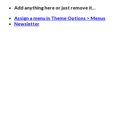
Skip
Add anything here or just remove it...
to
Assign a menu in Theme Options > Menus
content
Newsletter