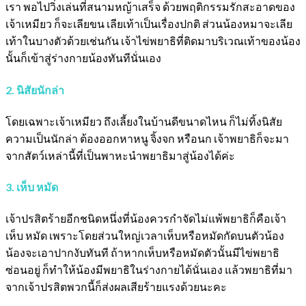
เรา พอไปวิ่งเล่นที่สนามหญ้าเสร็จ ด้วยพฤติกรรมรักสะอาดของ
เจ้าเหมียว ก็จะเลียขน เลียเท้าเป็นเรื่องปกติ ส่วนน้องหมาจะเลีย
เท้าในบางตัวด้วยเช่นกัน เจ้าไข่พยาธิที่ติดมาบริเวณเท้าของน้อง
นั้นก็เข้าสู่ร่างกายน้องทันทีนั่นเอง
2. นิสัยนักล่า
โดยเฉพาะเจ้าเหมียว ถึงเลี้ยงในบ้านดีขนาดไหน ก็ไม่ทิ้งนิสัย
ความเป็นนักล่า ต้องออกหาหนู จิ้งจก หรือนก เจ้าพยาธิก็จะมา
จากสัตว์เหล่านี้ที่เป็นพาหะนำพยาธิมาสู่น้องได้ค่ะ
3. เห็บ หมัด
เจ้าปรสิตร้ายอีกชนิดหนึ่งที่น้องควรกำจัดไม่แพ้พยาธิก็คือเจ้า
เห็บ หมัด เพราะโดยส่วนใหญ่เวลาเห็บหรือหมัดกัดบนตัวน้อง
น้องจะเอาปากงับทันที ถ้าหากเห็บหรือหมัดตัวนั้นมีไข่พยาธิ
ซ่อนอยู่ ก็ทำให้น้องมีพยาธิในร่างกายได้นั่นเอง แล้วพยาธิที่มา
จากเจ้าปรสิตพวกนี้ก็ส่งผลเสียร้ายแรงด้วยนะคะ