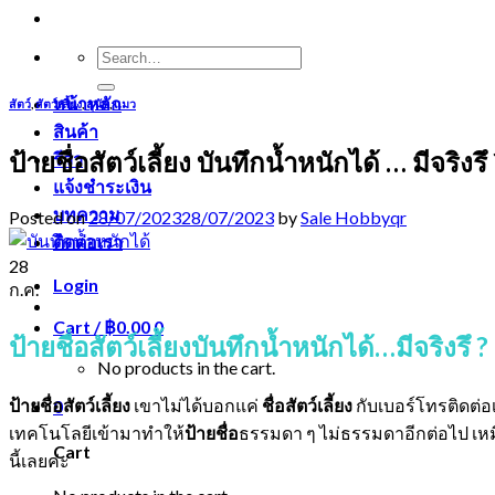
Search
for:
หน้าหลัก
สัตว์
,
สัตว์เลี้ยง
,
สุนัข
,
แมว
สินค้า
ป้ายชื่อสัตว์เลี้ยง บันทึกน้ำหนักได้ … มีจริงรึ 
รีวิว
แจ้งชำระเงิน
บทความ
Posted on
28/07/2023
28/07/2023
by
Sale Hobbyqr
ติดต่อเรา
28
Login
ก.ค.
Cart /
฿
0.00
0
ป้ายชื่อสัตว์เลี้ยงบันทึกน้ำหนักได้…มีจริงรึ ?
No products in the cart.
ป้ายชื่อสัตว์เลี้ยง
เขาไม่ได้บอกแค่
ชื่อ
สัตว์เลี้ยง
กับเบอร์โทรติดต่อ
0
เทคโนโลยีเข้ามาทำให้
ป้ายชื่อ
ธรรมดา ๆ ไม่ธรรมดาอีกต่อไป เห
Cart
นี้เลยค่ะ