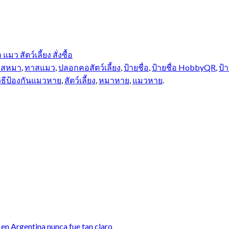
าสหมา
,
ทาสแมว
,
ปลอกคอสัตว์เลี้ยง
,
ป้ายชื่อ
,
ป้ายชื่อ HobbyQR
,
ป้
วิธีป้องกันแมวหาย
,
สัตว์เลี้ยง
,
หมาหาย
,
แมวหาย
.
en Argentina nunca fue tan claro