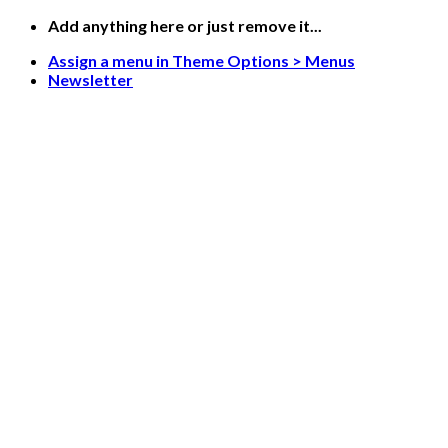
Skip
Add anything here or just remove it...
to
Assign a menu in Theme Options > Menus
content
Newsletter