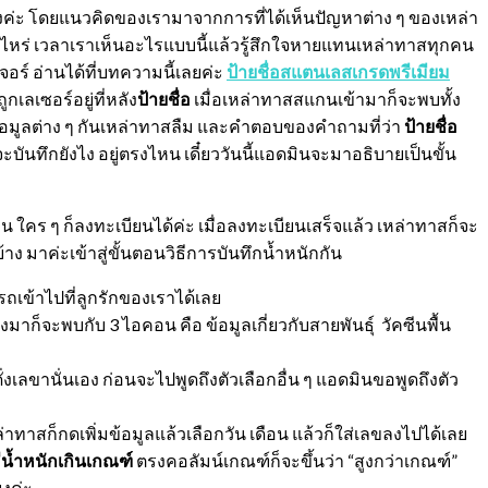
องค่ะ โดยแนวคิดของเรามาจากการที่ได้เห็นปัญหาต่าง ๆ ของเหล่า
อไหร่ เวลาเราเห็นอะไรแบบนี้แล้วรู้สึกใจหายแทนเหล่าทาสทุกคน
จอร์ อ่านได้ที่บทความนี้เลยค่ะ
ป้ายชื่อสแตนเลสเกรดพรีเมียม
กเลเซอร์อยู่ที่หลัง
ป้ายชื่อ
เมื่อเหล่าทาสสแกนเข้ามาก็จะพบทั้ง
กข้อมูลต่าง ๆ กันเหล่าทาสลืม และคำตอบของคำถามที่ว่า
ป้ายชื่อ
จะบันทึกยังไง อยู่ตรงไหน เดี๋ยววันนี้แอดมินจะมาอธิบายเป็นขั้น
 ใคร ๆ ก็ลงทะเบียนได้ค่ะ เมื่อลงทะเบียนเสร็จแล้ว เหล่าทาสก็จะ
าง มาค่ะเข้าสู่ขั้นตอนวิธีการบันทึกน้ำหนักกัน
ารถเข้าไปที่ลูกรักของเราได้เลย
ลงมาก็จะพบกับ 3 ไอคอน คือ ข้อมูลเกี่ยวกับสายพันธุ์ วัคซีนพื้น
ั่งเลขานั่นเอง ก่อนจะไปพูดถึงตัวเลือกอื่น ๆ แอดมินขอพูดถึงตัว
เหล่าทาสก็กดเพิ่มข้อมูลแล้วเลือกวัน เดือน แล้วก็ใส่เลขลงไปได้เลย
ีน้ำหนักเกินเกณฑ์
ตรงคอลัมน์เกณฑ์ก็จะขึ้นว่า “สูงกว่าเกณฑ์”
ยงค่ะ