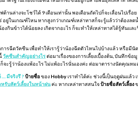
้านล่างจะโชว์ได้ 9 เดือนเท่านั้น พอเดือนถัดไปก็จะเลื่อนไปเรื่อย
ไหร่ อยู่ในเกณฑ์ไหน หากสูงกว่าเกณฑ์เหล่าทาสก็จะรู้แล้วว่าต้องลด
อน้องกินข้าวได้น้อยลง เกิดจากอะไร ก็จะทำให้เหล่าทาสได้รู้ทัน
ิการฉีดวัคซีน เพื่อทำให้เรารู้ว่าน้องฉีดตัวไหนไปบ้างแล้ว หรือมีน
ี้
วัคซีนสำคัญอย่างไร
ต่อมาเรื่องของการเลี้ยงเบื้องต้น, บันทึกข้
จะรู้ว่าน้องแพ้อะไร ไม่แพ้อะไรนั่นเองค่ะ ต่อมาตารางนัดคุณห
 … มีจริงรึ ?
ป้ายชื่อ
ของ
Hobby
เราทำได้ค่ะ ช่วงนี้เป็นฤดูฝนแล้ว
ำหรับสัตว์เลี้ยงในหน้าฝน
ค่ะ หากเหล่าทาสสนใจ
ป้ายชื่อสัตว์เลี้ยง
ข