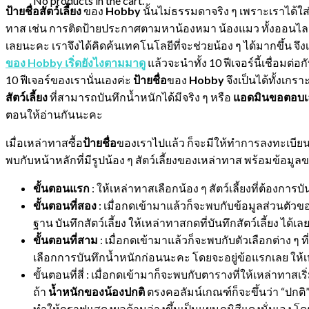
No products in the cart.
ป้ายชื่อสัตว์เลี้ยง
ของ
Hobby
นั้นไม่ธรรมดาจริง ๆ เพราะเราได้ใส
ทาส เช่น การติดป้ายประกาศตามหาน้องหมา น้องแมว ทั้งออนไลน์แ
เลยนะคะ เราจึงได้คิดค้นเทคโนโลยีที่จะช่วยน้อง ๆ ได้มากขึ้น จึงเ
ของ Hobby เริ่ดยังไงตามมาดู
แล้วจะนำทั้ง 10 ฟีเจอร์นี้เชื่อมต่อก
10 ฟีเจอร์ของเรานั่นเองค่ะ
ป้ายชื่อ
ของ
Hobby
จึงเป็นได้ทั้งเก
สัตว์เลี้ยง
ที่สามารถบันทึกน้ำหนักได้มีจริง ๆ หรือ
แอดมินขอตอบเลยว
ตอนให้อ่านกันนะคะ
เมื่อเหล่าทาสซื้อ
ป้ายชื่อ
ของเราไปแล้ว ก็จะมีให้ทำการลงทะเบียนก่
พบกับหน้าหลักที่มีรูปน้อง ๆ สัตว์เลี้ยงของเหล่าทาส พร้อมข้อมูล
ขั้นตอนแรก
: ให้เหล่าทาสเลือกน้อง ๆ สัตว์เลี้ยงที่ต้องกา
ขั้นตอนที่สอง
: เมื่อกดเข้ามาแล้วก็จะพบกับข้อมูลส่วนตัวของน
ฐาน บันทึกสัตว์เลี้ยง ให้เหล่าทาสกดที่บันทึกสัตว์เลี้ยง ได้เล
ขั้นตอนที่สาม
: เมื่อกดเข้ามาแล้วก็จะพบกับตัวเลือกต่าง ๆ ท
เลือกการบันทึกน้ำหนักก่อนนะคะ โดยจะอยู่ข้อแรกเลย ให้
ขั้นตอนที่สี่ : เมื่อกดเข้ามาก็จะพบกับตารางที่ให้เหล่าทาสเ
ถ้า
น้ำหนักของน้องปกติ
ตรงคอลัมน์เกณฑ์ก็จะขึ้นว่า “ปกติ”
ทำให้กราฟแสดงผลด้านล่างขึ้นเป็นแผนภูมิสีแดงนั่นเอง โดยม