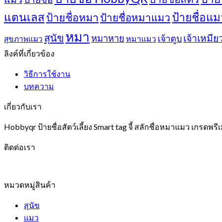
แตนเลส
ป้ายชื่อแม
ป้ายชื่อหมา
ป้ายชื่อหมาแมว
หมา
สุนัข
เจ้าเหมีย
หมาหาย
เจ้าตูบ
หมาแมว
สุขภาพแมว
ลิงค์ที่เกี่ยวข้อง
วิธีการใช้งาน
บทความ
เกี่ยวกับเรา
Hobbyqr ป้ายชื่อสัตว์เลี้ยง Smart tag จี้ สลักชื่อหมาแมว เกรดพรีเ
ติดต่อเรา
หมวดหมู่สินค้า
สุนัข
แมว