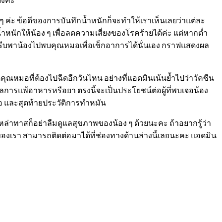
 ๆ ค่ะ ข้อดีของการบันทึกน้ำหนักก็จะทำให้เราเห็นเลยว่าแต่ละ
น้ำหนักให้น้อง ๆ เพื่อลดความเสี่ยงของโรคร้ายได้ค่ะ แต่หากต่ำ
และรีบพาน้องไปพบคุณหมอเพื่อเช็กอาการได้นั่นเอง กราฟแสดงผล
ัดคุณหมอที่ต้องไปฉีดอีกวันไหน อย่างที่แอดมินเน้นย้ำไปว่าวัคซีน
อมูลการแพ้อาหารหรือยา ตรงนี้จะเป็นประโยชน์ต่อผู้ที่พบเจอน้อง
มอ และสุดท้ายประวัติการทำหมัน
 เหล่าทาสก็อย่าลืมดูแลสุขภาพของน้อง ๆ ด้วยนะคะ ถ้าอยากรู้ว่า
องเรา สามารถติดต่อมาได้ที่ช่องทางด้านล่างนี้เลยนะคะ แอดมิน