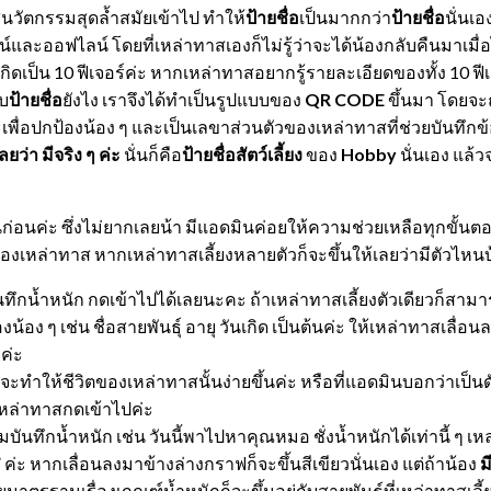
่นวัตกรรมสุดล้ำสมัยเข้าไป ทำให้
ป้ายชื่อ
เป็นมากกว่า
ป้ายชื่อ
นั่นเ
ละออฟไลน์ โดยที่เหล่าทาสเองก็ไม่รู้ว่าจะได้น้องกลับคืนมาเมื่
กิดเป็น 10 ฟีเจอร์ค่ะ หากเหล่าทาสอยากรู้รายละเอียดของทั้ง 10 ฟีเ
ับ
ป้ายชื่อ
ยังไง เราจึงได้ทำเป็นรูปแบบของ
QR CODE
ขึ้นมา โดยจะถู
ราะเพื่อปกป้องน้อง ๆ และเป็นเลขาส่วนตัวของเหล่าทาสที่ช่วยบันทึ
่า มีจริง ๆ ค่ะ
นั่นก็คือ
ป้ายชื่อสัตว์เลี้ยง
ของ
Hobby
นั่นเอง แล้ว
อนค่ะ ซึ่งไม่ยากเลยน้า มีแอดมินค่อยให้ความช่วยเหลือทุกขั้นตอน
ของเหล่าทาส หากเหล่าทาสเลี้ยงหลายตัวก็จะขึ้นให้เลยว่ามีตัวไหนบ้
รบันทึกน้ำหนัก กดเข้าไปได้เลยนะคะ ถ้าเหล่าทาสเลี้ยงตัวเดียวก็สาม
้อง ๆ เช่น ชื่อสายพันธุ์ อายุ วันเกิด เป็นต้นค่ะ ให้เหล่าทาสเลื่อน
ยค่ะ
ี่จะทำให้ชีวิตของเหล่าทาสนั้นง่ายขึ้นค่ะ หรือที่แอดมินบอกว่าเป็นด
เหล่าทาสกดเข้าไปค่ะ
ริ่มบันทึกน้ำหนัก เช่น วันนี้พาไปหาคุณหมอ ชั่งน้ำหนักได้เท่านี้ ๆ 
 ค่ะ หากเลื่อนลงมาข้างล่างกราฟก็จะขึ้นสีเขียวนั่นเอง แต่ถ้าน้อง
ม
าตรฐานเรื่องเกณฑ์น้ำหนักก็จะขึ้นอยู่กับสายพันธุ์ที่เหล่าทาสเลี้