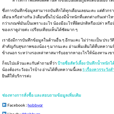
ซึ่งการบันทึกข้อมูลสามารถบันทึกได้ทุกเดือนเลยนะคะ แต่ตัวกราฟด
เดือน หรือห่างกัน 3 เดือนขึ้นไป น้องมีน้ำหนักที่แตกต่างกันเท่า
กว่าเกณฑ์มันเป็นเพราะอะไร น้องมีอะไรที่ผิดปกติหรือเปล่า หรื
ของเราดูง่ายค่ะ เปรียบเทียบเห็นได้ชัดมาก ๆ
เรายังมีการบันทึกข้อมูลในด้านอื่น ๆ อีกนะคะ ไม่ว่าจะเป็น ประวัต
สำคัญกับสุขภาพของน้อง ๆ มากนะคะ อ่านเพิ่มเติมได้ที่บทความน
ข้างนอก ระหว่างรอเหล่าทาสมารับอยากหาอะไรให้น้องทาน เขาก็
ก็จบไปแล้วนะคะกับคำถามที่ว่า
ป้ายชื่อสัตว์เลี้ยง บันทึกน้ำหนักได้
น้องต้องระวังอะไรบ้าง อ่านได้ที่บทความนี้เลย
5 เรื่องควรระวังส
ยินดีให้บริการค่ะ
ช่องทางการสั่งซื้อ และสอบถามข้อมูลเพิ่มเติม
Facebook :
hobbyqr
Line @ :
@hobbyqr