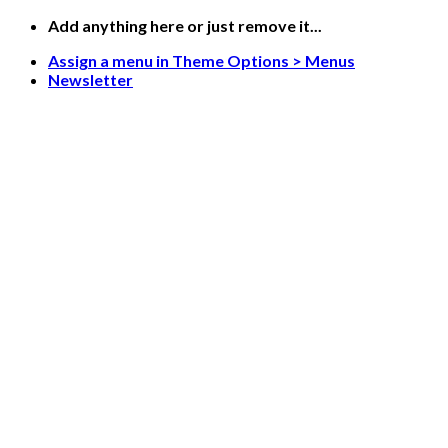
Skip
Add anything here or just remove it...
to
Assign a menu in Theme Options > Menus
content
Newsletter