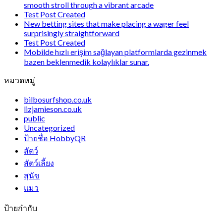
smooth stroll through a vibrant arcade
Test Post Created
New betting sites that make placing a wager feel
surprisingly straightforward
Test Post Created
Mobilde hızlı erişim sağlayan platformlarda gezinmek
bazen beklenmedik kolaylıklar sunar.
หมวดหมู่
bilbosurfshop.co.uk
lizjamieson.co.uk
public
Uncategorized
ป้ายชื่อ HobbyQR
สัตว์
สัตว์เลี้ยง
สุนัข
แมว
ป้ายกำกับ