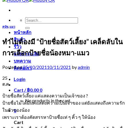
Search
for:
สุนัข
,
แมว
หน้าหลัก
สินค้า
ทำไมต้องมี “ป้ายชื่อสัตว์เลี้ยง” เคล็ดลับใน
รีวิว
การเลือกป้ายชื่อน้องหมา-แมว
แจ้งชำระเงิน
บทความ
Posted on
25/10/2021
10/11/2021
by
admin
ติดต่อเรา
25
Login
ต.ค.
Cart /
฿
0.00
0
ป้ายชื่อสัตว์เลี้ยง แค่แสดงความเป็นเจ้าของ ?
No products in the cart.
ป้ายชื่อไม่ได้มีแค่แสดงความเป็นเจ้าของ แต่ยังแสดงถึงความรัก
ในตัวของน้อง
0
เพราะเราต้องคัดสรรหาป้ายชื่อเท่ ๆ คิ้ว ๆ ให้น้อง
Cart