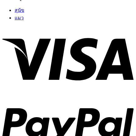
สุนัข
แมว