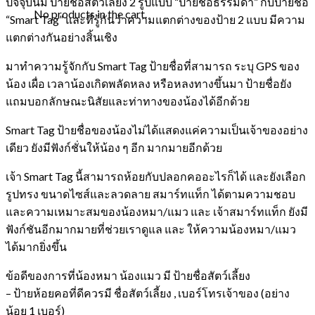
ปัจจุบันมี ป้ายชื่อสัตว์เลี้ยง 2 รูปแบบ “ป้ายชื่อธรรมดา” กับป้ายชื่อ
No products in the cart.
“Smart Tag” และที่รู้กันว่าความแตกต่างของป้าย 2 แบบ มีความ
แตกต่างกันอย่างสิ้นเชิง
มาทำความรู้จักกับ Smart Tag ป้ายชื่อที่สามารถ ระบุ GPS ของ
น้อง เผื่อ เวลาน้องเกิดพลัดหลง หรือหลงทางขึ้นมา ป้ายชื่อยัง
แถมบอกลักษณะนิสัยและท่าทางของน้องได้อีกด้วย
Smart Tag ป้ายชื่อของน้องไม่ได้แสดงแค่ความเป็นเจ้าของอย่าง
เดียว ยังมีฟังก์ชั่นให้น้อง ๆ อีก มากมายอีกด้วย
เจ้า Smart Tag นี้สามารถห้อยกับปลอกคออะไรก็ได้ และยังเลือก
รูปทรง ขนาดไซส์และลวดลาย สมาร์ทแท็ก ได้ตามความชอบ
และความเหมาะสมของน้องหมา/แมว และ เจ้าสมาร์ทแท็ก ยังมี
ฟังก์ชันอีกมากมายที่ช่วยเราดูแล และ ให้ความน้องหมา/แมว
ได้มากยิ่งขึ้น
ข้อดีของการที่น้องหมา น้องแมว มี ป้ายชื่อสัตว์เลี้ยง
– ป้ายห้อยคอที่ดีควรมี ชื่อสัตว์เลี้ยง , เบอร์โทรเจ้าของ (อย่าง
น้อย 1 เบอร์)