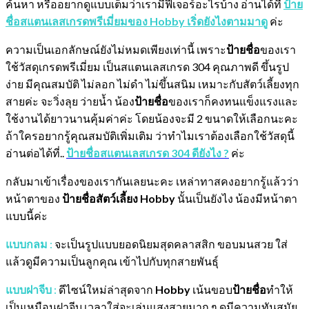
ค้นหา หรืออยากดูแบบเต็มว่าเรามีฟีเจอร์อะไรบ้าง อ่านได้ที่
ป้าย
ชื่อสแตนเลสเกรดพรีเมี่ยมของ Hobby เริ่ดยังไงตามมาดู
ค่ะ
ความเป็นเอกลักษณ์ยังไม่หมดเพียงเท่านี้ เพราะ
ป้ายชื่อ
ของเรา
ใช้วัสดุเกรดพรีเมี่ยม เป็นสแตนเลสเกรด 304 คุณภาพดี ขึ้นรูป
ง่าย มีคุณสมบัติ ไม่ลอก ไม่ดำ ไม่ขึ้นสนิม เหมาะกับสัตว์เลี้ยงทุก
สายค่ะ จะวิ่งลุย ว่ายน้ำ น้อง
ป้ายชื่อ
ของเราก็คงทนแข็งแรงและ
ใช้งานได้ยาวนานคุ้มค่าค่ะ โดยน้องจะมี 2 ขนาดให้เลือกนะคะ
ถ้าใครอยากรู้คุณสมบัติเพิ่มเติม ว่าทำไมเราต้องเลือกใช้วัสดุนี้
อ่านต่อได้ที่..
ป้ายชื่อสแตนเลสเกรด 304 ดียังไง ?
ค่ะ
กลับมาเข้าเรื่องของเรากันเลยนะคะ เหล่าทาสคงอยากรู้แล้วว่า
หน้าตาของ
ป้ายชื่อสัตว์เลี้ยง Hobby
นั้นเป็นยังไง น้องมีหน้าตา
แบบนี้ค่ะ
แบบกลม
:
จะเป็นรูปแบบยอดนิยมสุดคลาสสิก ขอบมนสวย ใส่
แล้วดูมีความเป็นลูกคุณ เข้าไปกับทุกสายพันธุ์
แบบฝาจีบ
:
ดีไซน์ใหม่ล่าสุดจาก
Hobby
เน้นขอบ
ป้ายชื่อ
ทำให้
เป็นเหมือนฝาจีบ เวลาใส่จะเล่นแสงสวยมาก ๆ ดูมีความทันสมัย