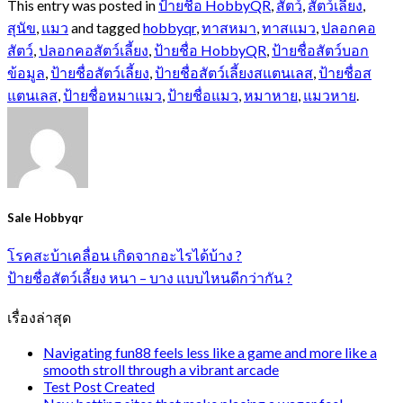
This entry was posted in
ป้ายชื่อ HobbyQR
,
สัตว์
,
สัตว์เลี้ยง
,
สุนัข
,
แมว
and tagged
hobbyqr
,
ทาสหมา
,
ทาสแมว
,
ปลอกคอ
สัตว์
,
ปลอกคอสัตว์เลี้ยง
,
ป้ายชื่อ HobbyQR
,
ป้ายชื่อสัตว์บอก
ข้อมูล
,
ป้ายชื่อสัตว์เลี้ยง
,
ป้ายชื่อสัตว์เลี้ยงสแตนเลส
,
ป้ายชื่อส
แตนเลส
,
ป้ายชื่อหมาแมว
,
ป้ายชื่อแมว
,
หมาหาย
,
แมวหาย
.
Sale Hobbyqr
โรคสะบ้าเคลื่อน เกิดจากอะไรได้บ้าง ?
ป้ายชื่อสัตว์เลี้ยง หนา – บาง แบบไหนดีกว่ากัน ?
เรื่องล่าสุด
Navigating fun88 feels less like a game and more like a
smooth stroll through a vibrant arcade
Test Post Created