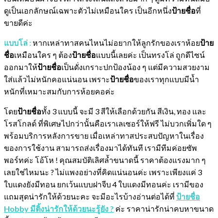
ดูเป็นเอกลักษณ์เฉพาะตัวไม่เหมือนใคร เป็นอีกหนึ่ง
ป้ายชื่อ
ที่
ขายดีค่ะ
แบบโล่
:
หากเหล่าทาสคนไหนไม่อยากให้ลูกรักของเราห้อย
ป้าย
ชื่อ
เหมือนใคร ๆ ต้อง
ป้ายชื่อ
แบบนี้เลยค่ะ เป็นทรงโล่ ถูกดีไซน์
ออกมาให้
ป้ายชื่อ
เป็นดั่งเกราะปกป้องน้อง ๆ แต่มีความสวยงาม
ใส่แล้วไม่หนักคอแน่นอน เพราะ
ป้ายชื่อ
ของเราทุกแบบมีน้ำ
หนักที่เหมาะสมกับการห้อยคอค่ะ
โดย
ป้ายชื่อ
ทั้ง 3 แบบนี้ จะมี 3 สีให้เลือกด้วยกัน สีเงิน, ทอง และ
โรสโกลด์ ที่พิเศษไปกว่านั้นคือเราเลเซอร์ให้ฟรี ไม่บวกเพิ่มใด ๆ
พร้อมบริการหลังการขาย เมื่อเหล่าทาสประสบปัญหาในเรื่อง
ของการใช้งาน สามารถส่งเรื่องมาได้ทันที เรามีทีมค่อยซัพ
พอร์ทค่ะ โอ้โห ! คุณสมบัติเลิศล้ำขนาดนี้ ราคาต้องแรงมาก ๆ
เลยใช่ไหมนะ ? ไม่แพงอย่างที่คิดแน่นอนค่ะ เพราะเพียงแค่ 3
ใบแดงยังมีทอน ยกเว้นแบบฝาจีบ 4 ใบแดงมีทอนค่ะ เรามีของ
แถมสุดน่ารักให้ด้วยนะคะ จะมีอะไรบ้างอ่านต่อได้ที่
ป้ายชื่อ
Hobby มีติ้งน่ารักให้ด้วยนะรู้ยัง ?
ค่ะ ราคาน่ารักน่าคบหาขนาด