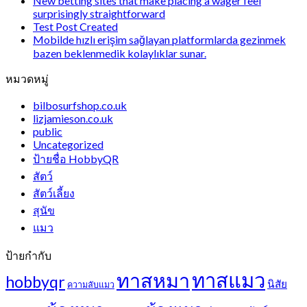
New betting sites that make placing a wager feel
surprisingly straightforward
Test Post Created
Mobilde hızlı erişim sağlayan platformlarda gezinmek
bazen beklenmedik kolaylıklar sunar.
หมวดหมู่
bilbosurfshop.co.uk
lizjamieson.co.uk
public
Uncategorized
ป้ายชื่อ HobbyQR
สัตว์
สัตว์เลี้ยง
สุนัข
แมว
ป้ายกำกับ
ทาสแมว
ทาสหมา
hobbyqr
นิสัย
ความลับแมว