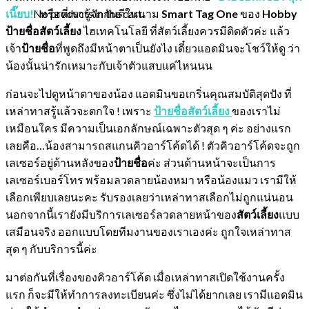
No products in the cart.
เนี๊ยบ!
”
หรือที่เรารู้จักกันดีในนาม
Smart Tag One
ของ
Hobby
ป้ายชื่อสัตว์เลี้ยง
ไฮเทคโนโลยี ที่สัตว์เลี้ยงควรมีติดตัวค่ะ แล้ว
เจ้า
ป้ายชื่อ
ที่พูดถึงมีหน้าตาเป็นยังไง เดี๋ยวแอดมินจะโชว์ให้ดู ว่า
น้องนั้นน่ารักเหมาะกับเจ้าตัวแสบแค่ไหนนน
ก่อนจะไปดูหน้าตาของน้อง แอดมินขอเกริ่นคุณสมบัติสุดปัง ที่
เหล่าทาสรู้แล้วจะตกใจ ! เพราะ
ป้ายชื่อสัตว์เลี้ยง
ของเราไม่
เหมือนใคร มีความเป็นเอกลักษณ์เฉพาะตัวสุด ๆ ค่ะ อย่างแรก
เลยคือ…น้องสามารถสแกนคิวอาร์โค้ดได้ ! ตัวคิวอาร์โค้ดจะถูก
เลเซอร์อยู่ด้านหลังของ
ป้ายชื่อ
ค่ะ ส่วนด้านหน้าจะเป็นการ
เลเซอร์เบอร์โทร พร้อมลวดลายน้องหมา หรือน้องแมว เรามีให้
เลือกเพียบเลยนะคะ รับรองเลยว่าเหล่าทาสเลือกไม่ถูกแน่นอน
นอกจากนี้เรายังมีบริการเลเซอร์ลวดลายหน้าของ
สัตว์เลี้ยง
แบบ
เสมือนจริง ออกแบบโดยทีมงานของเราเองค่ะ ถูกใจเหล่าทาส
สุด ๆ กับบริการนี้ค่ะ
มาต่อกันที่เรื่องของคิวอาร์โค้ด เมื่อเหล่าทาสเปิดใช้งานครั้ง
แรก ก็จะมีให้ทำการลงทะเบียนค่ะ ซึ่งไม่ได้ยากเลย เรามีแอดมิน