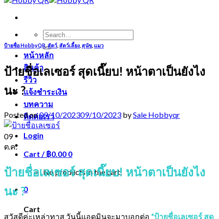
Search
for:
ป้ายชื่อ HobbyQR
,
สัตว์
,
สัตว์เลี้ยง
,
สุนัข
,
แมว
หน้าหลัก
สินค้า
ป้ายชื่อเลเซอร์ สุดเนี๊ยบ! หน้าตาเป็นยังไง
รีวิว
นะ ?
แจ้งชำระเงิน
บทความ
Posted on
09/10/2023
09/10/2023
by
Sale Hobbyqr
ติดต่อเรา
Login
09
ต.ค.
Cart /
฿
0.00
0
ป้ายชื่อเลเซอร์ สุดเนี๊ยบ! หน้าตาเป็นยังไง
No products in the cart.
นะ ?
0
Cart
สวัสดีค่ะเหล่าทาส วันนี้แอดมินจะมาบอกต่อ
“ป้ายชื่อเลเซอร์ สุด