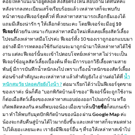
ค่อยให้คำแนะนำอยู่ตลอด สงสัยตรงไหน สอบถามได้ทันทีค่ะ
หลังจากลงทะเบียนเสร็จเรียบร้อยแล้ว เหล่าทาสก็จะพบกับ
หน้าตาของฟีเจอร์สุดคิ้วท์ ที่เหล่าทาสสามารถเลือกธีมเองได้
แถมมีเสียงน่ารัก ๆ ให้เลือกด้วยนะคะ โดยฟีเจอร์จะมีอยู่
10
ฟีเจอร์
ด้วยกัน เหมาะกับเหล่าทาสมือใหม่เพิ่งเคยเลี้ยงสัตว์เลี้ยง
ไปจนถึงเหล่าทาสมือโปรค่ะ ฟีเจอร์ทั้ง 10 ของเราถูกออกแบบมา
อย่างดี มีการทดลองใช้กันก่อนจะมาถูกนำมาให้เหล่าทาสได้ใช้
งาน แต่ละฟีเจอร์นั้นจะเข้าไปตอบโจทย์เหล่าทาส ไม่ว่าจะเป็น
ฟีเจอร์ข้อมูลสัตว์เลี้ยงเบื้องต้น ที่จะมีการบอกวิธีเลี้ยงตามสาย
พันธุ์ มีการบันทึกน้ำหนักลงไป เพราะเรื่องน้ำหนักของสัตว์เลี้ยง
ค่อนข้างสำคัญนะคะเหล่าทาส แล้วสำคัญยังไง อ่านต่อได้ที่
น้ำ
หนักสมวัย ปลอดภัยยังไงน้า ?
ต่อมาเรียกได้ว่าเป็นฟีเจอร์จุดขาย
ของเราค่ะ นั่นก็คือ “บอกพิกัดบ้านเจ้าของ” ฟีเจอร์นี้จะถูกใช้งาน
ก็ต่อเมื่อสัตว์เลี้ยงของเหล่าทาสแอบย่องออกไปนอกบ้าน หรือ
เกิดพลัดหลงกัน คนที่พบเจอน้อง เมื่อเขาเห็น
ป้ายชื่อ
ก็สแกนเข้า
มา ทำให้พบกับมุดปักพิกัดบ้านของน้อง ผ่าน
Google Map
ค่ะ
น้องจะกลับคืนสู่บ้านได้ไวมากยิ่งขึ้น และเหล่าทาสก็จะหมดห่วง
ไปได้เยอะเลยนะคะ เรายังมีฟีเจอร์อื่น ๆ ที่รอให้เหล่าทาสเข้าไป