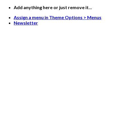
Skip
Add anything here or just remove it...
to
Assign a menu in Theme Options > Menus
content
Newsletter