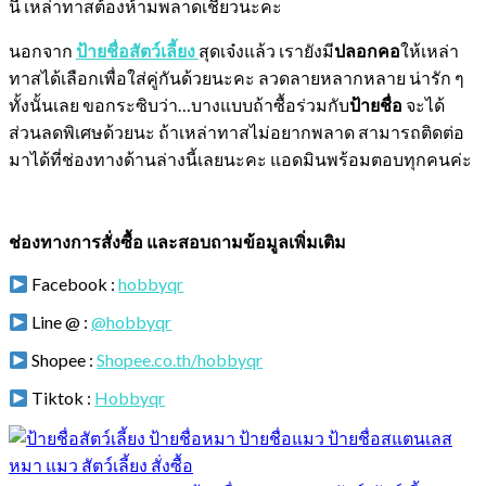
นี้ เหล่าทาสต้องห้ามพลาดเชียวนะคะ
นอกจาก
ป้ายชื่อสัตว์เลี้ยง
สุดเจ๋งแล้ว เรายังมี
ปลอกคอ
ให้เหล่า
ทาสได้เลือกเพื่อใส่คู่กันด้วยนะคะ ลวดลายหลากหลาย น่ารัก ๆ
ทั้งนั้นเลย ขอกระซิบว่า…บางแบบถ้าซื้อร่วมกับ
ป้ายชื่อ
จะได้
ส่วนลดพิเศษด้วยนะ ถ้าเหล่าทาสไม่อยากพลาด สามารถติดต่อ
มาได้ที่ช่องทางด้านล่างนี้เลยนะคะ แอดมินพร้อมตอบทุกคนค่ะ
ช่องทางการสั่งซื้อ และสอบถามข้อมูลเพิ่มเติม
Facebook :
hobbyqr
Line @ :
@hobbyqr
Shopee :
Shopee.co.th/hobbyqr
Tiktok :
Hobbyqr