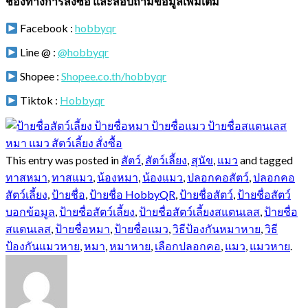
ช่องทางการสั่งซื้อ และสอบถามข้อมูลเพิ่มเติม
Facebook :
hobbyqr
Line @ :
@hobbyqr
Shopee :
Shopee.co.th/hobbyqr
Tiktok :
Hobbyqr
This entry was posted in
สัตว์
,
สัตว์เลี้ยง
,
สุนัข
,
แมว
and tagged
ทาสหมา
,
ทาสแมว
,
น้องหมา
,
น้องแมว
,
ปลอกคอสัตว์
,
ปลอกคอ
สัตว์เลี้ยง
,
ป้ายชื่อ
,
ป้ายชื่อ HobbyQR
,
ป้ายชื่อสัตว์
,
ป้ายชื่อสัตว์
บอกข้อมูล
,
ป้ายชื่อสัตว์เลี้ยง
,
ป้ายชื่อสัตว์เลี้ยงสแตนเลส
,
ป้ายชื่อ
สแตนเลส
,
ป้ายชื่อหมา
,
ป้ายชื่อแมว
,
วิธีป้องกันหมาหาย
,
วิธี
ป้องกันแมวหาย
,
หมา
,
หมาหาย
,
เลือกปลอกคอ
,
แมว
,
แมวหาย
.