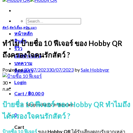
Search
for:
สัตว์
,
สัตว์เลี้ยง
,
สุนัข
,
แมว
หน้าหลัก
สินค้า
ทำไม ป้ายชื่อ 10 ฟีเจอร์ ของ Hobby QR
รีวิว
ถึงครองใจคนรักสัตว์ ?
แจ้งชำระเงิน
บทความ
Posted on
30/07/2023
30/07/2023
by
Sale Hobbyqr
ติดต่อเรา
Login
30
ก.ค.
Cart /
฿
0.00
0
ป้ายชื่อ 10 ฟีเจอร์ ของ Hobby QR ทำไมถึง
No products in the cart.
ได้ครองใจคนรักสัตว์ ?
0
Cart
ป้ายชื่อ 10 ฟีเจอร์
ของ
Hobby QR
ได้รับเสียงตอบรับจากเหล่า