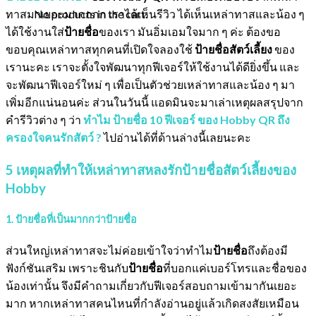
No products in the cart.
ทาสมาเยอะมากกกก เราได้เห็นรีวิว ได้เห็นเหล่าทาสและน้อง ๆ
ได้ใช้งานใส่
ป้ายชื่อ
ของเรา มันอิ่มเอมใจมาก ๆ ค่ะ ต้องขอ
ขอบคุณเหล่าทาสทุกคนที่เปิดใจลองใช้
ป้ายชื่อสัตว์เลี้ยง
ของ
เรานะคะ เราจะตั้งใจพัฒนาทุกฟีเจอร์ให้ใช้งานได้ดียิ่งขึ้น และ
จะพัฒนาฟีเจอร์ใหม่ ๆ เพื่อเป็นตัวช่วยเหล่าทาสและน้อง ๆ มา
เพิ่มอีกแน่นอนค่ะ ส่วนในวันนี้ แอดมินจะมาเล่าเหตุผลสรุปจาก
คำรีวิวต่าง ๆ ว่า
ทำไม ป้ายชื่อ 10 ฟีเจอร์ ของ Hobby QR ถึง
ครองใจคนรักสัตว์ ?
ไปอ่านได้ที่ด้านล่างนี้เลยนะคะ
5 เหตุผลที่ทำให้เหล่าทาสหลงรักป้ายชื่อสัตว์เลี้ยงของ
Hobby
1. ป้ายชื่อที่เป็นมากกว่าป้ายชื่อ
ส่วนใหญ่เหล่าทาสจะไม่ค่อยเข้าใจว่าทำไม
ป้ายชื่อ
ถึงต้องมี
ฟังก์ชันเสริม เพราะชินกับ
ป้ายชื่อ
ที่บอกแค่เบอร์โทรและชื่อของ
น้องเท่านั้น จึงมีคำถามเกี่ยวกับฟีเจอร์สอบถามเข้ามากันเยอะ
มาก หากเหล่าทาสคนไหนที่กำลังอ่านอยู่แล้วเกิดสงสัยเหมือน