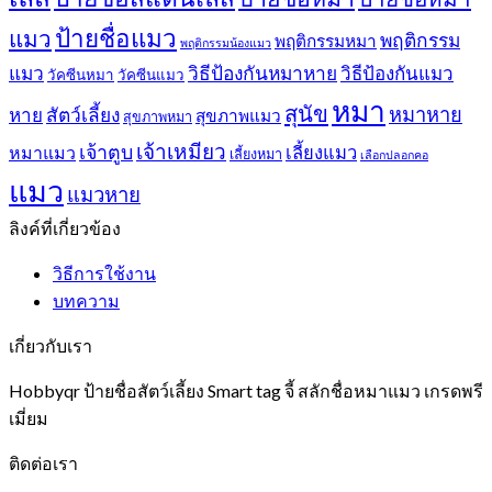
ป้ายชื่อแมว
แมว
พฤติกรรม
พฤติกรรมหมา
พฤติกรรมน้องแมว
แมว
วิธีป้องกันหมาหาย
วิธีป้องกันแมว
วัคซีนหมา
วัคซีนแมว
หมา
สุนัข
หมาหาย
หาย
สัตว์เลี้ยง
สุขภาพแมว
สุขภาพหมา
เจ้าเหมียว
เจ้าตูบ
หมาแมว
เลี้ยงแมว
เลี้ยงหมา
เลือกปลอกคอ
แมว
แมวหาย
ลิงค์ที่เกี่ยวข้อง
วิธีการใช้งาน
บทความ
เกี่ยวกับเรา
Hobbyqr ป้ายชื่อสัตว์เลี้ยง Smart tag จี้ สลักชื่อหมาแมว เกรดพรี
เมี่ยม
ติดต่อเรา