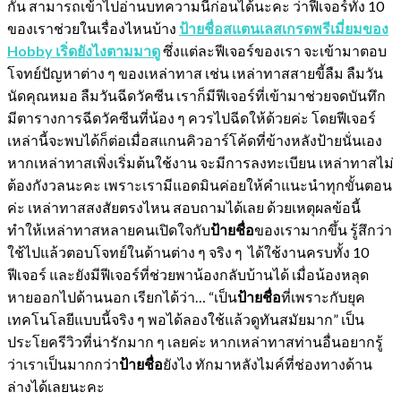
กัน สามารถเข้าไปอ่านบทความนี้ก่อนได้นะคะ ว่าฟีเจอร์ทั้ง 10
ของเราช่วยในเรื่องไหนบ้าง
ป้ายชื่อสแตนเลสเกรดพรีเมี่ยมของ
Hobby เริ่ดยังไงตามมาดู
ซึ่งแต่ละฟีเจอร์ของเรา จะเข้ามาตอบ
โจทย์ปัญหาต่าง ๆ ของเหล่าทาส เช่น เหล่าทาสสายขี้ลืม ลืมวัน
นัดคุณหมอ ลืมวันฉีดวัคซีน เราก็มีฟีเจอร์ที่เข้ามาช่วยจดบันทึก
มีตารางการฉีดวัคซีนที่น้อง ๆ ควรไปฉีดให้ด้วยค่ะ โดยฟีเจอร์
เหล่านี้จะพบได้ก็ต่อเมื่อสแกนคิวอาร์โค้ดที่ข้างหลังป้ายนั่นเอง
หากเหล่าทาสเพิ่งเริ่มต้นใช้งาน จะมีการลงทะเบียน เหล่าทาสไม่
ต้องกังวลนะคะ เพราะเรามีแอดมินค่อยให้คำแนะนำทุกขั้นตอน
ค่ะ เหล่าทาสสงสัยตรงไหน สอบถามได้เลย ด้วยเหตุผลข้อนี้
ทำให้เหล่าทาสหลายคนเปิดใจกับ
ป้ายชื่อ
ของเรามากขึ้น รู้สึกว่า
ใช้ไปแล้วตอบโจทย์ในด้านต่าง ๆ จริง ๆ ได้ใช้งานครบทั้ง 10
ฟีเจอร์ และยังมีฟีเจอร์ที่ช่วยพาน้องกลับบ้านได้ เมื่อน้องหลุด
หายออกไปด้านนอก เรียกได้ว่า… “เป็น
ป้ายชื่อ
ที่เพราะกับยุค
เทคโนโลยีแบบนี้จริง ๆ พอได้ลองใช้แล้วดูทันสมัยมาก” เป็น
ประโยครีวิวที่น่ารักมาก ๆ เลยค่ะ หากเหล่าทาสท่านอื่นอยากรู้
ว่าเราเป็นมากกว่า
ป้ายชื่อ
ยังไง ทักมาหลังไมค์ที่ช่องทางด้าน
ล่างได้เลยนะคะ