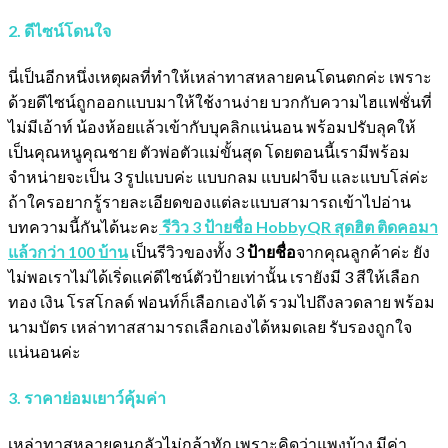
2. ดีไซน์โดนใจ
นี่เป็นอีกหนึ่งเหตุผลที่ทำให้เหล่าทาสหลายคนโดนตกค่ะ เพราะ
ด้วยดีไซน์ถูกออกแบบมาให้ใช้งานง่าย บวกกับความไฮแฟชั่นที่
ไม่มีเอ้าท์ น้องห้อยแล้วเข้ากับบุคลิกแน่นอน พร้อมปรับลุคให้
เป็นคุณหนูคุณชาย ตัวพ่อตัวแม่ขั้นสุด โดยตอนนี้เรามีพร้อม
จำหน่ายจะเป็น 3 รูปแบบค่ะ แบบกลม แบบฝาจีบ และแบบโล่ค่ะ
ถ้าใครอยากรู้รายละเอียดของแต่ละแบบสามารถเข้าไปอ่าน
บทความนี้กันได้นะคะ
รีวิว 3 ป้ายชื่อ HobbyQR สุดฮิต ติดคอมา
แล้วกว่า 100 บ้าน
เป็นรีวิวของทั้ง 3
ป้ายชื่อ
จากคุณลูกค้าค่ะ ยัง
ไม่พอเราไม่ได้เริ่ดแค่ดีไซน์ตัวป้ายเท่านั้น เรายังมี 3 สีให้เลือก
ทอง เงิน โรสโกลด์ ฟอนท์ก็เลือกเองได้ รวมไปถึงลวดลาย พร้อม
นามบัตร เหล่าทาสสามารถเลือกเองได้หมดเลย รับรองถูกใจ
แน่นอนค่ะ
3. ราคาย่อมเยาว์คุ้มค่า
เหล่าทาสหลายคนกลัวไม่กล้าทัก เพราะคิดว่าแพงบ้าง มีค่า