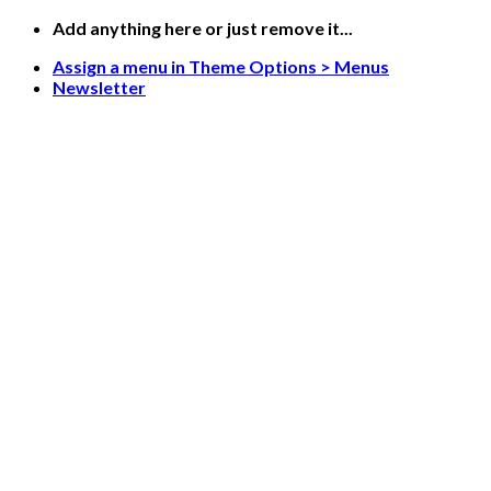
Skip
Add anything here or just remove it...
to
Assign a menu in Theme Options > Menus
content
Newsletter