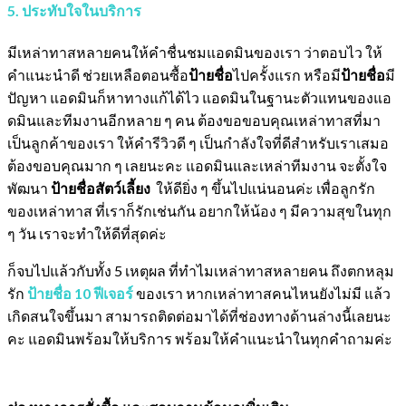
5. ประทับใจในบริการ
มีเหล่าทาสหลายคนให้คำชื่นชมแอดมินของเรา ว่าตอบไว ให้
คำแนะนำดี ช่วยเหลือตอนซื้อ
ป้ายชื่อ
ไปครั้งแรก หรือมี
ป้ายชื่อ
มี
ปัญหา แอดมินก็หาทางแก้ได้ไว แอดมินในฐานะตัวแทนของแอ
ดมินและทีมงานอีกหลาย ๆ คน ต้องขอขอบคุณเหล่าทาสที่มา
เป็นลูกค้าของเรา ให้คำรีวิวดี ๆ เป็นกำลังใจที่ดีสำหรับเราเสมอ
ต้องขอบคุณมาก ๆ เลยนะคะ แอดมินและเหล่าทีมงาน จะตั้งใจ
พัฒนา
ป้ายชื่อสัตว์เลี้ยง
ให้ดียิ่ง ๆ ขึ้นไปแน่นอนค่ะ เพื่อลูกรัก
ของเหล่าทาส ที่เราก็รักเช่นกัน อยากให้น้อง ๆ มีความสุขในทุก
ๆ วัน เราจะทำให้ดีที่สุดค่ะ
ก็จบไปแล้วกับทั้ง 5 เหตุผล ที่ทำไมเหล่าทาสหลายคน ถึงตกหลุม
รัก
ป้ายชื่อ 10 ฟีเจอร์
ของเรา หากเหล่าทาสคนไหนยังไม่มี แล้ว
เกิดสนใจขึ้นมา สามารถติดต่อมาได้ที่ช่องทางด้านล่างนี้เลยนะ
คะ แอดมินพร้อมให้บริการ พร้อมให้คำแนะนำในทุกคำถามค่ะ