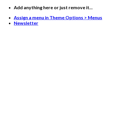
Skip
Add anything here or just remove it...
to
Assign a menu in Theme Options > Menus
content
Newsletter