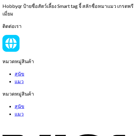
Hobbyqr ป้ายชื่อสัตว์เลี้ยง Smart tag จี้ สลักชื่อหมาแมว เกรดพรี
เมี่ยม
ติดต่อเรา
หมวดหมู่สินค้า
สุนัข
แมว
หมวดหมู่สินค้า
สุนัข
แมว