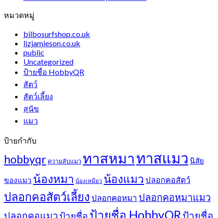
หมวดหมู่
bilbosurfshop.co.uk
lizjamieson.co.uk
public
Uncategorized
ป้ายชื่อ HobbyQR
สัตว์
สัตว์เลี้ยง
สุนัข
แมว
ป้ายกำกับ
ทาสแมว
ทาสหมา
hobbyqr
นิสัย
ความลับแมว
น้องหมา
น้องแมว
ปลอกคอสัตว์
ของแมว
น้องเหมียว
ปลอกคอสัตว์เลี้ยง
ปลอกคอหมาแมว
ปลอกคอหมา
ป้ายชื่อ HobbyQR
ปลอกคอแมว
ป้ายชื่อ
ป้ายชื่อ