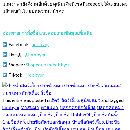
แถมราคายังดีงามอีกด้วย ดูเพิ่มเติมที่เพจ Facebook ได้เลยนะคะ
แล้วพบกันใหม่บทความหน้าค่ะ
ช่องทางการสั่งซื้อ และสอบถามข้อมูลเพิ่มเติม
Facebook :
hobbyqr
Line @ :
@hobbyqr
Shopee :
Shopee.co.th/hobbyqr
Tiktok :
Hobbyqr
This entry was posted in
สัตว์
,
สัตว์เลี้ยง
,
สุนัข
,
แมว
and tagged
hobbyqr
,
ทาสหมา
,
ทาสแมว
,
ปลอกคอสัตว์เลี้ยง
,
ปลอกคอหมา
,
ปลอกคอหมาแมว
,
ป้ายชื่อ
,
ป้ายชื่อ HobbyQR
,
ป้ายชื่อกันน้ำ
,
ป้ายชื่อสัตว์
,
ป้ายชื่อสัตว์บอกข้อมูล
,
ป้ายชื่อสัตว์เลี้ยง
,
ป้ายชื่อ
สัตว์เลี้ยงสำคัญ
,
ป้ายชื่อสัตว์เลี้ยงสแตนเลส
,
ป้ายชื่อสแตนเลส
,