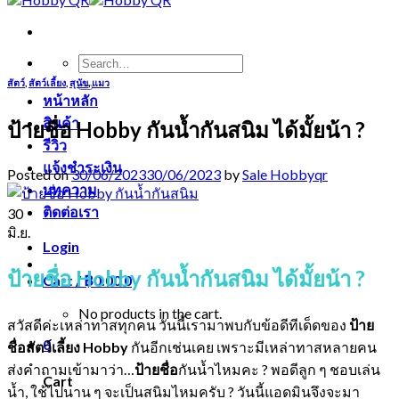
Search
for:
สัตว์
,
สัตว์เลี้ยง
,
สุนัข
,
แมว
หน้าหลัก
สินค้า
ป้ายชื่อ Hobby กันน้ำกันสนิม ได้มั้ยน้า ?
รีวิว
แจ้งชำระเงิน
Posted on
30/06/2023
30/06/2023
by
Sale Hobbyqr
บทความ
ติดต่อเรา
30
มิ.ย.
Login
ป้ายชื่อ Hobby กันน้ำกันสนิม ได้มั้ยน้า ?
Cart /
฿
0.00
0
No products in the cart.
สวัสดีค่ะเหล่าทาสทุกคน วันนี้เรามาพบกับข้อดีทีเด็ดของ
ป้าย
0
ชื่อสัตว์เลี้ยง
Hobby
กันอีกเช่นเคย เพราะมีเหล่าทาสหลายคน
ส่งคำถามเข้ามาว่า…
ป้ายชื่อ
กันน้ำไหมคะ ? พอดีลูก ๆ ชอบเล่น
Cart
น้ำ, ใช้ไปนาน ๆ จะเป็นสนิมไหมครับ ? วันนี้แอดมินจึงจะมา