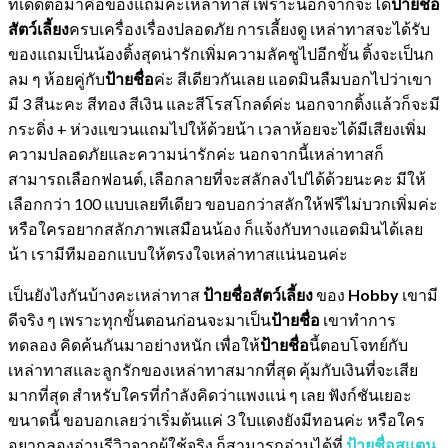
ทีเด็ดต่อมาคือของแถมค่ะเหล่าทาส เพราะนอกจากจะได้
ป้ายชื่อ
สัตว์เลี้ยง
ครบเครื่องเรื่องปลอดภัย การเลี้ยงดู เหล่าทาสจะได้รับ
ของแถมเป็นน้องติ้งสุดน่ารักเพิ่มความลัคชูไปอีกขั้น ติ้งจะเป็นก
ลม ๆ ห้อยคู่กับ
ป้ายชื่อ
ค่ะ สีเดียวกันเลย แอดมินลืมบอกไปว่าเขา
มี 3 สีนะคะ สีทอง สีเงิน และสีโรสโกลด์ค่ะ นอกจากติ้งแล้วก็จะมี
กระดิ่ง + ห่วงแขวนแถมไปให้ด้วยน้า เวลาห้อยจะได้มีเสียงเพิ่ม
ความปลอดภัยและความน่ารักค่ะ นอกจากนี้เหล่าทาสก็
สามารถเลือกฟอนต์, เลือกลายที่จะสลักลงไปได้ด้วยนะคะ มีให้
เลือกกว่า 100 แบบเลยทีเดียว ขอบอกว่าสลักให้ฟรีไม่บวกเพิ่มค่ะ
หรือใครอยากสลักภาพเสมือนน้อง ก็แจ้งกับทางแอดมินได้เลย
น้า เรามีทีมออกแบบให้ตรงใจเหล่าทาสแน่นอนค่ะ
เป็นยังไงกันบ้างคะเหล่าทาส
ป้ายชื่อสัตว์เลี้ยง
ของ
Hobby
เขามี
ดีจริง ๆ เพราะทุกขั้นตอนก่อนจะมาเป็น
ป้ายชื่อ
เขาทำการ
ทดลอง คิดค้นกันมาอย่างหนัก เพื่อให้
ป้ายชื่อ
นี้ตอบโจทย์กับ
เหล่าทาสและลูกรักของเหล่าทาสมากที่สุด คุ้มกับเงินที่จะเสีย
มากที่สุด สำหรับใครที่กำลังคิดว่าแพงแน่ ๆ เลย ฟังก์ชันเยอะ
ขนาดนี้ ขอบอกเลยว่าเริ่มต้นแค่ 3 ใบแดงยังมีทอนค่ะ หรือใคร
อยากลองอ่านรีวิวจากผู้ใช้จริง ก็สามารถอ่านได้ที่
ป้ายชื่อสแตน