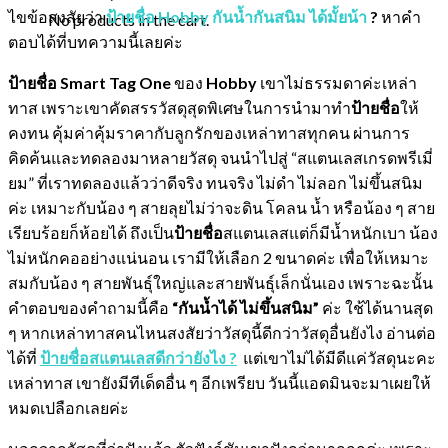
ไขข้อสงสัยว่า
ป้ายชื่อ Hobby กันน้ำกันสนิม ได้มั้ยน้า
?
หาคำ
No products in the cart.
ตอบได้ที่บทความนี้เลยค่ะ
ป้ายชื่อ
Smart Tag One
ของ
Hobby
เขาไม่ธรรมดาค่ะเหล่า
ทาส เพราะเขาคัดสรรวัสดุสุดพิเศษในการนำมาทำ
ป้ายชื่อ
ให้
คงทน คุ้มค่าคุ้มราคากับลูกรักของเหล่าทาสทุกคน ผ่านการ
คิดค้นและทดลองมาหลายวัสดุ จนนำไปสู่ “สแตนเลสเกรดพรีเมี่
ยม” ที่เราทดลองแล้วว่าดีจริง ทนจริง ไม่ดำ ไม่ลอก ไม่ขึ้นสนิม
ค่ะ เหมาะกับน้อง ๆ สายลุยไม่ว่าจะดิน โคลน น้ำ หรือน้อง ๆ สาย
เรียบร้อยก็ห้อยได้ ถึงเป็น
ป้ายชื่อ
สแตนเลสแต่ก็มีน้ำหนักเบา น้อง
ไม่หนักคออย่างแน่นอน เรามีให้เลือก 2 ขนาดค่ะ เพื่อให้เหมาะ
สมกับน้อง ๆ สายพันธุ์ใหญ่และสายพันธุ์เล็กนั่นเอง เพราะฉะนั้น
คำตอบของคำถามนี้คือ
“กันน้ำได้ ไม่ขึ้นสนิม”
ค่ะ ใช้ได้นานสุด
ๆ หากเหล่าทาสคนไหนสงสัยว่าวัสดุนี้ดีกว่าวัสดุอื่นยังไง อ่านต่อ
ได้ที่
ป้ายชื่อสแตนเลสดีกว่ายังไง ?
แต่เขาไม่ได้มีดีแค่วัสดุนะคะ
เหล่าทาส เขายังมีทีเด็ดอื่น ๆ อีกเพรียบ วันนี้แอดมินจะมาเผยให้
หมดเปลือกเลยค่ะ