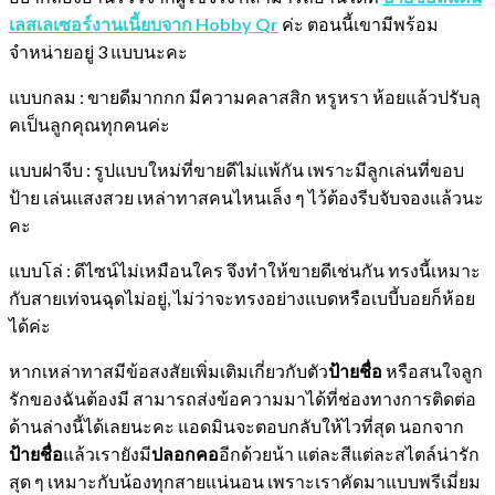
เลสเลเซอร์งานเนี้ยบจาก Hobby Qr
ค่ะ ตอนนี้เขามีพร้อม
จำหน่ายอยู่ 3 แบบนะคะ
แบบกลม : ขายดีมากกก มีความคลาสสิก หรูหรา ห้อยแล้วปรับลุ
คเป็นลูกคุณทุกคนค่ะ
แบบฝาจีบ : รูปแบบใหม่ที่ขายดีไม่แพ้กัน เพราะมีลูกเล่นที่ขอบ
ป้าย เล่นแสงสวย เหล่าทาสคนไหนเล็ง ๆ ไว้ต้องรีบจับจองแล้วนะ
คะ
แบบโล่ : ดีไซน์ไม่เหมือนใคร จึงทำให้ขายดีเช่นกัน ทรงนี้เหมาะ
กับสายเท่จนฉุดไม่อยู่, ไม่ว่าจะทรงอย่างแบดหรือเบบี้บอยก็ห้อย
ได้ค่ะ
หากเหล่าทาสมีข้อสงสัยเพิ่มเติมเกี่ยวกับตัว
ป้ายชื่อ
หรือสนใจลูก
รักของฉันต้องมี สามารถส่งข้อความมาได้ที่ช่องทางการติดต่อ
ด้านล่างนี้ได้เลยนะคะ แอดมินจะตอบกลับให้ไวที่สุด นอกจาก
ป้ายชื่อ
แล้วเรายังมี
ปลอกคอ
อีกด้วยน้า แต่ละสีแต่ละสไตล์น่ารัก
สุด ๆ เหมาะกับน้องทุกสายแน่นอน เพราะเราคัดมาแบบพรีเมี่ยม