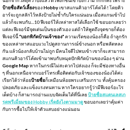
นอกจากวัสดุที่ว่าปังแล้ว ตัวฟังก์ชันเขาปังกว่ามากกกค่ะ เพราะ
ป้ายชื่อสัตว์เลี้ยง
ของ
Hobby
เขาสแกนคิวอาร์โค้ดได้ ! โดยคิว
อาร์จะถูกสลักไว้หลังป้ายไม่ซ้ำกับใครแน่นอน เมื่อสแกนเข้าไป
แล้วก็จะพบกับ…10 ฟีเจอร์ให้เหล่าทาสได้เลือกใช้ ขอบอกเลยว่า
แต่ละฟีเจอร์มีจุดเด่นเป็นของตัวเอง แต่ถ้าให้พูดถึงจุดขายก็ต้อง
ฟีเจอร์นี้
“บอกพิกัดบ้านเจ้าของ”
ความเริ่ดของน้องก็คือ ถ้าลูกรัก
ของเหล่าทาสแอบแวะไปดูสถานการณ์ข้างนอก หรือพลัดหลง
กัน แล้วน้องกลับบ้านไม่ถูก มีคนใจดีไปพบเข้า เขาก็จะสามารถ
สแกนคิวอาร์โค้ดเข้ามาพบกับหมุดปักพิกัดบ้านของน้อง ๆ ผ่าน
Google Map
หากในกรณีไม่สะดวกไปส่งเอง ก็จะมีช่องทางอื่น
ๆ ที่นอกเหนือจากเบอร์โทรเพื่อติดต่อกับเจ้าของของน้องได้ค่ะ
เรียกได้ว่าห้อย
ป้ายชื่อ
ก็เหมือนห้อยพระเสริมเกราะ ทั้งคุ้มครอง
ปลอดภัย และแข็งแรงทนทาน หากใครอยากรู้ว่ามีฟีเจอร์อะไร
เด็ดบ้าง ก็สามารถอ่านแบบจัดเต็มได้ที่นี่เลย
ป้ายชื่อสแตนเลสเก
รดพรีเมี่ยมของ Hobby เริ่ดยังไงตามมาดู
ขอบอกเลยว่าคุ้มค่า
กับการซื้อไปให้เจ้าตัวแสบอย่างแน่นอน