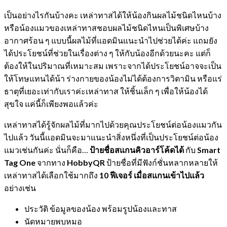
เป็นอย่างไรกันบ้างคะ เหล่าทาสได้ให้น้องกินผลไม้ชนิดไหนบ้าง
หรือน้องแมวของเหล่าทาสชอบผลไม้ชนิดไหนเป็นพิเศษบ้าง
อากาศร้อน ๆ แบบนี้ผลไม้ที่แอดมินแนะนำไปช่วยได้ค่ะ แถมยัง
ได้ประโยชน์ที่ช่วยในเรื่องต่าง ๆ ให้กับน้องอีกด้วยนะคะ แต่ก็
ต้องให้ในปริมาณที่เหมาะสม เพราะจากได้ประโยชน์อาจจะเป็น
ให้โทษแทนได้น้า ร่างกายของน้องไม่ได้ต้องการวิตามิน หรือแร่
ธาตุที่เยอะเท่ากับเราค่ะเหล่าทาส ให้ชิ้นเล็ก ๆ เพื่อให้น้องได้
สุขใจ แค่นี้ก็เพียงพอแล้วค่ะ
เหล่าทาสได้รู้จักผลไม้ที่มากไปด้วยคุณประโยชน์ต่อน้องแมวกัน
ไปแล้ว วันนี้แอดมินจะมาแนะนำสิ่งหนึ่งที่เป็นประโยชน์ต่อน้อง
แมวเช่นกันค่ะ นั่นก็คือ…
ป้ายชื่อสแกนคิวอาร์โค้ดได้
กับ
Smart
Tag One
จากทาง
HobbyQR
ป้ายชื่อที่มีฟังก์ชั่นหลากหลายให้
เหล่าทาสได้เลือกใช้มากถึง
10 ฟีเจอร์ เมื่อสแกนเข้าไปแล้ว
อย่างเช่น
ประวัติ ข้อมูลของน้อง พร้อมรูปน้องและทาส
นัดหมายพบหมอ