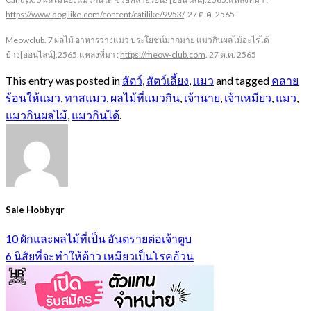
https://www.dogilike.com/content/catilike/9953/
.
27
ต.ค.
2565
Meowclub
.
7 ผลไม้ อาหารว่างแมว ประโยชน์มากมาย แมวกินผลไม้อะไรได้
บ้าง[ออนไลน์].2565.แหล่งที่มา :
https://meow-club.com
. 27 ต.ค. 2565
This entry was posted in
สัตว์
,
สัตว์เลี้ยง
,
แมว
and tagged
คลาย
ร้อนให้แมว
,
ทาสแมว
,
ผลไม้ที่แมวกิน
,
เจ้านาย
,
เจ้าเหมียว
,
แมว
,
แมวกินผลไม้
,
แมวกินได้
.
Sale Hobbyqr
10 ผักและผลไม้ที่เป็น อันตรายต่อเจ้าตูบ
6 นิสัยที่จะทำให้ต้าว เหมียวเป็นโรคอ้วน