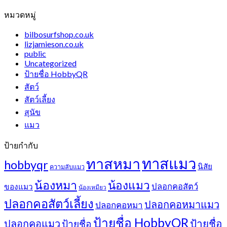
หมวดหมู่
bilbosurfshop.co.uk
lizjamieson.co.uk
public
Uncategorized
ป้ายชื่อ HobbyQR
สัตว์
สัตว์เลี้ยง
สุนัข
แมว
ป้ายกำกับ
ทาสแมว
ทาสหมา
hobbyqr
นิสัย
ความลับแมว
น้องหมา
น้องแมว
ปลอกคอสัตว์
ของแมว
น้องเหมียว
ปลอกคอสัตว์เลี้ยง
ปลอกคอหมาแมว
ปลอกคอหมา
ป้ายชื่อ HobbyQR
ปลอกคอแมว
ป้ายชื่อ
ป้ายชื่อ