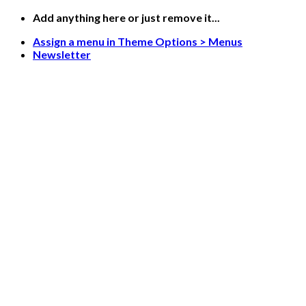
Skip
Add anything here or just remove it...
to
Assign a menu in Theme Options > Menus
content
Newsletter