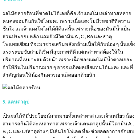
ผลไม้คลายร้อนที่ขาดไม่ได้เลยก็คือเจ้าแตงโม เหล่าทาสหลาย
คนคงชอบกินกันใช่ไหมคะ เพราะเนื้อแตงโมมีรสชาติที่หวาน
ชื่นใจ แต่เจ้าแตงโมไม่ได้มีดีแค่นั้น เพราะเนื้อของมันมีน้ำเป็น
ส่วนประกอบหลัก แถมยังมีวิตามิน A , C , B6 และธาตุ
โพแทสเซียม ที่จะมาช่วยเสริมพลังกล้ามเนื้อให้กับน้อง ๆ นั้นแข็ง
แรง ระบบขับถ่ายดีเริ่ด มีสุขภาพที่ดี แต่เหล่าทาสต้องให้ใน
ปริมาณที่เหมาะสมด้วยน้า เพราะเนื้อของแตงโมมีน้ำตาลเยอะ
ถ้าให้กินในปริมาณมาก ๆ อาจจะเกิดผลเสียแทนได้นะคะ และที่
สำคัญก่อนให้น้องกินควรเอาเม็ดออกด้วยน้า
5. แคนตาลูป
เป็นผลไม้ที่มีประโยชน์มากมายทั้งเหล่าทาส และเจ้าเหมียว น้อง
สามารถกินได้ค่ะเหล่าทาส เพราะเจ้าแคนตาลูปนั้นมีวิตามิน A ,
B , C และแร่ธาตุต่าง ๆ มีเส้นใย โฟเลต ที่จะช่วยลดอาการอักเสบ