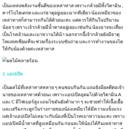
เป็นแหล่งพลังงานชั้นดีของเหล่าทาส เพราะกล้วยมีทั้งวิตามิน ,
คาร์โบไฮเดรต และแร่ธาตุอยู่เยอะมากทีเดียว น้องเหมียวของ
เหล่าทาสก็สามารถกินได้ด้วยนะคะ แต่ควรให้กินในปริมาณ
น้อย ๆ เพราะเจ้ากล้วยมีน้ำตาลอยู่เยอะเช่นกัน น้องอาจจะเสี่ยง
เป็นโรคอ้วนและเบาหวานได้น้า นอกจากนี้เจ้ากล้วยยังมีธาตุ
โพแทสเซียมที่จะช่วยเรื่องระบบขับถ่าย และการทำงานของไต
ให้กับน้องด้วยค่ะเหล่าทาส
2. แอปเปิล
เป็นผลไม้ที่เหล่าทาสหลาย ๆ คนชอบกินกัน แถมยังมีผลดีต่อเจ้า
นายของเหล่าทาสด้วยนะ เพราะแอปเปิลอุดมไปด้วยวิตามิน A
และ C มีไฟเบอร์สูง แถมไขมันยังต่ำมาก ๆ จะช่วยทำให้เนื้อเยื้อ
และเสริมกระดูกในร่างกายของน้องเหมียวให้มีความแข็งแรง
แต่เจ้าแอปเปิลไม่เหมาะกับน้องที่เป็นโรคเบาหวานนะคะ เพราะ
แอปเปิลมีน้ำตาลที่สูงเหมือนกัน ก่อนจะให้น้องได้กินเหล่าทาส