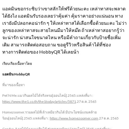
แอดมินขอกระซิบว่าเขาสลักให้ฟรีด้วยนะคะ เหล่าทาสจะพลาด
ได้ยังไง แอดมินรับรองเลยว่าคุ้มค่า คุ้มราคาอย่างแน่นอน ทาง
เรายังมีปลอกคอน่ารัก ๆ ให้เหล่าทาสได้เลือกซื้อด้วยนะคะ ไม่ว่า
ลูกของเหล่าทาสจะสายไหนมีมาให้หม๊ด ถ้าเหล่าทาสอยากรู้ว่า
จะน่ารัก น่าสนใจขนาดไหน หรือมีคำถามเกี่ยวกับป้ายชื่อเพิ่ม
เติม สามารถติดต่อสอบถาม ขอดูรีวิวหรือสินค้าได้ที่ช่อง
ทางการติดต่อของ HobbyQR ได้เลยน้า
เรียบเรียงเนื้อหาโดย
แอดมิน HobbyQR
ที่มาของเนื้อหา
Pet’N Me.
แมวกินผลไม้ได้จริงหรอ
[
ออนไลน์
]
.2565.แหล่งที่มา
:
https://www.the1.co.th/the1today/articles/5871
.27
ต.ค. 2565
Homezoomer
.รวมผลไม้ที่เจ้าเหมียวกินได้ มีประโยชน์แถมคล้าย
ร้อน
[
ออนไลน์
]
.2565.แหล่งที่มา
:
https://www.homezoomer.com
.27 ต.ค. 2565
Candyx
.
5 ผลไม้น้องแมวกินได้ ช่วยคลายร้อน!
[
ออนไลน์
]
.2565.แหล่งที่มา
: