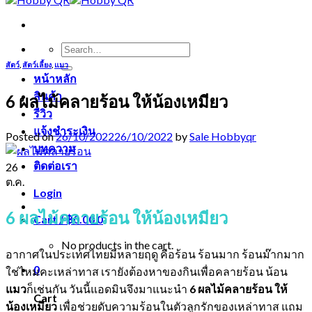
Search
for:
สัตว์
,
สัตว์เลี้ยง
,
แมว
หน้าหลัก
สินค้า
6 ผลไม้คลายร้อน ให้น้องเหมียว
รีวิว
แจ้งชำระเงิน
Posted on
26/10/2022
26/10/2022
by
Sale Hobbyqr
บทความ
ติดต่อเรา
26
ต.ค.
Login
6 ผลไม้คลายร้อน ให้น้องเหมียว
Cart /
฿
0.00
0
No products in the cart.
อากาศในประเทศไทยมีหลายฤดู คือร้อน ร้อนมาก ร้อนม๊ากมาก
0
ใช่ไหมคะเหล่าทาส เรายังต้องหาของกินเพื่อคลายร้อน น้อน
แมว
ก็เช่นกัน วันนี้แอดมินจึงมาแนะนำ
6 ผลไม้คลายร้อน ให้
Cart
น้องเหมียว
เพื่อช่วยดับความร้อนในตัวลูกรักของเหล่าทาส แถม