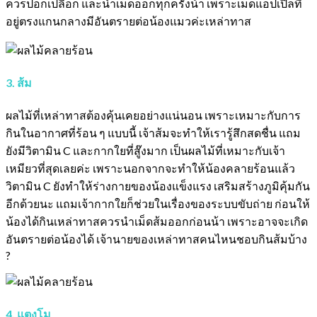
ควรปอกเปลือก และนำเม็ดออกทุกครั้งน้า เพราะเม็ดแอปเปิลที่
อยู่ตรงแกนกลางมีอันตรายต่อน้องแมวค่ะเหล่าทาส
3. ส้ม
ผลไม้ที่เหล่าทาสต้องคุ้นเคยอย่างแน่นอน เพราะเหมาะกับการ
กินในอากาศที่ร้อน ๆ แบบนี้ เจ้าส้มจะทำให้เรารู้สึกสดชื่น แถม
ยังมีวิตามิน C และกากใยที่สู๊งมาก เป็นผลไม้ที่เหมาะกับเจ้า
เหมียวที่สุดเลยค่ะ เพราะนอกจากจะทำให้น้องคลายร้อนแล้ว
วิตามิน C ยังทำให้ร่างกายของน้องแข็งแรง เสริมสร้างภูมิคุ้มกัน
อีกด้วยนะ แถมเจ้ากากใยก็ช่วยในเรื่องของระบบขับถ่าย ก่อนให้
น้องได้กินเหล่าทาสควรนำเม็ดส้มออกก่อนน้า เพราะอาจจะเกิด
อันตรายต่อน้องได้ เจ้านายของเหล่าทาสคนไหนชอบกินส้มบ้าง
?
4. แตงโม