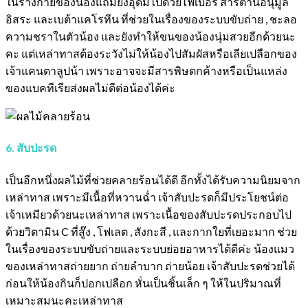
ในร่างกายของน้องแถมยังอุดมไปด้วยไฟเบอร์ สารต้านอนุมูล
อิสระ และเบต้าแคโรทีน ที่ช่วยในเรื่องของระบบขับถ่าย , ชะลอ
ความชราในตัวน้อง และยังทำให้ขนของน้องนุ่มสวยอีกด้วยนะ
คะ แต่เหล่าทาสต้องระวังไม่ให้น้องไปสัมผัสหรือเลียเปลือกของ
เจ้าแคนตาลูปน้า เพราะอาจจะมีสารพิษตกค้างหรือเป็นแหล่ง
ของแบคทีเรียส่งผลไม่ดีต่อน้องได้ค่ะ
6. สับปะรด
เป็นอีกหนึ่งผลไม้ที่ช่วยคลายร้อนได้ดี อีกทั้งได้รับความนิยมจาก
เหล่าทาส เพราะมีเนื้อที่หวานฉ่ำ เจ้าสับปะรดก็มีประโยชน์ต่อ
เจ้าเหมียวด้วยนะเหล่าทาส เพราะเนื้อของสับปะรดประกอบไป
ด้วยวิตามิน C ที่สู๊ง , โฟเลต , สังกะสี , และกากใยที่เยอะมาก ช่วย
ในเรื่องของระบบขับถ่ายและระบบย่อยอาหารได้ดีค่ะ น้องแมว
ของเหล่าทาสถ่ายยาก ถ่ายลำบาก ถ่ายน้อย เจ้าสับปะรดช่วยได้
ก่อนให้น้องกินก็ปอกเปลือก หั่นเป็นชิ้นเล็ก ๆ ให้ในปริมาณที่
เหมาะสมนะคะเหล่าทาส