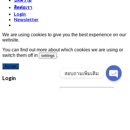
ติดต่อเรา
Login
Newsletter
We are using cookies to give you the best experience on our
website.
You can find out more about which cookies we are using or
switch them off in
.
settings
Accept
สอบถามเพิ่มเติม
Login
Open
chaty
Username or email address
*
Password
*
Remember me
Log in
Lost your password?