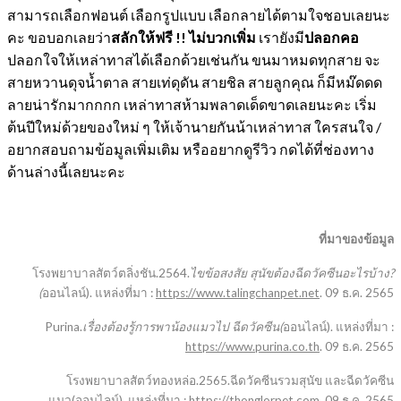
สามารถเลือกฟอนต์ เลือกรูปแบบ เลือกลายได้ตามใจชอบเลยนะ
คะ ขอบอกเลยว่า
สลักให้ฟรี !! ไม่บวกเพิ่ม
เรายังมี
ปลอกคอ
ปลอกใจให้เหล่าทาสได้เลือกด้วยเช่นกัน ขนมาหมดทุกสาย จะ
สายหวานดุจน้ำตาล สายเท่ดุดัน สายชิล สายลูกคุณ ก็มีหม๊ดดด
ลายน่ารักมากกกก เหล่าทาสห้ามพลาดเด็ดขาดเลยนะคะ เริ่ม
ต้นปีใหม่ด้วยของใหม่ ๆ ให้เจ้านายกันน้าเหล่าทาส ใครสนใจ /
อยากสอบถามข้อมูลเพิ่มเติม หรืออยากดูรีวิว กดได้ที่ช่องทาง
ด้านล่างนี้เลยนะคะ
ที่มาของข้อมูล
โรงพยาบาลสัตว์ตลิ่งชัน.2564.
ไขข้อสงสัย สุนัขต้องฉีดวัคซีนอะไรบ้าง?
(
ออนไลน์). แหล่งที่มา :
https://www.talingchanpet.net
. 09 ธ.ค. 2565
Purina.
เรื่องต้องรู้การพาน้องแมวไป​ ฉีดวัคซีน(
ออนไลน์). แหล่งที่มา :
https://www.purina.co.th
. 09 ธ.ค. 2565
โรงพยาบาลสัตว์ทองหล่อ.2565.ฉีดวัคซีนรวมสุนัข และฉีดวัคซีน
แมว(ออนไลน์). แหล่งที่มา :
https://thonglorpet.com
. 09 ธ.ค. 2565