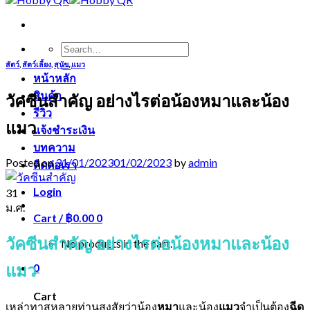
Search
for:
สัตว์
,
สัตว์เลี้ยง
,
สุนัข
,
แมว
หน้าหลัก
สินค้า
วัคซีนสำคัญ อย่างไรต่อน้องหมาและน้อง
รีวิว
แมว
แจ้งชำระเงิน
บทความ
Posted on
31/01/2023
01/02/2023
by
admin
ติดต่อเรา
Login
31
ม.ค.
Cart /
฿
0.00
0
วัคซีนสำคัญ อย่างไรต่อน้องหมาและน้อง
No products in the cart.
แมว
0
Cart
เหล่าทาสหลายท่านสงสัยว่าน้อง
หมา
และน้อง
แมว
จำเป็นต้อง
ฉีด