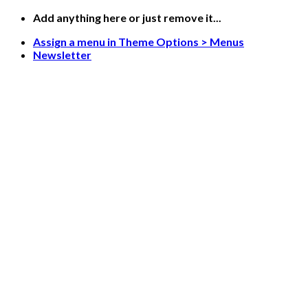
Skip
Add anything here or just remove it...
to
Assign a menu in Theme Options > Menus
content
Newsletter