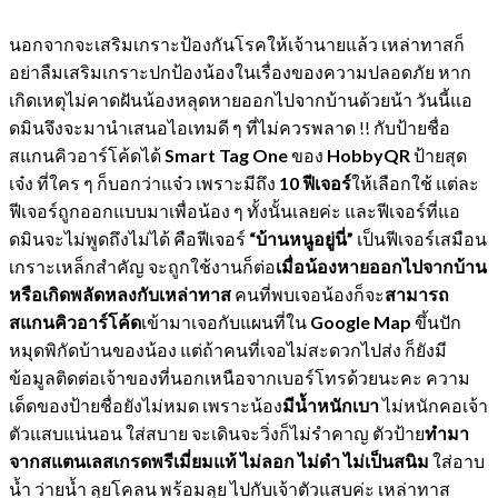
นอกจากจะเสริมเกราะป้องกันโรคให้เจ้านายแล้ว เหล่าทาสก็
อย่าลืมเสริมเกราะปกป้องน้องในเรื่องของความปลอดภัย หาก
เกิดเหตุไม่คาดฝันน้องหลุดหายออกไปจากบ้านด้วยน้า วันนี้แอ
ดมินจึงจะมานำเสนอไอเทมดี ๆ ที่ไม่ควรพลาด !! กับป้ายชื่อ
สแกนคิวอาร์โค้ดได้
Smart Tag One
ของ
HobbyQR
ป้ายสุด
เจ๋ง ที่ใคร ๆ ก็บอกว่าแจ๋ว เพราะมีถึง
10 ฟีเจอร์
ให้เลือกใช้ แต่ละ
ฟีเจอร์ถูกออกแบบมาเพื่อน้อง ๆ ทั้งนั้นเลยค่ะ และฟีเจอร์ที่แอ
ดมินจะไม่พูดถึงไม่ได้ คือฟีเจอร์
“บ้านหนูอยู่นี่”
เป็นฟีเจอร์เสมือน
เกราะเหล็กสำคัญ จะถูกใช้งานก็ต่อ
เมื่อน้องหายออกไปจากบ้าน
หรือเกิดพลัดหลงกับเหล่าทาส
คนที่พบเจอน้องก็จะ
สามารถ
สแกนคิวอาร์โค้ด
เข้ามาเจอกับแผนที่ใน
Google Map
ขึ้นปัก
หมุดพิกัดบ้านของน้อง แต่ถ้าคนที่เจอไม่สะดวกไปส่ง ก็ยังมี
ข้อมูลติดต่อเจ้าของที่นอกเหนือจากเบอร์โทรด้วยนะคะ ความ
เด็ดของป้ายชื่อยังไม่หมด เพราะน้อง
มีน้ำหนักเบา
ไม่หนักคอเจ้า
ตัวแสบแน่นอน ใส่สบาย จะเดินจะวิ่งก็ไม่รำคาญ ตัวป้าย
ทำมา
จากสแตนเลสเกรดพรีเมี่ยมแท้ ไม่ลอก ไม่ดำ ไม่เป็นสนิม
ใส่อาบ
น้ำ ว่ายน้ำ ลุยโคลน พร้อมลุย ไปกับเจ้าตัวแสบค่ะ เหล่าทาส