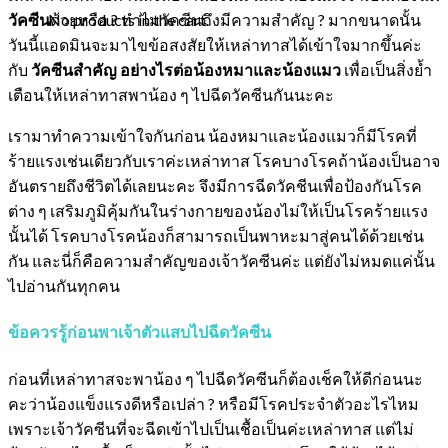
No products in the cart.
วัคซีน
ด้วยหรือ ? ทำไมวัคซีนถึงมีความสำคัญ ? มากขนาดนั้น
วันนี้แอดมินจะมาไขข้อสงสัยให้เหล่าทาสได้เข้าใจมากขึ้นค่ะ
กับ
วัคซีนสำคัญ อย่างไรต่อน้องหมาและน้องแมว
เพื่อเป็นสิ่งย้ำ
เตือนให้เหล่าทาสพาน้อง ๆ ไปฉีดวัคซีนกันนะคะ
เรามาทำความเข้าใจกันก่อน น้องหมาและน้องแมวก็มีโรคที่
ร้ายแรงเช่นเดียวกับเราค่ะเหล่าทาส โรคบางโรคถ้าน้องเป็นอาจ
อันตรายถึงชีวิตได้เลยนะคะ จึงมีการฉีดวัคชีนเพื่อป้องกันโรค
ต่าง ๆ เสริมภูมิคุ้มกันในร่างกายของน้องไม่ให้เป็นโรคร้ายแรง
นั้นได้ โรคบางโรคน้องก็สามารถเป็นพาหะมาสู่คนได้ด้วยเช่น
กัน และนี่ก็คือความสำคัญของเจ้าวัคซีนค่ะ แต่ยังไม่หมดแค่นั้น
ไปอ่านกันทุกคน
ข้อควรรู้ก่อนพาเจ้าตัวแสบไปฉีดวัคซีน
ก่อนที่เหล่าทาสจะพาน้อง ๆ ไปฉีดวัคซีนก็ต้องเช็คให้ดีก่อนนะ
คะว่าน้องแข็งแรงดีหรือเปล่า ? หรือมีโรคประจำตัวอะไรไหม
เพราะเจ้าวัคซีนที่จะฉีดเข้าไปเป็นเชื้อเป็นค่ะเหล่าทาส แต่ไม่