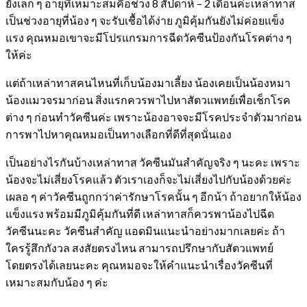
ยังเล็ก ๆ อายุที่เหมาะสมคือช่วง 8 สัปดาห์ – 2 เดือนค่ะเหล่าทาส
เป็นช่วงอายุที่น้อง ๆ จะรับเชื้อได้ง่าย ภูมิคุ้มกันยังไม่ค่อยแข็ง
แรง คุณหมอเขาจะมีโปรแกรมการฉีดวัคซีนป้องกันโรคต่าง ๆ
ให้ค่ะ
แต่ถ้าเหล่าทาสคนไหนที่เก็บน้องมาเลี้ยง น้องเคยเป็นน้องหมา
น้องแมวจรมาก่อน สิ่งแรกควรพาไปหาสัตวแพทย์เพื่อเช็กโรค
ต่าง ๆ ก่อนทำวัคซีนค่ะ เพราะน้องอาจจะมีโรคประจำตัวมาก่อน
การพาไปหาคุณหมอเป็นทางเลือกที่ดีที่สุดนั่นเอง
เป็นอย่างไรกันบ้างเหล่าทาส วัคซีนมันสำคัญจริง ๆ นะคะ เพราะ
น้องจะไม่เสี่ยงโรคแล้ว ตัวเราเองก็จะไม่เสี่ยงไปกับน้องด้วยค่ะ
เผลอ ๆ ค่าวัคซีนถูกกว่าค่ารักษาโรคนั้น ๆ อีกน้า ถ้าอยากให้น้อง
แข็งแรง พร้อมมีภูมิคุ้มกันที่ดี เหล่าทาสก็ควรพาน้องไปฉีด
วัคซีนนะคะ วัคซีนสำคัญ แอดมินแนะนำอย่างมากเลยค่ะ ถ้า
ใครรู้สึกกังวล สงสัยตรงไหน สามารถปรึกษากับสัตวแพทย์
โดยตรงได้เลยนะคะ คุณหมอจะให้คำแนะนำเรื่องวัคซีนที่
เหมาะสมกับน้อง ๆ ค่ะ