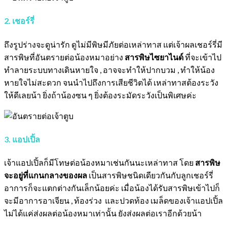
2. เชอร์รี่
ถึงรูปร่างจะดูน่ารัก ดูไม่มีพิษมีภัยต่อเหล่าทาส แต่เจ้าผลเชอร์รี่มี
สารพิษที่อันตรายต่อน้องหมาอย่าง
สารพิษไซยาไนด์
ที่จะเข้าไป
ทำลายระบบทางเดินหายใจ , อาจจะทำให้ปากบวม , ทำให้น้อง
หายใจไม่สะดวก จนนำไปถึงการเสียชีวิตได้ เหล่าทาสต้องระวัง
ให้ดีเลยน้า ยิ่งถ้าน้องซน ๆ ยิ่งต้องระมัดระวังเป็นพิเศษค่ะ
3. แอปเปิ้ล
เจ้าแอปเปิ้ลก็มีโทษต่อน้องหมาเช่นกันนะเหล่าทาส โดย
สารพิษ
จะอยู่ที่แกนกลางของผล
เป็นสารพิษชนิดเดียวกันกับลูกเชอร์รี่
อาการก็จะแตกต่างกันเล็กน้อยค่ะ เมื่อน้องได้รับสารพิษเข้าไปก็
จะมีอาการอาเจียน , ท้องร่วง และปวดท้อง เมล็ดของเจ้าแอปเปิ้ล
ไม่ได้แค่ส่งผลต่อน้องหมาเท่านั้น ยังส่งผลต่อเราอีกด้วยน้า