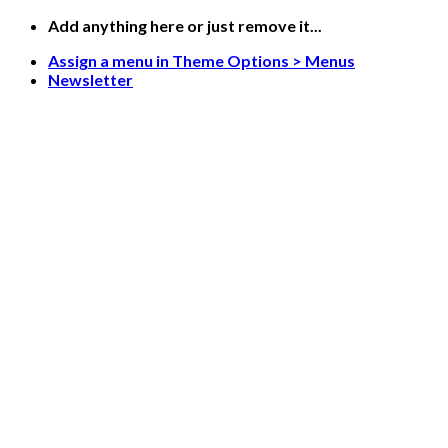
Skip
Add anything here or just remove it...
to
Assign a menu in Theme Options > Menus
content
Newsletter