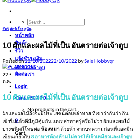
Search
for:
สัตว์
,
สัตว์เลี้ยง
,
สุนัข
หน้าหลัก
สินค้า
10 ผักและผลไม้ที่เป็น อันตรายต่อเจ้าตูบ
รีวิว
แจ้งชำระเงิน
Posted on
22/10/2022
22/10/2022
by
Sale Hobbyqr
บทความ
ติดต่อเรา
22
ต.ค.
Login
10 ผักและผลไม้ที่เป็น อันตรายต่อเจ้าตูบ
Cart /
฿
0.00
0
No products in the cart.
ผักและผลไม้ถึงจะมีประโยชน์ต่อเหล่าทาส ที่เขาว่ากันว่า กิน
0
เข้าไปแล้วดีมีภูมิคุ้มกัน แต่เหล่าทาสรู้หรือไม่ว่า ผักและผลไม้
บางชนิดมีโทษต่อ
น้อง
หมา
ด้วยน้า จากบทความก่อนที่แอดมิน
Cart
เขียนเกี่ยวกับ
8 อาหารต้องห้ามไม่ควรให้เจ้าเหมียวและเจ้าตูบ