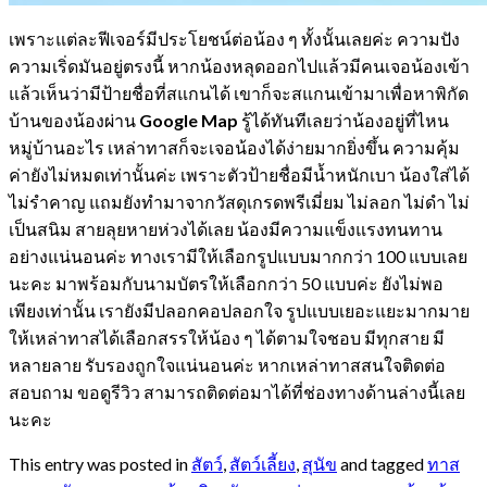
เพราะแต่ละฟีเจอร์มีประโยชน์ต่อน้อง ๆ ทั้งนั้นเลยค่ะ ความปัง
ความเริ่ดมันอยู่ตรงนี้ หากน้องหลุดออกไปแล้วมีคนเจอน้องเข้า
แล้วเห็นว่ามีป้ายชื่อที่สแกนได้ เขาก็จะสแกนเข้ามาเพื่อหาพิกัด
บ้านของน้องผ่าน
Google Map
รู้ได้ทันทีเลยว่าน้องอยู่ที่ไหน
หมู่บ้านอะไร เหล่าทาสก็จะเจอน้องได้ง่ายมากยิ่งขึ้น ความคุ้ม
ค่ายังไม่หมดเท่านั้นค่ะ เพราะตัวป้ายชื่อมีน้ำหนักเบา น้องใส่ได้
ไม่รำคาญ แถมยังทำมาจากวัสดุเกรดพรีเมี่ยม ไม่ลอก ไม่ดำ ไม่
เป็นสนิม สายลุยหายห่วงได้เลย น้องมีความแข็งแรงทนทาน
อย่างแน่นอนค่ะ ทางเรามีให้เลือกรูปแบบมากกว่า 100 แบบเลย
นะคะ มาพร้อมกับนามบัตรให้เลือกกว่า 50 แบบค่ะ ยังไม่พอ
เพียงเท่านั้น เรายังมีปลอกคอปลอกใจ รูปแบบเยอะแยะมากมาย
ให้เหล่าทาสได้เลือกสรรให้น้อง ๆ ได้ตามใจชอบ มีทุกสาย มี
หลายลาย รับรองถูกใจแน่นอนค่ะ หากเหล่าทาสสนใจติดต่อ
สอบถาม ขอดูรีวิว สามารถติดต่อมาได้ที่ช่องทางด้านล่างนี้เลย
นะคะ
This entry was posted in
สัตว์
,
สัตว์เลี้ยง
,
สุนัข
and tagged
ทาส