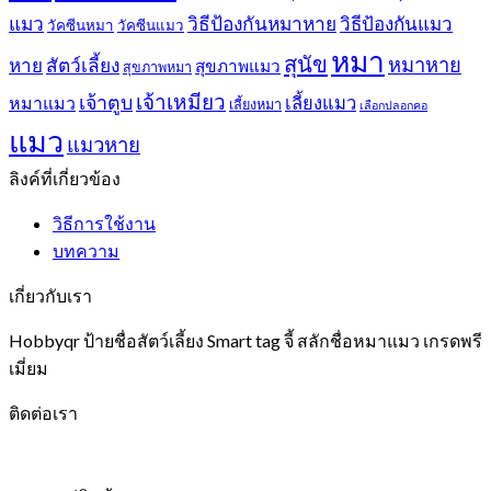
แมว
วิธีป้องกันหมาหาย
วิธีป้องกันแมว
วัคซีนหมา
วัคซีนแมว
หมา
สุนัข
หมาหาย
หาย
สัตว์เลี้ยง
สุขภาพแมว
สุขภาพหมา
เจ้าเหมียว
เจ้าตูบ
หมาแมว
เลี้ยงแมว
เลี้ยงหมา
เลือกปลอกคอ
แมว
แมวหาย
ลิงค์ที่เกี่ยวข้อง
วิธีการใช้งาน
บทความ
เกี่ยวกับเรา
Hobbyqr ป้ายชื่อสัตว์เลี้ยง Smart tag จี้ สลักชื่อหมาแมว เกรดพรี
เมี่ยม
ติดต่อเรา