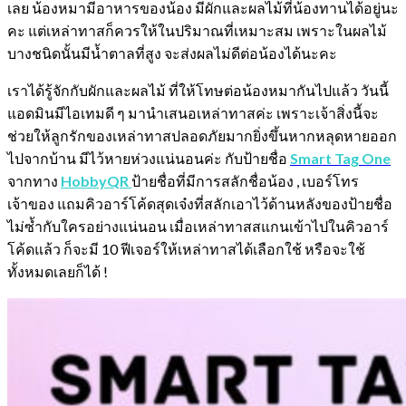
เลย น้องหมามีอาหารของน้อง มีผักและผลไม้ที่น้องทานได้อยู่นะ
คะ แต่เหล่าทาสก็ควรให้ในปริมาณที่เหมาะสม เพราะในผลไม้
บางชนิดนั้นมีน้ำตาลที่สูง จะส่งผลไม่ดีต่อน้องได้นะคะ
เราได้รู้จักกับผักและผลไม้ ที่ให้โทษต่อน้องหมากันไปแล้ว วันนี้
แอดมินมีไอเทมดี ๆ มานำเสนอเหล่าทาสค่ะ เพราะเจ้าสิ่งนี้จะ
ช่วยให้ลูกรักของเหล่าทาสปลอดภัยมากยิ่งขึ้นหากหลุดหายออก
ไปจากบ้าน มีไว้หายห่วงแน่นอนค่ะ กับป้ายชื่อ
Smart Tag One
จากทาง
HobbyQR
ป้ายชื่อที่มีการสลักชื่อน้อง , เบอร์โทร
เจ้าของ แถมคิวอาร์โค้ดสุดเจ๋งที่สลักเอาไว้ด้านหลังของป้ายชื่อ
ไม่ซ้ำกับใครอย่างแน่นอน เมื่อเหล่าทาสสแกนเข้าไปในคิวอาร์
โค้ดแล้ว ก็จะมี 10 ฟีเจอร์ให้เหล่าทาสได้เลือกใช้ หรือจะใช้
ทั้งหมดเลยก็ได้ !