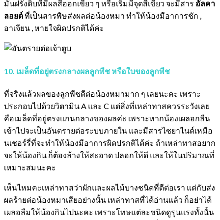
มันฝรั่งดิบที่มีผลสีออกเขียว ๆ หรือเริ่มมีจุดสีเขียว จะมีสาร
อัลคา
ลอยด์
ที่เป็นสารพิษส่งผลต่อน้องหมา ทำให้น้องมีอาการชัก ,
อาเจียน , หายใจผิดปรกติได้ค่ะ
10. เมล็ดที่อยู่ตรงกลางผลลูกพีช หรือใบของลูกพีช
ที่จริงแล้วผลของลูกพีชดีต่อน้องหมามาก ๆ เลยนะคะ เพราะ
ประกอบไปด้วยวิตามิน A และ C แต่สิ่งที่เหล่าทาสควรระวังเลย
คือเมล็ดที่อยู่ตรงแกนกลางของผลค่ะ เพราะหากน้องเผลอกลืน
เข้าไปจะเป็นอันตรายต่อระบบภายใน และมีสารไซยาไนด์เหมือ
นเชอร์รี่ที่จะทำให้น้องมีอาการผิดปรกติได้ค่ะ ถ้าเหล่าทาสอยาก
จะให้น้องกิน ก็ต้องล้างให้สะอาด ปลอกให้ดี และให้ในปริมาณที่
เหมาะสมนะคะ
เห็นไหมคะเหล่าทาสว่าผักและผลไม้บางชนิดที่ดีต่อเรา แต่กับส่ง
ผลร้ายต่อน้องหมาเสียอย่างนั้น เหล่าทาสที่ได้อ่านแล้ว ก็อย่าได้
เผลอลืมให้น้องกินไปนะคะ เพราะโทษแต่ละชนิดดูรุนแรงทั้งนั้น