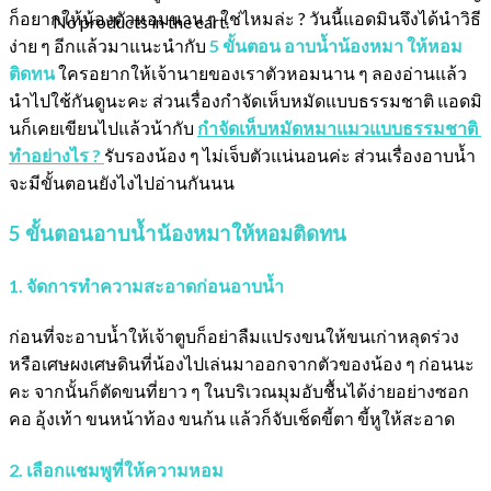
ก็อยากให้น้องตัวหอมนาน ๆ ใช่ไหมล่ะ ? วันนี้แอดมินจึงได้นำวิธี
No products in the cart.
ง่าย ๆ อีกแล้วมาแนะนำกับ
5 ขั้นตอน อาบน้ำน้องหมา ให้หอม
ติดทน
ใครอยากให้เจ้านายของเราตัวหอมนาน ๆ ลองอ่านแล้ว
นำไปใช้กันดูนะคะ ส่วนเรื่องกำจัดเห็บหมัดแบบธรรมชาติ แอดมิ
นก็เคยเขียนไปแล้วน้ากับ
กำจัดเห็บหมัดหมาแมวแบบธรรมชาติ
ทำอย่างไร ?
รับรองน้อง ๆ ไม่เจ็บตัวแน่นอนค่ะ ส่วนเรื่องอาบน้ำ
จะมีขั้นตอนยังไงไปอ่านกันนน
5 ขั้นตอนอาบน้ำน้องหมาให้หอมติดทน
1. จัดการทำความสะอาดก่อนอาบน้ำ
ก่อนที่จะอาบน้ำให้เจ้าตูบก็อย่าลืมแปรงขนให้ขนเก่าหลุดร่วง
หรือเศษผงเศษดินที่น้องไปเล่นมาออกจากตัวของน้อง ๆ ก่อนนะ
คะ จากนั้นก็ตัดขนที่ยาว ๆ ในบริเวณมุมอับชื้นได้ง่ายอย่างซอก
คอ อุ้งเท้า ขนหน้าท้อง ขนก้น แล้วก็จับเช็ดขี้ตา ขี้หูให้สะอาด
2. เลือกแชมพูที่ให้ความหอม