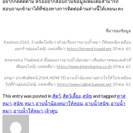
อยากกดติดตาม หรืออยากสอบถามข้อมูลเพิ่มเติมสามารถ
สอบถามเข้ามาได้ที่ช่องทางการติดต่อด้านล่างนี้ได้เลยนะคะ
ที่มาของข้อมูล
Kaohom.2563.
5 เคล็ดไม่ลับว่าด้วยเรื่องการอาบน้ำหมา ให้หอมฟุ้งเหมือน
ออกร้าน
(ออนไลน์). แหล่งที่มา:
https://intrend.trueid.net
20 พ.ย. 65
Intervetta Thailand.
6 ขั้นตอนการอาบน้ำน้องหมา เพื่อสุขภาพขนและผิวที่
ดี
(ออนไลน์). แหล่งที่มา:
https://www.interpharma.co.th
20 พ.ย. 65
อรญา ประพันธ์พจน์.2564.
HOW TO อาบน้ำน้องหมาอย่างไรให้โปรเหมือน
ไปที่ร้าน
(ออนไลน์). แหล่งที่มา:
https://www.talingchanpet.net
20 พ.ย. 65
This entry was posted in
สัตว์
,
สัตว์เลี้ยง
,
สุนัข
and tagged
ทาส
หมา
,
สุนัข
,
หมา
,
อาบน้ำน้องหมาให้หอม
,
อาบน้ำสุนัข
,
อาบน้ำ
หมา
,
อาบน้ำให้หมา
,
เจ้าตูบ
.