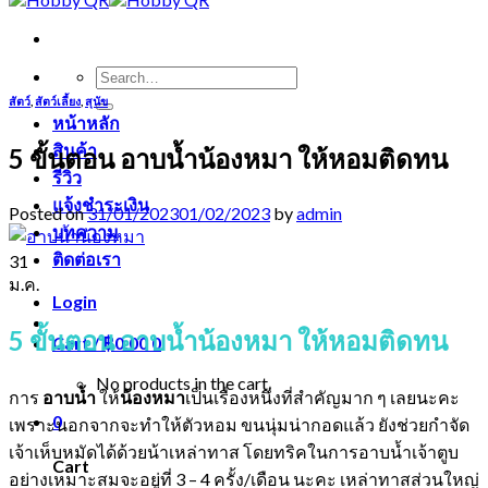
Search
for:
สัตว์
,
สัตว์เลี้ยง
,
สุนัข
หน้าหลัก
สินค้า
5 ขั้นตอน อาบน้ำน้องหมา ให้หอมติดทน
รีวิว
แจ้งชำระเงิน
Posted on
31/01/2023
01/02/2023
by
admin
บทความ
ติดต่อเรา
31
ม.ค.
Login
5 ขั้นตอน อาบน้ำน้องหมา ให้หอมติดทน
Cart /
฿
0.00
0
No products in the cart.
การ
อาบน้ำ
ให้
น้อง
หมา
เป็นเรื่องหนึ่งที่สำคัญมาก ๆ เลยนะคะ
0
เพราะนอกจากจะทำให้ตัวหอม ขนนุ่มน่ากอดแล้ว ยังช่วยกำจัด
เจ้าเห็บหมัดได้ด้วยน้าเหล่าทาส โดยทริคในการอาบน้ำเจ้าตูบ
Cart
อย่างเหมาะสมจะอยู่ที่ 3 – 4 ครั้ง/เดือน นะคะ เหล่าทาสส่วนใหญ่