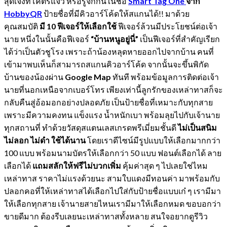
สุดเจ๋งที่โคตรแจ๋ว หรือรู้จักกันในชื่อ
Smart Tag One
จาก
HobbyQR
ป้ายชื่อที่มีคิวอาร์โค้ดให้สแกนได้!! มาด้วย
คุณสมบัติ
มี 10 ฟีเจอร์ให้เลือกใช้
ฟีเจอร์ล้วนมีประโยชน์ต่อเจ้า
นาย หนึ่งในนั้นคือฟีเจอร์
“บ้านหนูอยู่นี่”
เป็นฟีเจอร์ที่สำคัญเรียก
ได้ว่าเป็นตัวชูโรง เพราะถ้าน้องหลุดหายออกไปจากบ้าน คนที่
เข้ามาพบเห็นก็สามารถสแกนคิวอาร์โค้ด จากนั้นจะขึ้นพิกัด
บ้านของน้องผ่าน
Google Map
ทันที พร้อมข้อมูลการติดต่อเจ้า
นายที่นอกเหนือจากเบอร์โทร เพียงเท่านี้ลูกรักของเหล่าทาสก็จะ
กลับคืนสู่อ้อมอกอย่างปลอดภัย เป็นป้ายชื่อที่เหมาะกับทุกสาย
เพราะมีความคงทน แข็งแรง น้ำหนักเบา พร้อมลุยไปกับเจ้านาย
ทุกสถานที่ ทำด้วยวัสดุสแตนเลสเกรดพรีเมี่ยมชั้นดี
ไม่เป็นสนิม
ไม่ลอก ไม่ดำ ใช้ได้นาน
โดยเราดีไซน์มีรูปแบบให้เลือกมากกว่า
100 แบบ พร้อมนามบัตรให้เลือกกว่า 50 แบบ ฟอนต์เลือกได้ ลาย
เลือกได้
แถมสลักให้ฟรีไม่บวกเพิ่ม
คุ้มค่าสุด ๆ ไปเลยใช่ไหม
เหล่าทาส ราคาไม่แรงด้วยนะ สามใบแดงมีทอนค่า มาพร้อมกับ
ปลอกคอที่ให้เหล่าทาสได้เลือกไปใส่กับป้ายชื่อแบบเก๋ ๆ เรามีมา
ให้เลือกทุกสาย เจ้านายสายไหนเรามีมาให้เลือกหมด ขอบอกว่า
ขายดีมาก ต้องรีบเลยนะเหล่าทาสทั้งหลาย สนใจอยากดูรีวิว