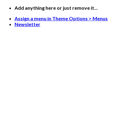
Skip
Add anything here or just remove it...
to
Assign a menu in Theme Options > Menus
content
Newsletter