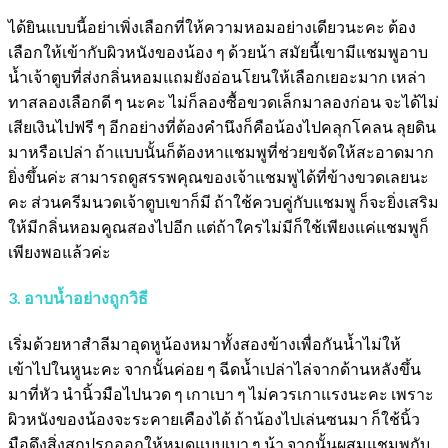
ได้ยินแบบนี้อย่าเพิ่งเลือกที่ให้ความหอมอย่างเดียวนะคะ ต้อง
เลือกให้เข้ากับผิวหนังของน้อง ๆ ด้วยน้า สมัยนี้เขามีแชมพูอาบ
น้ำเจ้าตูบที่ส่งกลิ่นหอมแถมยังอ่อนโยนให้เลือกเยอะมาก เหล่า
ทาสลองเลือกดี ๆ นะคะ ไม่ก็ลองซื้อขวดเล็กมาลองก่อน จะได้ไม่
เสียเงินไปฟรี ๆ อีกอย่างที่ต้องคำนึงก็คือน้องไปคลุกโคลน ลุยดิน
มาหรือเปล่า ถ้าแบบนั้นก็ต้องหาแชมพูที่ช่วยขจัดให้สะอาดมาก
ยิ่งขึ้นค่ะ สามารถดูสรรพคุณของเจ้าแชมพูได้ที่ข้างขวดเลยนะ
คะ ส่วนครีมนวดเจ้าตูบเขาก็มี ถ้าใช้ควบคู่กับแชมพู ก็จะยิ่งเสริม
ให้มีกลิ่นหอมคูณสองไปอีก แต่ถ้าใครไม่มีก็ใช้เพียงแค่แชมพูก็
เพียงพอแล้วค่ะ
3. อาบน้ำอย่างถูกวิธี
เริ่มด้วยหาสำลีมาอุดหูน้องหมาทั้งสองข้างเพื่อกันน้ำไม่ให้
เข้าไปในหูนะคะ จากนั้นค่อย ๆ ฉีดน้ำเปล่าไล่จากด้านหลังขึ้น
มาที่หัว นำนิ้วมือไปนวด ๆ เกาเบา ๆ ไม่ควรเกาแรงนะคะ เพราะ
ผิวหนังของน้องจะระคายเคืองได้ ถ้าน้องไปเล่นซนมา ก็ใช้นิ้ว
มือดึงสิ่งสกปรกออกให้หมดแบบเบา ๆ น้า จากนั้นผสมแชมพูกับ