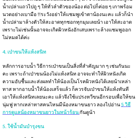
น้ำเปล่าแถวไปถู ๆ ให้ทั่วลำตัวของน้อง ต่อไปก็ค่อย ๆ เกาพร้อม
นวดอย่างเบามือ !!ระวังอย่าให้แชมพูเข้าตาน้องนะคะ แล้วก็นำ
น้ำเปล่ามาล้างตัวให้สะอาดทุกซอกทุกมุมเลยน้า เอาให้สะอาด
เพราะไม่เช่นนั้นอาจจะเกิดผิวหนังอักเสบเพราะล้างแชมพูออก
ไม่หมดได้ค่ะ
4. เป่าขนให้แห้งสนิท
หลักการอาบน้ำ วิธีการเป่าขนเป็นสิ่งที่สำคัญมาก ๆ เช่นกันนะ
คะ เพราะถ้าเป่าขนน้องไม่แห้งสนิท อาจจะทำให้ผิวหนังเกิด
ความอับชื้นและส่งผลทำให้น้องเป็นโรคผิวหนังได้เลยน้าเหล่า
ทาส หากอาบน้ำให้น้องเสร็จแล้ว ก็ควรจับเป่าขนให้แห้งทันที
เอาให้แห้งสนิทเลยนะคะ แล้วจึงใช้แปรงหวีขนอีกรอบเพื่อให้ขน
นุ่มฟู หากเหล่าทาสคนไหนมีน้องหมาขนยาว ลองไปอ่าน
5 วิธี
การดูแลน้องหมาขนยาวในหน้าร้อน
กันดูน้า
5. ใช้น้ำมันบำรุงขน