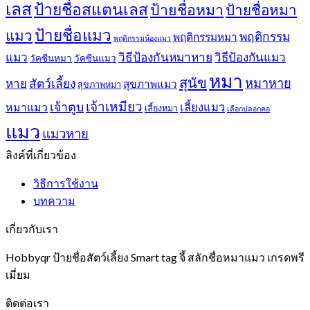
เลส
ป้ายชื่อสแตนเลส
ป้ายชื่อหมา
ป้ายชื่อหมา
ป้ายชื่อแมว
แมว
พฤติกรรม
พฤติกรรมหมา
พฤติกรรมน้องแมว
แมว
วิธีป้องกันหมาหาย
วิธีป้องกันแมว
วัคซีนหมา
วัคซีนแมว
หมา
สุนัข
หมาหาย
หาย
สัตว์เลี้ยง
สุขภาพแมว
สุขภาพหมา
เจ้าเหมียว
เจ้าตูบ
หมาแมว
เลี้ยงแมว
เลี้ยงหมา
เลือกปลอกคอ
แมว
แมวหาย
ลิงค์ที่เกี่ยวข้อง
วิธีการใช้งาน
บทความ
เกี่ยวกับเรา
Hobbyqr ป้ายชื่อสัตว์เลี้ยง Smart tag จี้ สลักชื่อหมาแมว เกรดพรี
เมี่ยม
ติดต่อเรา