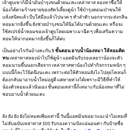
เจ้าตูบเขาก็มีน้ำมันบำรุงขนด้วยนะคะเหล่าทาส ลองหาซื้อให้
น้องได้ตามร้านขายของสัตว์เลี้ยงดูน้า ใช้บำรุงตอนเป่าขนให้
แห้งสนิทแล้ว บีบใส่มือแล้วไปนวด ๆ ทั่วลำตัว นอกจากจะส่งกลิ่น
หอมมากยิ่งขึ้น ยังช่วยบำรุงขนให้นิ่มได้นานด้วยนะคะ หรือจะ
ใช้สเปรย์น้ำหอมของเจ้าตูบโดยเฉพาะมาฉีด ๆ เพื่อเสริมความ
หอมให้น่ากอดมากยิ่งขึ้นก็ได้ค่ะ
เป็นอย่างไรกันบ้างคะกับ
5 ขั้นตอน อาบน้ำน้องหมา ให้หอมติด
ทน
เหล่าทาสลองนำไปใช้ดูน้า แอดมินรับรองเลยว่าน้องจะตัว
หอมนานขึ้นนอกเสียจาก เหล่าทาสพาน้องไปทำกิจกรรมหนัก ๆ
แบบนี้ก็ละไว้นิดนึงนะคะ เพราะต่อให้ตัวหอมยังไง ไปลุยโคลนก็
ต้องกลับมาอาบน้ำใหม่อยู่ดี แต่หายห่วงได้เพราะมีวิธีที่ทำให้
น้องตัวหอมแล้วนั่นเอง ขั้นตอนเหล่านี้ก็เหมาะกับน้องหมาที่ไม่
ชอบอาบน้ำด้วยนะคะ
ยัง ยัง ยัง ยังไม่หมดเพียงเท่านี้ วันนี้แอดมินขอมาแนะนำไอเทมที่
ไม่ลับฉบับเหล่าทาส 101 รับรองความปังแน่นอนค่า กับป้ายชื่อ