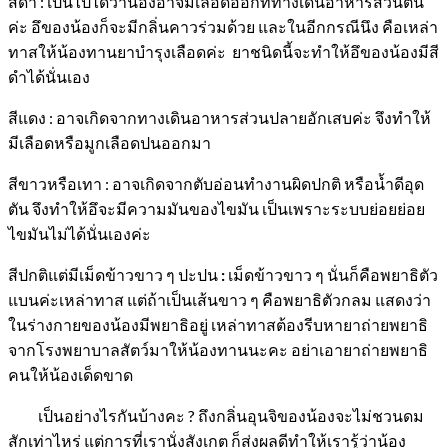
สีดำ
: เป็นไปได้ว่าน้องอาจมีเลือดออกที่ทางเดินอาหารส่วนต้น
ค่ะ อึของน้องก็จะมีกลิ่นคาวร่วมด้วย และในอีกกรณีนึง คือเหล่า
ทาสให้น้องทานยาบำรุงเลือดค่ะ ยาชนิดนี้จะทำให้อึของน้องมีสี
ดำได้นั่นเอง
สีแดง
: อาจเกิดจากทางเดินอาหารส่วนปลายอักเสบค่ะ จึงทำให้
มีเลือดหรือมูกเลือดปนออกมา
สีขาวหรือเทา
: อาจเกิดจากตับอ่อนทำงานผิดปกติ หรือน้ำดีอุด
ตัน จึงทำให้อึจะมีความมันของไขมัน เป็นเพราะระบบย่อยย่อย
ไขมันไม่ได้นั่นเองค่ะ
สีปกติแต่มีเม็ดข้าวขาว ๆ ปะปน
:
เม็ดข้าวขาว ๆ นั่นก็คือพยาธิตัว
แบนค่ะเหล่าทาส แต่ถ้าเป็นเส้นขาว ๆ คือพยาธิตัวกลม แสดงว่า
ในร่างกายของน้องมีพยาธิอยู่ เหล่าทาสต้องรีบหายาถ่ายพยาธิ
จากโรงพยาบาลสัตว์มาให้น้องทานนะคะ อย่าเอายาถ่ายพยาธิ
คนให้น้องเด็ดขาด
เป็นอย่างไรกันบ้างคะ ? ถึงกลิ่นอุนจิของน้องจะไม่ชวนดม
สักเท่าไหร่ แต่การที่เรานั่งสังเกต ก็ส่งผลดีทำให้เรารู้ว่าน้อง