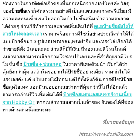
ช่องทางในการติดต่อเจ้าของที่นอกเหนือจากเบอร์โทรค่ะ วัสดุ
ของ
ป้ายชื่อ
เราก็คัดสรรมาอย่างดี เป็นสแตนเลสเกรดพรีเมี่ยม มี
ความคงทนแข็งแรง ไม่ลอก ไม่ดำ ไม่ขึ้นสนิม ทำความสะอาด
ได้ง่าย ๆ อ่านวิธีทำความสะอาดเพิ่มเติมได้ที่
ดูแลป้ายชื่อยังไงให้
สวยใหม่ตลอดเวลา
เรามาพร้อมการดีไซน์อย่างประณีตทำให้ได้
แบบป้ายชื่อมา 3 รูปแบบ ทรงกลม,ทรงฝาจีบ และทรงโล่ เรียกได้
ว่าขายดีทั้ง 3 เลยนะคะ ส่วนสีก็มีสีเงิน, สีทอง และสีโรสโกลด์
เหล่าทาสสามารถเลือกตามใจชอบได้เลย และที่สำคัญเรามีโปร
โมชั่น ซื้อ
ป้ายชื่อ + ปลอกคอ
ในราคาพิเศษด้วยน้า เรียกได้ว่า
คุ้มยิ่งกว่าคุ้ม แต่ถ้าใครอยากได้
ป้ายชื่อ
อย่างเดียว ราคาก็ไม่ได้
แรงเลยค่ะ แค่ 3 ใบแดงยังมีทอน แต่ได้ทั้งฟังก์ชัน การดีไซน์
ป้าย
ชื่อ
สุดไฮเทค แอดมินขอบอกเลยว่าหาที่คุ้มกว่านี้ไม่ได้อีกแล้ว
สามารถอ่านรีวิวเพิ่มเติมได้ที่
ป้ายชื่อสแตนเลสเลเซอร์งานเนี้ยบ
จาก Hobby Qr
หากเหล่าทาสอยากเป็นเจ้าของ จับจองได้ที่ช่อง
ทางด้านล่างนี้เลยนะคะ
ที่มาของข้อมูล
https://www.dogilike.com