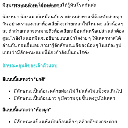
มีสุขภาพแบบไหน ให้เหล่าทาสได้รู้ทันโรคกันค่ะ
No products in the cart.
น้องหมา น้องแมวก็เหมือนกับเราค่ะเหล่าทาส ที่ต้องขับถ่ายทุก
วัน อย่างเราเองเวลาท้องเสียก็จะถ่ายเหลวใช่ไหมคะ แล้วน้อง ๆ
ละ ถ้าถ่ายเหลวจะหมายถึงท้องเสียเหมือนกันหรือเปล่า แล้วต้อง
ดูอะไรยังไง แอดมินจะอธิบายแบบเข้าใจง่าย ๆ ให้เหล่าทาสได้
อ่านกัน ก่อนอื่นเลยเรามารู้จักลักษณะอึของน้อง ๆ ในแต่ละรูป
แบบ ว่ามีลักษณะแบบนี้น้องกำลังเป็นอะไรค่ะ
ลักษณะอุนจิของเจ้าตัวแสบ
อึแบบนี้แสดงว่า “ปกติ”
มีลักษณะเป็นก้อน คล้ายท่อนไม้ ไม่แห้งไม่แข็งจนเกินไป
มีลักษณะเป็นก้อนยาว ๆ มีความชุ่มชื้น คงรูปไม่เหลว
อึแบบนี้แสดงว่า “ท้องผูก”
มีลักษณะแข็ง แห้ง เป็นก้อนเล็ก ๆ คล้ายอึของกระต่าย