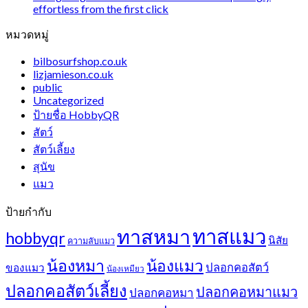
effortless from the first click
หมวดหมู่
bilbosurfshop.co.uk
lizjamieson.co.uk
public
Uncategorized
ป้ายชื่อ HobbyQR
สัตว์
สัตว์เลี้ยง
สุนัข
แมว
ป้ายกำกับ
ทาสแมว
ทาสหมา
hobbyqr
นิสัย
ความลับแมว
น้องหมา
น้องแมว
ปลอกคอสัตว์
ของแมว
น้องเหมียว
ปลอกคอสัตว์เลี้ยง
ปลอกคอหมาแมว
ปลอกคอหมา