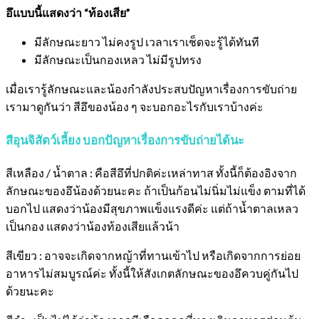
อึแบบนี้แสดงว่า “ท้องเสีย”
มีลักษณะยาว ไม่คงรูป เวลาเราเช็ดจะรู้ได้ทันที
มีลักษณะเป็นกองเหลว ไม่มีรูปทรง
เมื่อเรารู้ลักษณะและน้องกำลังประสบปัญหาเรื่องการขับถ่าย
เรามาดูกันว่า สีอึของน้อง ๆ จะบอกอะไรกับเราบ้างค่ะ
สีอุนจิสัตว์เลี้ยง บอกปัญหาเรื่องการขับถ่ายได้นะ
สีเหลือง / น้ำตาล
: คือสีอึที่ปกติค่ะเหล่าทาส ทั้งนี้ก็ต้องอิงจาก
ลักษณะของอึน้องด้วยนะคะ ถ้าเป็นก้อนไม่นิ่มไม่แข็ง ตามที่ได้
บอกไป แสดงว่าน้องมีสุขภาพแข็งแรงดีค่ะ แต่ถ้าน้ำตาลเหลว
เป็นกอง แสดงว่าน้องท้องเสียแล้วน้า
สีเขียว
: อาจจะเกิดจากหญ้าที่ทานเข้าไป หรือเกิดจากการย่อย
อาหารไม่สมบูรณ์ค่ะ ทั้งนี้ให้สังเกตลักษณะของอึควบคู่กันไป
ด้วยนะคะ