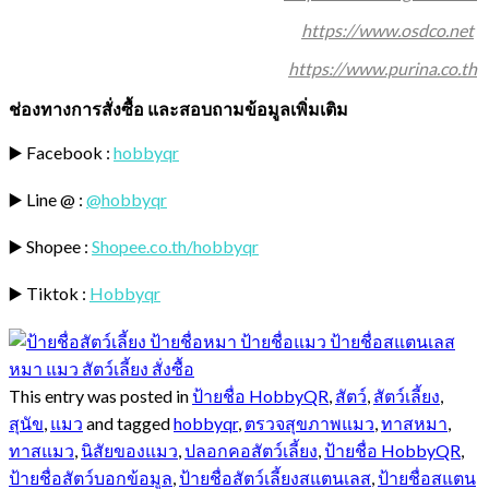
https://www.osdco.net
https://www.purina.co.th
ช่องทางการสั่งซื้อ และสอบถามข้อมูลเพิ่มเติม
▶️
Facebook :
hobbyqr
▶️
Line @ :
@hobbyqr
▶️
Shopee :
Shopee.co.th/hobbyqr
▶️
Tiktok :
Hobbyqr
This entry was posted in
ป้ายชื่อ HobbyQR
,
สัตว์
,
สัตว์เลี้ยง
,
สุนัข
,
แมว
and tagged
hobbyqr
,
ตรวจสุขภาพแมว
,
ทาสหมา
,
ทาสแมว
,
นิสัยของแมว
,
ปลอกคอสัตว์เลี้ยง
,
ป้ายชื่อ HobbyQR
,
ป้ายชื่อสัตว์บอกข้อมูล
,
ป้ายชื่อสัตว์เลี้ยงสแตนเลส
,
ป้ายชื่อสแตน