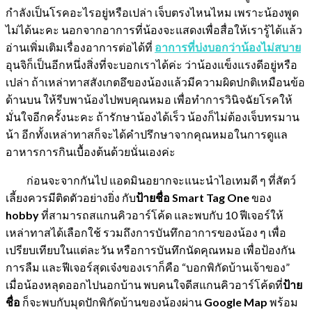
กำลังเป็นโรคอะไรอยู่หรือเปล่า เจ็บตรงไหนไหม เพราะน้องพูด
ไม่ได้นะคะ นอกจากอาการที่น้องจะแสดงเพื่อสื่อให้เรารู้ได้แล้ว
อ่านเพิ่มเติมเรื่องอาการต่อได้ที่
อาการที่บ่งบอกว่าน้องไม่สบาย
อุนจิก็เป็นอีกหนึ่งสิ่งที่จะบอกเราได้ค่ะ ว่าน้องแข็งแรงดีอยู่หรือ
เปล่า ถ้าเหล่าทาสสังเกตอึของน้องแล้วมีความผิดปกติเหมือนข้อ
ด้านบน ให้รีบพาน้องไปพบคุณหมอ เพื่อทำการวินิจฉัยโรคให้
มั่นใจอีกครั้งนะคะ ถ้ารักษาน้องได้เร็ว น้องก็ไม่ต้องเจ็บทรมาน
น้า อีกทั้งเหล่าทาสก็จะได้คำปรึกษาจากคุณหมอในการดูแล
อาหารการกินเบื้องต้นด้วยนั่นเองค่ะ
ก่อนจะจากกันไป แอดมินอยากจะแนะนำไอเทมดี ๆ ที่สัตว์
เลี้ยงควรมีติดตัวอย่างยิ่ง กับ
ป้ายชื่อ Smart Tag One
ของ
hobby
ที่สามารถสแกนคิวอาร์โค้ด และพบกับ 10 ฟีเจอร์ให้
เหล่าทาสได้เลือกใช้ รวมถึงการบันทึกอาการของน้อง ๆ เพื่อ
เปรียบเทียบในแต่ละวัน หรือการบันทึกนัดคุณหมอ เพื่อป้องกัน
การลืม และฟีเจอร์สุดเจ๋งของเราก็คือ “บอกพิกัดบ้านเจ้าของ”
เมื่อน้องหลุดออกไปนอกบ้าน พบคนใจดีสแกนคิวอาร์โค้ดที่
ป้าย
ชื่อ
ก็จะพบกับมุดปักพิกัดบ้านของน้องผ่าน
Google Map
พร้อม