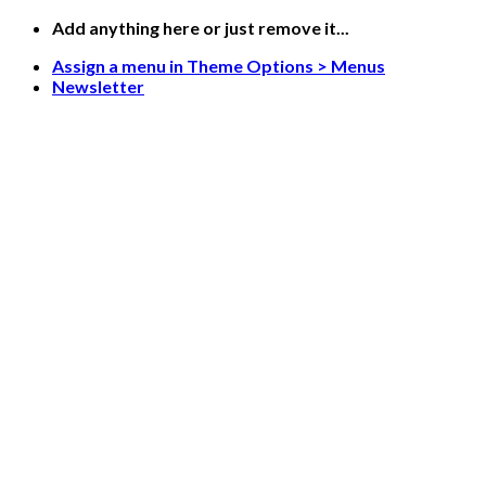
Skip
Add anything here or just remove it...
to
Assign a menu in Theme Options > Menus
content
Newsletter