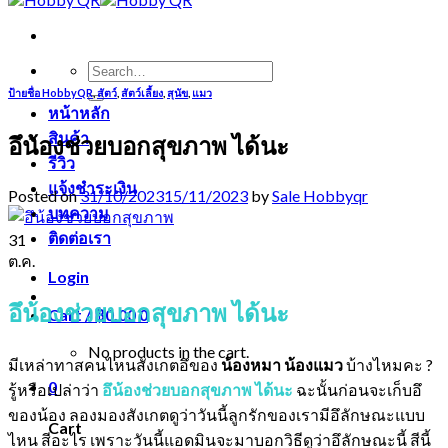
Search
for:
ป้ายชื่อ HobbyQR
,
สัตว์
,
สัตว์เลี้ยง
,
สุนัข
,
แมว
หน้าหลัก
สินค้า
อึน้องช่วยบอกสุขภาพ ได้นะ
รีวิว
แจ้งชำระเงิน
Posted on
31/10/2023
15/11/2023
by
Sale Hobbyqr
บทความ
ติดต่อเรา
31
ต.ค.
Login
อึน้องช่วยบอกสุขภาพ ได้นะ
Cart /
฿
0.00
0
No products in the cart.
มีเหล่าทาสคนไหนสังเกตอึของ
น้อง
หมา น้องแมว
บ้างไหมคะ ?
0
รู้หรือเปล่าว่า
อึน้องช่วยบอกสุขภาพ ได้นะ
ฉะนั้นก่อนจะเก็บอึ
ของน้อง ลองมองสังเกตดูว่าวันนี้ลูกรักของเรามีอึลักษณะแบบ
Cart
ไหน สีอะไร เพราะวันนี้แอดมินจะมาบอกวิธีดูว่าอึลักษณะนี้ สีนี้