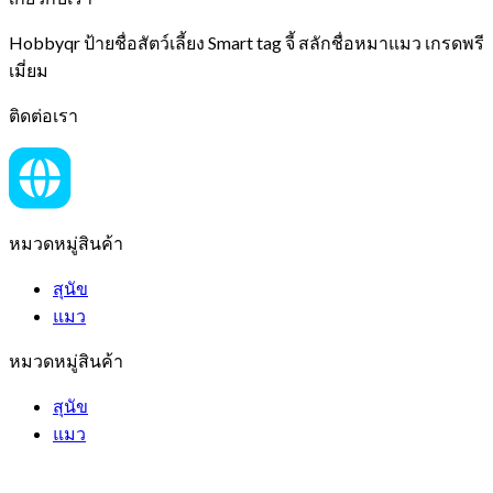
Hobbyqr ป้ายชื่อสัตว์เลี้ยง Smart tag จี้ สลักชื่อหมาแมว เกรดพรี
เมี่ยม
ติดต่อเรา
หมวดหมู่สินค้า
สุนัข
แมว
หมวดหมู่สินค้า
สุนัข
แมว