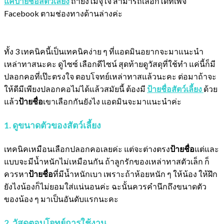
แค่ป้ายชื่อสัตว์เลี้ยง
ถ้ายังไม่จุใจ สามารถเลือกได้ที่เพจ
Facebook ตามช่องทางด้านล่างค่ะ
ทั้ง 3 เทคนิคนี้เป็นเทคนิคง่าย ๆ ที่แอดมินอยากจะมาแนะนำ
เหล่าทาสนะคะ ดูไซซ์ เลือกดีไซน์ สุดท้ายดูวัสดุที่ใช้ทำ แค่นี้ก็มี
ปลอกคอที่เป๊ะตรงใจ ตอบโจทย์เหล่าทาสแล้วนะคะ ต่อมาถ้าจะ
ให้ดีมีเพียงปลอกคอไม่ได้แล้วสมัยนี้ ต้องมี
ป้ายชื่อสัตว์เลี้ยง
ด้วย
แล้ว
ป้ายชื่อ
เขาเลือกกันยังไง แอดมินจะมาแนะนำค่ะ
1. ดูขนาดตัวของสัตว์เลี้ยง
เทคนิคเหมือนเลือกปลอกคอเลยค่ะ แต่จะต่างตรง
ป้ายชื่อ
แต่และ
แบบจะมีน้ำหนักไม่เหมือนกัน ถ้าลูกรักของเหล่าทาสตัวเล็ก ก็
ควรหา
ป้ายชื่อ
ที่มีน้ำหนักเบา เพราะถ้าห้อยหนัก ๆ ให้น้อง ให้ฝึก
ยังไงน้องก็ไม่ยอมใส่แน่นอนค่ะ ฉะนั้นควรคำนึกถึงขนาดตัว
ขอ
งน้อง ๆ มาเป็นอันดับแรกนะคะ
2. วัสดุตอบโจทย์การใช้งาน