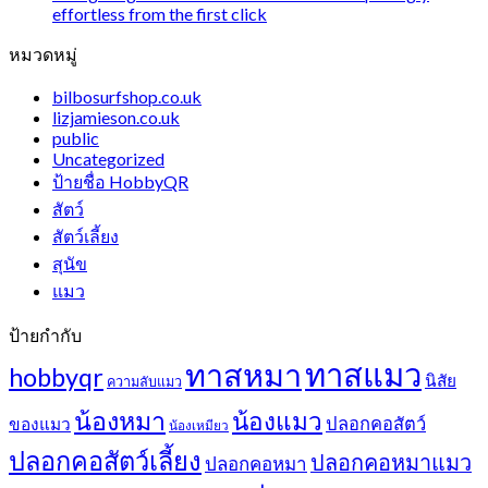
effortless from the first click
หมวดหมู่
bilbosurfshop.co.uk
lizjamieson.co.uk
public
Uncategorized
ป้ายชื่อ HobbyQR
สัตว์
สัตว์เลี้ยง
สุนัข
แมว
ป้ายกำกับ
ทาสแมว
ทาสหมา
hobbyqr
นิสัย
ความลับแมว
น้องหมา
น้องแมว
ปลอกคอสัตว์
ของแมว
น้องเหมียว
ปลอกคอสัตว์เลี้ยง
ปลอกคอหมาแมว
ปลอกคอหมา