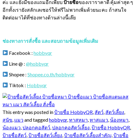
ค่ะ และยังมีของแถมอีกเพียบ
ป้ายชื่อ
ของเราราคาดี คุ้มค่าสุด ๆ
อีกทั้งเรายังสลักเลเซอร์ให้ฟรีไม่พวกเพิ่มด้วยนะคะ ถ้าสนใจ
ติดต่อมาได้ที่ช่องทางด้านล่างนี้เล๊ย
ช่องทางการสั่งซื้อ และสอบถามข้อมูลเพิ่มเติม
Facebook :
hobbyqr
Line @ :
@hobbyqr
Shopee :
Shopee.co.th/hobbyqr
Tiktok :
Hobbyqr
This entry was posted in
ป้ายชื่อ HobbyQR
,
สัตว์
,
สัตว์เลี้ยง
,
สุนัข
,
แมว
and tagged
hobbyqr
,
ทาสหมา
,
ทาสแมว
,
น้องหมา
,
น้องแมว
,
ปลอกคอสัตว์
,
ปลอกคอสัตว์เลี้ยง
,
ป้ายชื่อ HobbyQR
,
ป้ายชื่อสัตว์
,
ป้ายชื่อสัตว์เลี้ยง
,
ป้ายชื่อสัตว์เลี้ยงสำคัญ
,
ป้ายชื่อ