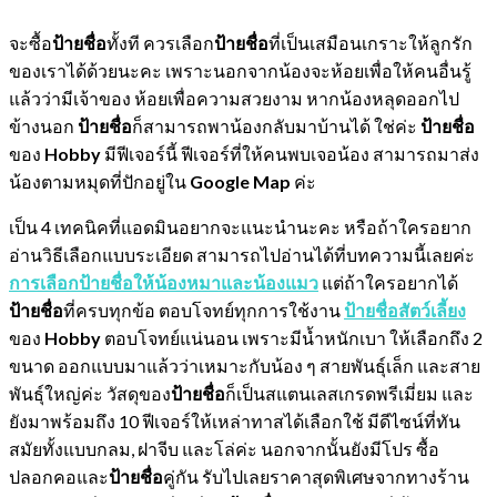
จะซื้อ
ป้ายชื่อ
ทั้งที ควรเลือก
ป้ายชื่อ
ที่เป็นเสมือนเกราะให้ลูกรัก
ของเราได้ด้วยนะคะ เพราะนอกจากน้องจะห้อยเพื่อให้คนอื่นรู้
แล้วว่ามีเจ้าของ ห้อยเพื่อความสวยงาม หากน้องหลุดออกไป
ข้างนอก
ป้ายชื่อ
ก็สามารถพาน้องกลับมาบ้านได้ ใช่ค่ะ
ป้ายชื่อ
ของ
Hobby
มีฟีเจอร์นี้ ฟีเจอร์ที่ให้คนพบเจอน้อง สามารถมาส่ง
น้องตามหมุดที่ปักอยู่ใน
Google Map
ค่ะ
เป็น 4 เทคนิคที่แอดมินอยากจะแนะนำนะคะ หรือถ้าใครอยาก
อ่านวิธีเลือกแบบระเอียด สามารถไปอ่านได้ที่บทความนี้เลยค่ะ
การเลือกป้ายชื่อให้น้องหมาและน้องแมว
แต่ถ้าใครอยากได้
ป้ายชื่อ
ที่ครบทุกข้อ ตอบโจทย์ทุกการใช้งาน
ป้ายชื่อสัตว์เลี้ยง
ของ
Hobby
ตอบโจทย์แน่นอน เพราะมีน้ำหนักเบา ให้เลือกถึง 2
ขนาด ออกแบบมาแล้วว่าเหมาะกับน้อง ๆ สายพันธุ์เล็ก และสาย
พันธุ์ใหญ่ค่ะ วัสดุของ
ป้ายชื่อ
ก็เป็นสแตนเลสเกรดพรีเมี่ยม และ
ยังมาพร้อมถึง 10 ฟีเจอร์ให้เหล่าทาสได้เลือกใช้ มีดีไซน์ที่ทัน
สมัยทั้งแบบกลม, ฝาจีบ และโล่ค่ะ นอกจากนั้นยังมีโปร ซื้อ
ปลอกคอและ
ป้ายชื่อ
คู่กัน รับไปเลยราคาสุดพิเศษจากทางร้าน