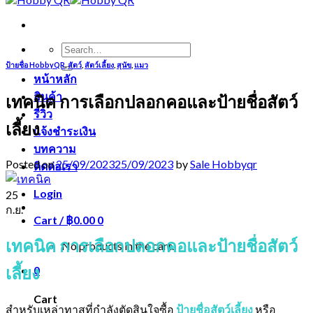
Search
for:
ป้ายชื่อ HobbyQR
,
สัตว์
,
สัตว์เลี้ยง
,
สุนัข
,
แมว
หน้าหลัก
สินค้า
เทคนิค การเลือกปลอกคอและป้ายชื่อสัตว์
รีวิว
เลี้ยง
แจ้งชำระเงิน
บทความ
Posted on
25/09/2023
25/09/2023
by
Sale Hobbyqr
ติดต่อเรา
Login
25
ก.ย.
Cart /
฿
0.00
0
เทคนิค การเลือกปลอกคอและป้ายชื่อสัตว์
No products in the cart.
เลี้ยง
0
Cart
สำหรับเหล่าทาสที่กำลังตัดสินใจซื้อ
ป้ายชื่อสัตว์เลี้ยง
หรือ