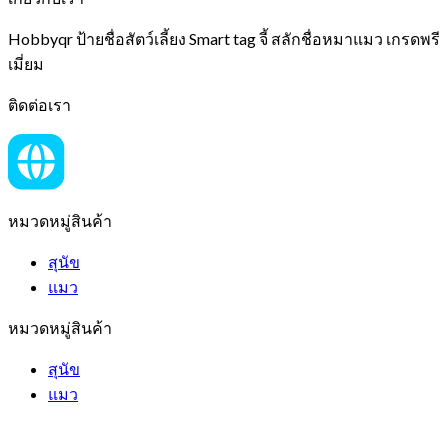
Hobbyqr ป้ายชื่อสัตว์เลี้ยง Smart tag จี้ สลักชื่อหมาแมว เกรดพรี
เมี่ยม
ติดต่อเรา
หมวดหมู่สินค้า
สุนัข
แมว
หมวดหมู่สินค้า
สุนัข
แมว