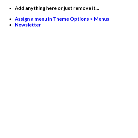
Skip
Add anything here or just remove it...
to
Assign a menu in Theme Options > Menus
content
Newsletter