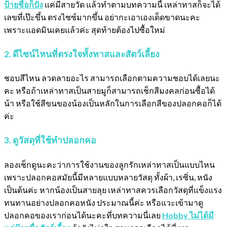
ป้ายชื่อก็ปัง
แค่มีสายวัด แล้วทำตามบทความนี้ เหล่าทาสก็จะได้
เลขที่เป๊ะขึ้น ตรงไซซ์มากขึ้น อย่ากะเอาเองเด็ดขาดนะคะ
เพราะแอดมินเคยแล้วค่ะ สุดท้ายต้องไปซื้อใหม่
2. ดีไซน์ไหนที่ตรงใจทั้งทาสและสัตว์เลี้ยง
ชอบสีไหน ลวดลายอะไร สามารถเลือกตามความชอบได้เลยนะ
คะ หรือถ้าเหล่าทาสเป็นสายมูก็สามารถเช็กสีมงคลก่อนซื้อได้
น้า หรือใช้สีขนของน้องเป็นหลักในการเลือกสีของปลอกคอก็ได้
ค่ะ
3. ดูวัสดุที่ใช้ทำปลอกคอ
ลองเช็กดูนะคะว่าการใช้งานของลูกรักเหล่าทาสเป็นแบบไหน
เพราะปลอกคอสมัยนี้มีหลายแบบหลายวัสดุ ทั้งผ้า, เรซิ่น, หนัง
เป็นต้นค่ะ หากน้องเป็นสายลุย เหล่าทาสควรเลือกวัสดุที่แข็งแรง
ทนทานอย่างปลอกคอหนัง ประมาณนี้ค่ะ หรือแวะเข้ามาดู
ปลอกคอของเราก่อนได้นะคะที่บทความนี่เลย
Hobby ไม่ได้มี