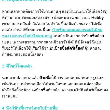
หากเหล่าทาสต้องการใช้งานนาน ๆ แอดมินแนะนำให้เลือกวัสดุ
ที่ทำมาจากสแตนเลสค่ะ เพราะน้องทนทาน อย่างของ
Hobby
เขาสามารถกันน้ำ ไม่ลอก ไม่ดำ ไม่ขึ้นสนิมด้วยนะคะ ไม่เชื่อ
ลองไปอ่านได้ที่บทความนี้เลย
ป้ายชื่อสแตนเลสเกรดพรีเมียม
ของ Hobby เริ่ดยังไงตามมาดู
แถมยังเป็นมากกว่า
ป้ายชื่อ
ด้วย
นะคะ เพราะเขาสามารถสแกนคิวอาร์โค้ดได้ มีฟีเจอร์ถึง 10
ฟีเจอร์ให้เลือกใช้ เรียกได้ว่าเป็น
ป้ายชื่อสัตว์เลี้ยง
ที่คุ้มค่าและ
กำลังมาแรงตอนนี้เลยค่ะ
3. ดีไซน์โดดเด่น
นอกจากปลอกคอแล้ว
ป้ายชื่อ
ก็มีการออกแบบมาหลายรูปแบบ
เช่นกันค่ะ เหล่าทาสเลือกได้ตามใจชอบเลยนะคะ แต่อย่าลืม
คำนึงถึงน้ำหนักของ
ป้ายชื่อ
ด้วยน้า เพราะคนใส่คือสัตว์เลี้ยงของ
เรานะคะ
4. ฟังก์ชันที่มาพร้อมกับป้ายชื่อ