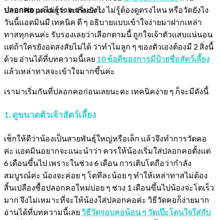
No products in the cart.
ปลอกคอ
แต่ไม่รู้ว่าจะเริ่มยังไง ไม่รู้ต้องดูตรงไหน หรือวัดยังไง
วันนี้แอดมินมี เทคนิค ดี ๆ อธิบายแบบเข้าใจง่ายมาฝากเหล่า
ทาสทุกคนค่ะ รับรองเลยว่าเลือกตามนี้ ถูกใจเจ้าตัวแสบแน่นอน
แต่ถ้าใครยังอดสงสัยไม่ได้ ว่าทำไมลูก ๆ ของตัวเองต้องมี 2 สิ่งนี้
ด้วย อ่านได้ที่บทความนี้เลย
10 ข้อดีของการมีป้ายชื่อสัตว์เลี้ยง
แล้วเหล่าทาสจะเข้าใจมากขึ้นค่ะ
เรามาเริ่มกันที่ปลอกคอก่อนเลยนะคะ เทคนิคง่าย ๆ ก็จะมีดังนี้
1. ดูขนาดตัวเจ้าสัตว์เลี้ยง
เช็กให้ดีว่าน้องเป็นสายพันธุ์ใหญ่หรือเล็ก แล้วจึงทำการวัดคอ
ค่ะ แอดมินอยากจะแนะนำว่า ควรให้น้องเริ่มใส่ปลอกคอตั้งแต่
6 เดือนขึ้นไป เพราะในช่วง 6 เดือน การเติบโตถือว่ากำลัง
สมบูรณ์ค่ะ น้องจะค่อย ๆ โตทีละน้อย ๆ ทำให้เหล่าทาสไม่ต้อง
สิ้นเปลืองซื้อปลอกคอใหม่บ่อย ๆ ช่วง 1 เดือนขึ้นไปน้องจะโตเร็ว
มาก จึงไม่เหมาะที่จะให้น้องใส่ปลอกคอค่ะ วิธีวัดคอก็ง่ายมาก
อ่านได้ที่บทความนี้เลย
วิธีวัดรอบคอน้อน ๆ วัดเป๊ะโดนใจใส่กับ