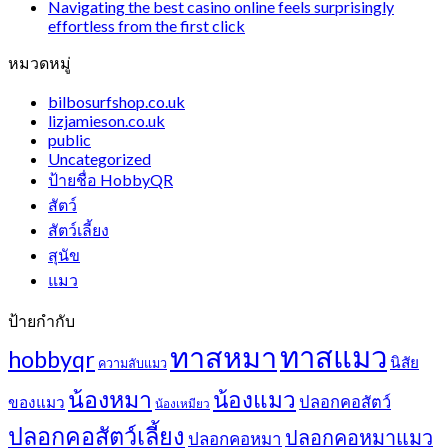
Navigating the best casino online feels surprisingly
effortless from the first click
หมวดหมู่
bilbosurfshop.co.uk
lizjamieson.co.uk
public
Uncategorized
ป้ายชื่อ HobbyQR
สัตว์
สัตว์เลี้ยง
สุนัข
แมว
ป้ายกำกับ
ทาสแมว
ทาสหมา
hobbyqr
นิสัย
ความลับแมว
น้องหมา
น้องแมว
ปลอกคอสัตว์
ของแมว
น้องเหมียว
ปลอกคอสัตว์เลี้ยง
ปลอกคอหมาแมว
ปลอกคอหมา