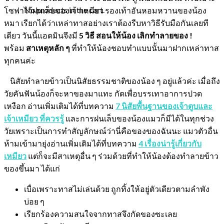
No products in the cart.
โซฟาไว้ฝนเล็บของเจ้าเหมียว รองเท้าอันหอมหวานของน้อง
หมา เรียกได้ว่าเหล่าทาสอย่างเราต้องรีบหาวิธีรับมือกันเลยที
เดียว วันนี้แอดมินจึงมี
5 วิธี สอนให้น้อง เลิกทำลายของ !
พร้อม
สาเหตุหลัก ๆ
ที่ทำให้น้องชอบทำแบบนั้นมาฝากเหล่าทาส
ทุกคนค่ะ
นิสัยทำลายข้าวเป็นนิสัยธรรมชาติของน้อง ๆ อยู่แล้วค่ะ เมื่อถึง
วัยคันฟันน้องก็จะหาของมาแทะ กัดเพื่อบรรเทาอาการปวด
เหงือก อ่านเพิ่มเติมได้ที่บทความ
7 นิสัยพื้นฐานของเจ้าตูบและ
เจ้าเหมียว ที่ควรรู้
และการฝนเล็บของน้องแมวก็มีได้ในทุกช่วง
วัยเพราะเป็นการทำสัญลักษณ์ว่านี่คือของของฉันนะ แมวตัวอื่น
ห้ามเข้ามายุ่งอ่านเพิ่มเติมได้ที่บทความ
4 เรื่องน่ารู้เกี่ยวกับ
เหมียว
แต่ก็จะมีสาเหตุอื่น ๆ ร่วมด้วยที่ทำให้น้องต้องทำลายข้าว
ของขึ้นมา ได้แก่
เบื่อเพราะทาสไม่เล่นด้วย ถูกทิ้งให้อยู่ตัวเดียวตามลำพัง
บ่อย ๆ
เรียกร้องความสนใจจากทาสจึงกัดของซะเลย