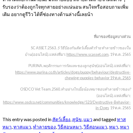
รับรองว่าต้องถูกใจทุกสายอย่างแน่นอน สนใจหรือสอบถามเพิ่ม
เติม อยากดูรีวิว ได้ที่ช่องทางด้านล่างนี้เลยน้า
ที่มาของข้อมูลบางส่วน
SC ASSET.2563.
5 วิธีป้องกันสัตว์เลี้ยงตัวร้าย ทำลายข้าวของใน
บ้าน
(ออนไลน์).แหล่งที่มา:
https://www.scasset.com
. 19 ต.ค. 2565
PURINA.
พฤติกรรมการกัดแทะของลูกสุนัข
(ออนไลน์).แหล่งที่มา:
https://www.purina.co.th/articles/dogs/puppy/behaviour/destructive-
chewing-puppies-behavior
19 ต.ค. 2565
OSDCO Vet Team.2560.
ทำอย่างไรเมื่อน้องหมาชอบทำลายข้าวของ?
(ออนไลน์).แหล่งที่มา:
https://www.osdco.net/communities/knowledge/523/Destructive-Behavior-
in-Dogs
19 ต.ค. 2565
This entry was posted in
สัตว์เลี้ยง
,
สุนัข
,
แมว
and tagged
ทาส
หมา
,
ทาสแมว
,
ทำลายของ
,
วิธีสอนหมา
,
วิธีสอนแมว
,
หมา
,
หมา