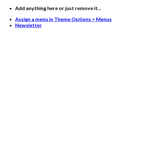
Skip
Add anything here or just remove it...
to
Assign a menu in Theme Options > Menus
content
Newsletter