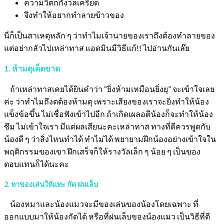
ความวิตกกังวลเครียด
จึงทำให้อยากทำลายข้าวของ
นี่ก็เป็นสาเหตุหลัก ๆ ว่าทำไมเจ้านายของเราถึงต้องทำลายของ
แต่อย่ากลัวไปเหล่าทาส แอดมินมีวิธีแก้!! ไปอ่านกันเล๊ย
1. ห้ามดุเด็ดขาด
ถ้าเหล่าทาสเคยได้ยินคำว่า “ยิ่งห้ามเหมือนยิ่งยุ” จะเข้าใจเลย
ค่ะ ว่าทำไมถึงตต้องห้ามดุ เพราะเสียงของเราจะยิ่งทำให้น้อง
แข็งข้อขึ้น ไม่เชื่อฟังเข้าไปอีก ถ้าเกิดเผลอตีน้องก็จะทำให้น้อง
ซึม ไม่เข้าใจเรา มีแต่ผลเสียนะคะเหล่าทาส ทางที่ดีควรพูดกับ
น้องดี ๆ ว่าสิ่งไหนทำได้ ทำไม่ได้ พยายามฝึกน้องอย่างเข้าใจใน
พฤติกรรมของเขา ฝึกเสร็จก็ให้รางวัลเล็ก ๆ น้อย ๆ เป็นของ
ตอบแทนก็ได้นะคะ
2. หาของเล่นให้แทะ กัด ฝนเล็บ
น้องหมาและน้องแมวจะมีของเล่นของน้องโดยเฉพาะ ที่
ออกแบบมาให้น้องกัดได้ หรือที่ฝนเล็บของน้องแมว เป็นวิธีที่ดี