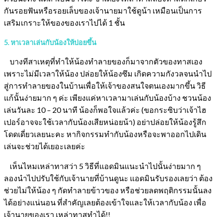
กันรอยฟันหรือรอยเล็บของเจ้านายมาใช้ดูน้า เหมือนเป็นการ
เสริมเกราะให้ของของเราไปได้ 1 ชั้น
5. หาเวลาเล่นกับน้องให้บ่อยขึ้น
บางทีสาเหตุที่ทำให้น้องทำลายของก็มาจากตัวของทาสเอง
เพราะไม่มีเวลาให้น้อง ปล่อยให้น้องซึม เกิดความกังวลจนนำไป
สู่การทำลายของในบ้านเพื่อให้เจ้าของสนใจตนเองมากขึ้น วิธี
แก้นั้นง่ายมาก ๆ ค่ะ เพียงแค่หาเวลามาเล่นกับน้องบ้าง ชวนน้อง
เล่นวันละ 10 – 20 นาที น้องก็พอใจแล้วค่ะ (ขอกระซิบว่าเจ้าไฮ
เปอร์อาจจะใช้เวลากับน้องเสียหน่อยน้า) อย่าปล่อยให้น้องรู้สึก
โดดเดี่ยวเลยนะคะ หากิจกรรมทำกับน้องหรือจะพาออกไปเดิน
เล่นจะช่วยได้เยอะเลยค่ะ
เห็นไหมเหล่าทาสว่า 5 วิธีที่แอดมินแนะนำไปนั้นง่ายมาก ๆ
ลองนำไปปรับใช้กับเจ้านายที่บ้านดูนะ แอดมินรับรองเลยว่า ต้อง
ช่วยไม่ให้น้อง ๆ กัดทำลายข้าวของ หรือช่วยลดพฤติกรรมนั้นลง
ได้อย่างแน่นอน ที่สำคัญเลยต้องเข้าใจและให้เวลากับน้อง เพื่อ
เจ้านายของเรา เหล่าทาสทำได้!!