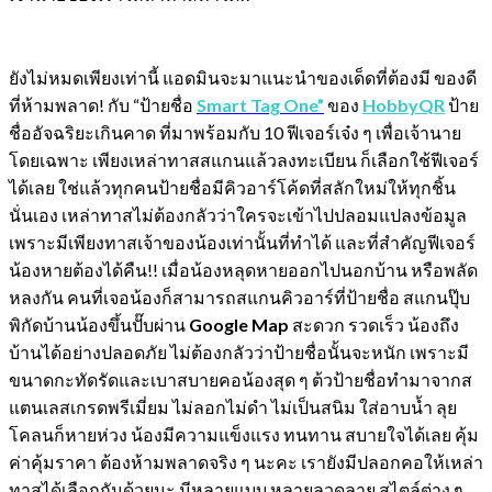
ยังไม่หมดเพียงเท่านี้ แอดมินจะมาแนะนำของเด็ดที่ต้องมี ของดี
ที่ห้ามพลาด! กับ “ป้ายชื่อ
Smart Tag One”
ของ
HobbyQR
ป้าย
ชื่ออัจฉริยะเกินคาด ที่มาพร้อมกับ 10 ฟีเจอร์เจ๋ง ๆ เพื่อเจ้านาย
โดยเฉพาะ เพียงเหล่าทาสสแกนแล้วลงทะเบียน ก็เลือกใช้ฟีเจอร์
ได้เลย ใช่แล้วทุกคนป้ายชื่อมีคิวอาร์โค้ดที่สลักใหม่ให้ทุกชิ้น
นั่นเอง เหล่าทาสไม่ต้องกลัวว่าใครจะเข้าไปปลอมแปลงข้อมูล
เพราะมีเพียงทาสเจ้าของน้องเท่านั้นที่ทำได้ และที่สำคัญฟีเจอร์
น้องหายต้องได้คืน!! เมื่อน้องหลุดหายออกไปนอกบ้าน หรือพลัด
หลงกัน คนที่เจอน้องก็สามารถสแกนคิวอาร์ที่ป้ายชื่อ สแกนปุ๊บ
พิกัดบ้านน้องขึ้นปั๊บผ่าน
Google Map
สะดวก รวดเร็ว น้องถึง
บ้านได้อย่างปลอดภัย ไม่ต้องกลัวว่าป้ายชื่อนั้นจะหนัก เพราะมี
ขนาดกะทัดรัดและเบาสบายคอน้องสุด ๆ ต้วป้ายชื่อทำมาจากส
แตนเลสเกรดพรีเมี่ยม ไม่ลอกไม่ดำ ไม่เป็นสนิม ใส่อาบน้ำ ลุย
โคลนก็หายห่วง น้องมีความแข็งแรง ทนทาน สบายใจได้เลย คุ้ม
ค่าคุ้มราคา ต้องห้ามพลาดจริง ๆ นะคะ เรายังมีปลอกคอให้เหล่า
ทาสได้เลือกกันด้วยนะ มีหลายแบบ หลายลวดลาย สไตล์ต่าง ๆ