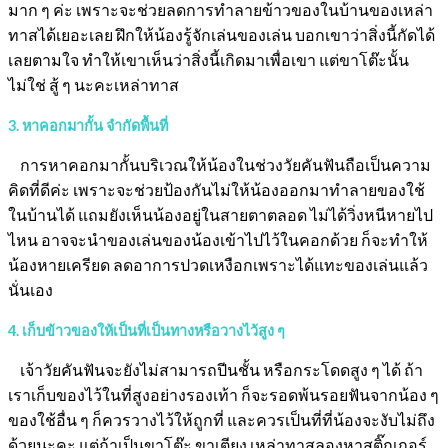
มาก ๆ ค่ะ เพราะจะช่วยลดการทำลายข้าวของในบ้านของเหล่า
ทาสได้เยอะเลย ฝึกให้น้องรู้จักเล่นของเล่น บอกเขาว่าสิ่งนี้กัดได้
เลยตามใจ ทำให้เขาเห็นว่าสิ่งนี้เกิดมาเพื่อเขา แต่ขาโต๊ะนั้น
ไม่ใช่ สู้ ๆ นะคะเหล่าทาส
3. หาคอกมากั้น จำกัดพื้นที่
การหาคอกมากั้นบริเวณให้น้องในช่วงวัยคันฟันถือเป็นความ
คิดที่ดีค่ะ เพราะจะช่วยป้องกันไม่ให้น้องออกมาทำลายของใช้
ในบ้านได้ แถมยังเห็นน้องอยู่ในสายตาตลอด ไม่ได้วิ่งหนีหายไป
ไหน อาจจะนำของเล่นของน้องเข้าไปไว้ในคอกด้วย ก็จะทำให้
น้องหายเครียด ลดอาการปวดเหงือกเพราะได้แทะของเล่นแล้ว
นั่นเอง
4. เก็บข้าวของให้เป็นที่เป็นทางหรือวางไว้สูง ๆ
เจ้าวัยคันฟันจะยังไม่สามารถปีนชั้น หรือกระโดดสูง ๆ ได้ ถ้า
เราเก็บของไว้ในที่สูงอย่างรองเท้า ก็จะรอดพ้นรอยฟันจากน้อง ๆ
ของใช้อื่น ๆ ก็ควรวางไว้ให้ถูกที่ และควรเป็นที่ที่น้องจะงับไม่ถึง
ด้วยนะคะ แต่ถ้าเป็นขาโต๊ะ ขาเตียง เหล่าทาสลองหาสติ๊กเกอร์