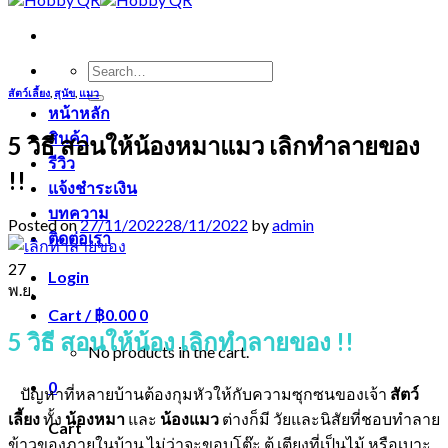
Search
for:
สัตว์เลี้ยง
,
สุนัข
,
แมว
หน้าหลัก
สินค้า
5 วิธี สอนให้น้องหมาแมว เลิกทำลายของ
รีวิว
!!
แจ้งชำระเงิน
บทความ
Posted on
27/11/2022
28/11/2022
by
admin
ติดต่อเรา
27
Login
พ.ย.
Cart /
฿
0.00
0
5 วิธี สอนให้น้อง เลิกทำลายของ !!
No products in the cart.
0
ปัญหาที่หลายบ้านต้องกุมหัวให้กับความซุกซนของเจ้า
สัตว์
เลี้ยง
ทั้ง
น้อง
หมา
และ
น้อง
แมว
ต่างก็มี วัยและนิสัยที่ชอบทำลาย
Cart
ข้าวของภายในบ้าน ไม่ว่าจะขอบโต๊ะ ตู้ เตียงที่เป็นไม้ หรือเบาะ