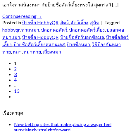
เอาใจทาสน้องหมา กับป้ายชื่อสัตว์เลี้ยงทรงโล่ สุดเท่ สวั […]
Continue reading
→
Posted in
ป้ายชื่อ HobbyQR
,
สัตว์
,
สัตว์เลี้ยง
,
สุนัข
|
Tagged
hobbyqr
,
ทาสหมา
,
ปลอกคอสัตว์
,
ปลอกคอสัตว์เลี้ยง
,
ปลอกคอ
หมาแมว
,
ป้ายชื่อ HobbyQR
,
ป้ายชื่อสัตว์บอกข้อมูล
,
ป้ายชื่อสัตว์
เลี้ยง
,
ป้ายชื่อสัตว์เลี้ยงสแตนเลส
,
ป้ายชื่อหมา
,
วิธีป้องกันหมา
หาย
,
หมา
,
หมาหาย
,
เลี้ยงหมา
1
2
3
4
…
13
เรื่องล่าสุด
New betting sites that make placing a wager feel
surprisingly straightforward