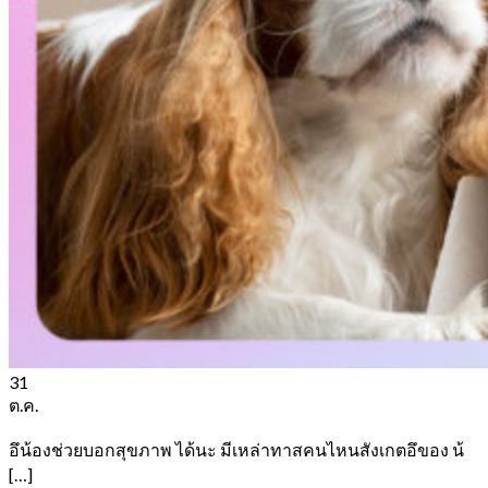
31
ต.ค.
อึน้องช่วยบอกสุขภาพ ได้นะ มีเหล่าทาสคนไหนสังเกตอึของ น้
[…]