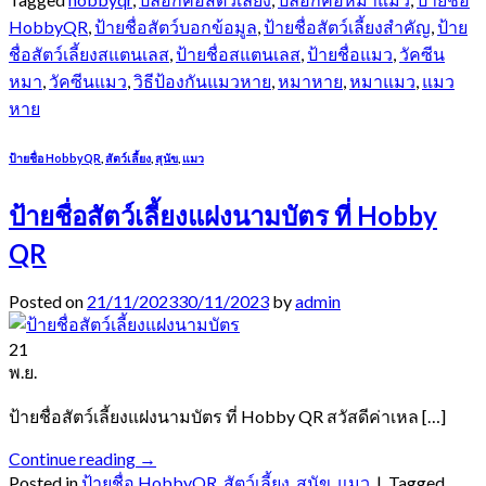
HobbyQR
,
ป้ายชื่อสัตว์บอกข้อมูล
,
ป้ายชื่อสัตว์เลี้ยงสำคัญ
,
ป้าย
ชื่อสัตว์เลี้ยงสแตนเลส
,
ป้ายชื่อสแตนเลส
,
ป้ายชื่อแมว
,
วัคซีน
หมา
,
วัคซีนแมว
,
วิธีป้องกันแมวหาย
,
หมาหาย
,
หมาแมว
,
แมว
หาย
ป้ายชื่อ HobbyQR
,
สัตว์เลี้ยง
,
สุนัข
,
แมว
ป้ายชื่อสัตว์เลี้ยงแฝงนามบัตร ที่ Hobby
QR
Posted on
21/11/2023
30/11/2023
by
admin
21
พ.ย.
ป้ายชื่อสัตว์เลี้ยงแฝงนามบัตร ที่ Hobby QR สวัสดีค่าเหล […]
Continue reading
→
Posted in
ป้ายชื่อ HobbyQR
,
สัตว์เลี้ยง
,
สุนัข
,
แมว
|
Tagged