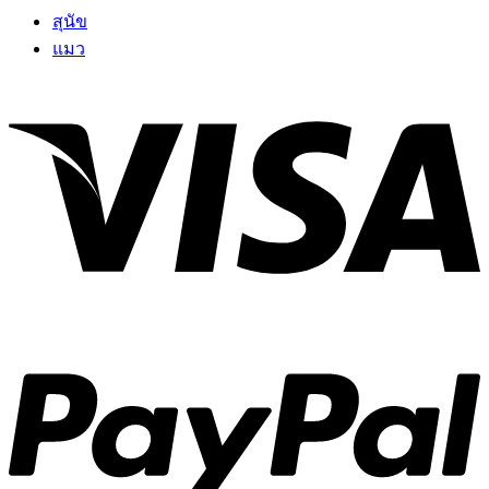
สุนัข
แมว