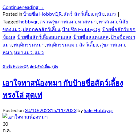
Continue reading
→
Posted in
ป้ายชื่อ HobbyQR
,
สัตว์
,
สัตว์เลี้ยง
,
สุนัข
,
แมว
|
Tagged
hobbyqr
,
ตรวจสุขภาพแมว
,
ทาสหมา
,
ทาสแมว
,
นิสัย
ของแมว
,
ปลอกคอสัตว์เลี้ยง
,
ป้ายชื่อ HobbyQR
,
ป้ายชื่อสัตว์บอก
ข้อมูล
,
ป้ายชื่อสัตว์เลี้ยงสแตนเลส
,
ป้ายชื่อสแตนเลส
,
ป้ายชื่อหมา
แมว
,
พฤติกรรมหมา
,
พฤติกรรมแมว
,
สัตว์เลี้ยง
,
สุขภาพแมว
,
หมา
,
หมาแมว
,
แมว
ป้ายชื่อ HobbyQR
,
สัตว์
,
สัตว์เลี้ยง
,
สุนัข
เอาใจทาสน้องหมา กับป้ายชื่อสัตว์เลี้ยง
ทรงโล่ สุดเท่
Posted on
30/10/2023
15/11/2023
by
Sale Hobbyqr
30
ต.ค.