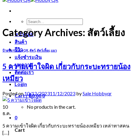
Search
for:
Category Archives:
สัตว์เลี้ยง
หน้าหลัก
สินค้า
รีวิว
ป้ายชื่อ HobbyQR
,
สัตว์
,
สัตว์เลี้ยง
,
แมว
แจ้งชำระเงิน
บทความ
5 ความเข้าใจผิด เกี่ยวกับกระบะทรายน้อง
ติดต่อเรา
เหมียว
Login
Posted on
10/12/2023
11/12/2023
by
Sale Hobbyqr
Cart /
฿
0.00
0
10
No products in the cart.
ธ.ค.
0
5 ความเข้าใจผิด เกี่ยวกับกระบะทรายน้องเหมียว เหล่าทาสคน
Cart
[…]