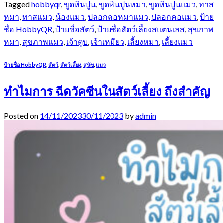
Tagged
hobbyqr
,
ขูดหินปูน
,
ขูดหินปูนหมา
,
ขูดหินปูนแมว
,
ทาส
หมา
,
ทาสแมว
,
น้องแมว
,
ปลอกคอหมาแมว
,
ปลอกคอแมว
,
ป้าย
ชื่อ HobbyQR
,
ป้ายชื่อสัตว์
,
ป้ายชื่อสัตว์เลี้ยงสแตนเลส
,
สุขภาพ
หมา
,
สุขภาพแมว
,
เจ้าตูบ
,
เจ้าเหมียว
,
เลี้ยงหมา
,
เลี้ยงแมว
ป้ายชื่อ HobbyQR
,
สัตว์
,
สัตว์เลี้ยง
,
สุนัข
,
แมว
ทำไมการ ฉีดวัคซีนในสัตว์เลี้ยง ถึงสำคัญ
Posted on
14/11/2023
30/11/2023
by
admin