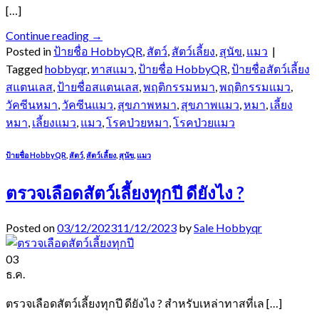
[…]
Continue reading
→
Posted in
ป้ายชื่อ HobbyQR
,
สัตว์
,
สัตว์เลี้ยง
,
สุนัข
,
แมว
|
Tagged
hobbyqr
,
ทาสแมว
,
ป้ายชื่อ HobbyQR
,
ป้ายชื่อสัตว์เลี้ยง
สแตนเลส
,
ป้ายชื่อสแตนเลส
,
พฤติกรรมหมา
,
พฤติกรรมแมว
,
วัคซีนหมา
,
วัคซีนแมว
,
สุขภาพหมา
,
สุขภาพแมว
,
หมา
,
เลี้ยง
หมา
,
เลี้ยงแมว
,
แมว
,
โรคป่วยหมา
,
โรคป่วยแมว
ป้ายชื่อ HobbyQR
,
สัตว์
,
สัตว์เลี้ยง
,
สุนัข
,
แมว
ตรวจเลือดสัตว์เลี้ยงทุกปี ดียังไง ?
Posted on
03/12/2023
11/12/2023
by
Sale Hobbyqr
03
ธ.ค.
ตรวจเลือดสัตว์เลี้ยงทุกปี ดียังไง ? สำหรับเหล่าทาสที่เล […]