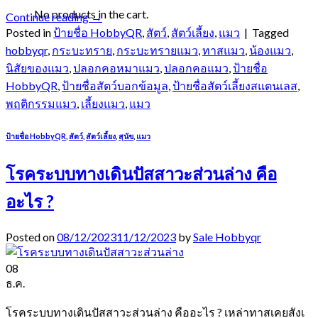
No products in the cart.
Continue reading
→
Posted in
ป้ายชื่อ HobbyQR
,
สัตว์
,
สัตว์เลี้ยง
,
แมว
|
Tagged
hobbyqr
,
กระบะทราย
,
กระบะทรายแมว
,
ทาสแมว
,
น้องแมว
,
นิสัยของแมว
,
ปลอกคอหมาแมว
,
ปลอกคอแมว
,
ป้ายชื่อ
HobbyQR
,
ป้ายชื่อสัตว์บอกข้อมูล
,
ป้ายชื่อสัตว์เลี้ยงสแตนเลส
,
พฤติกรรมแมว
,
เลี้ยงแมว
,
แมว
ป้ายชื่อ HobbyQR
,
สัตว์
,
สัตว์เลี้ยง
,
สุนัข
,
แมว
โรคระบบทางเดินปัสสาวะส่วนล่าง คือ
อะไร ?
Posted on
08/12/2023
11/12/2023
by
Sale Hobbyqr
08
ธ.ค.
โรคระบบทางเดินปัสสาวะส่วนล่าง คืออะไร ? เหล่าทาสเคยสังเ