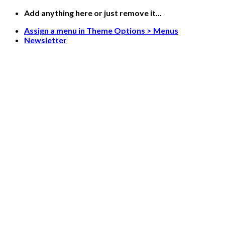
Skip
Add anything here or just remove it...
to
Assign a menu in Theme Options > Menus
content
Newsletter