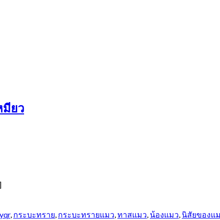
หมียว
]
yqr
,
กระบะทราย
,
กระบะทรายแมว
,
ทาสแมว
,
น้องแมว
,
นิสัยของแ