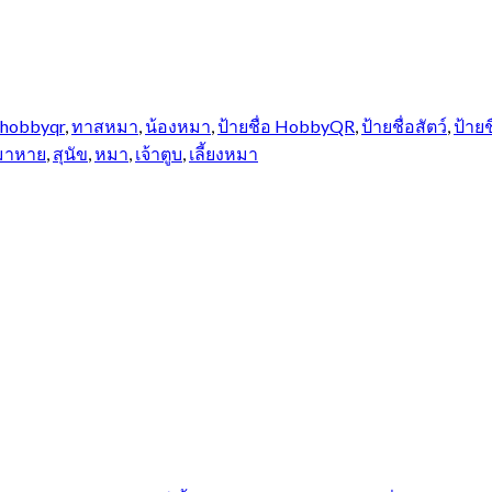
hobbyqr
,
ทาสหมา
,
น้องหมา
,
ป้ายชื่อ HobbyQR
,
ป้ายชื่อสัตว์
,
ป้ายช
หมาหาย
,
สุนัข
,
หมา
,
เจ้าตูบ
,
เลี้ยงหมา