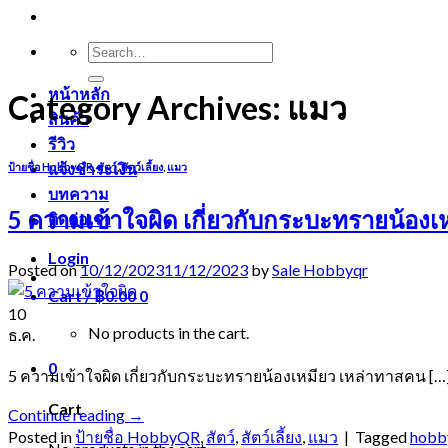
Search
for:
หน้าหลัก
Category Archives:
แมว
สินค้า
รีวิว
แจ้งชำระเงิน
ป้ายชื่อ HobbyQR
,
สัตว์
,
สัตว์เลี้ยง
,
แมว
บทความ
5 ความเข้าใจผิด เกี่ยวกับกระบะทรายน้องเ
ติดต่อเรา
Login
Posted on
10/12/2023
11/12/2023
by
Sale Hobbyqr
Cart /
฿
0.00
0
10
No products in the cart.
ธ.ค.
0
5 ความเข้าใจผิด เกี่ยวกับกระบะทรายน้องเหมียว เหล่าทาสคน […
Cart
Continue reading
→
Posted in
ป้ายชื่อ HobbyQR
,
สัตว์
,
สัตว์เลี้ยง
,
แมว
|
Tagged
hobb