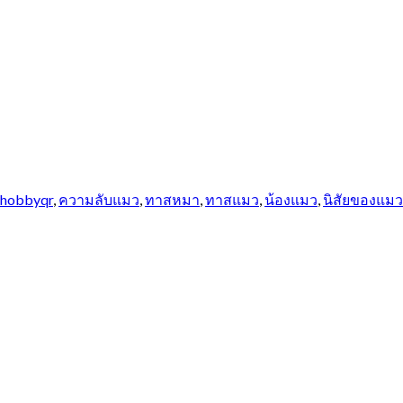
hobbyqr
,
ความลับแมว
,
ทาสหมา
,
ทาสแมว
,
น้องแมว
,
นิสัยของแมว