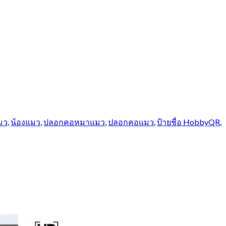
มว
,
น้องแมว
,
ปลอกคอหมาแมว
,
ปลอกคอแมว
,
ป้ายชื่อ HobbyQR
,