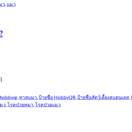
แมว
,
แมว
?
]
hobbyqr
,
ทาสแมว
,
ป้ายชื่อ HobbyQR
,
ป้ายชื่อสัตว์เลี้ยงสแตนเลส
,
มว
,
โรคป่วยหมา
,
โรคป่วยแมว