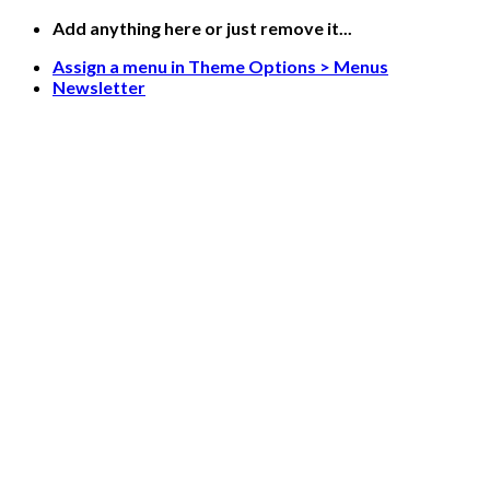
Skip
Add anything here or just remove it...
to
Assign a menu in Theme Options > Menus
content
Newsletter