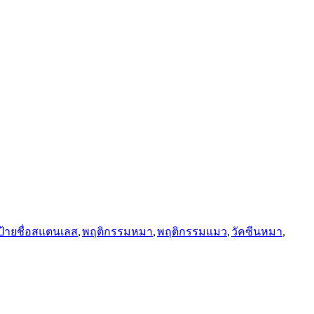
ป้ายชื่อสแตนเลส
,
พฤติกรรมหมา
,
พฤติกรรมแมว
,
วัคซีนหมา
,