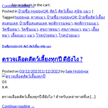
No products in the cart.
Continue reading
→
Posted in
ป้ายชื่อ HobbyQR
,
สัตว์
,
สัตว์เลี้ยง
,
สุนัข
,
แมว
|
Tagged
hobbyqr
,
ทาสแมว
,
ป้ายชื่อ HobbyQR
,
ป้ายชื่อสัตว์เลี้ยง
สแตนเลส
,
ป้ายชื่อสแตนเลส
,
พฤติกรรมหมา
,
พฤติกรรมแมว
,
วัคซีนหมา
,
วัคซีนแมว
,
สุขภาพหมา
,
สุขภาพแมว
,
หมา
,
เลี้ยง
หมา
,
เลี้ยงแมว
,
แมว
,
โรคป่วยหมา
,
โรคป่วยแมว
ป้ายชื่อ HobbyQR
,
สัตว์
,
สัตว์เลี้ยง
,
สุนัข
,
แมว
ตรวจเลือดสัตว์เลี้ยงทุกปี ดียังไง ?
Posted on
03/12/2023
11/12/2023
by
Sale Hobbyqr
03
ธ.ค.
ตรวจเลือดสัตว์เลี้ยงทุกปี ดียังไง ? สำหรับเหล่าทาสที่เล […]
Continue reading
→