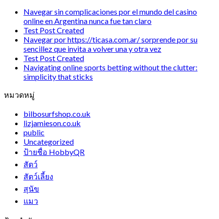
Navegar sin complicaciones por el mundo del casino
online en Argentina nunca fue tan claro
Test Post Created
Navegar por https://ticasa.com.ar/ sorprende por su
sencillez que invita a volver una y otra vez
Test Post Created
Navigating online sports betting without the clutter:
simplicity that sticks
หมวดหมู่
bilbosurfshop.co.uk
lizjamieson.co.uk
public
Uncategorized
ป้ายชื่อ HobbyQR
สัตว์
สัตว์เลี้ยง
สุนัข
แมว