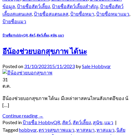
ข้อมูล
,
ป้ายชื่อสัตว์เลี้ยง
,
ป้ายชื่อสัตว์เลี้ยงสำคัญ
,
ป้ายชื่อสัตว์
เลี้ยงสแตนเลส
,
ป้ายชื่อสแตนเลส
,
ป้ายชื่อหมา
,
ป้ายชื่อหมาแมว
,
ป้ายชื่อแมว
ป้ายชื่อ HobbyQR
,
สัตว์
,
สัตว์เลี้ยง
,
สุนัข
,
แมว
อึน้องช่วยบอกสุขภาพ ได้นะ
Posted on
31/10/2023
15/11/2023
by
Sale Hobbyqr
31
ต.ค.
อึน้องช่วยบอกสุขภาพ ได้นะ มีเหล่าทาสคนไหนสังเกตอึของ น้
[…]
Continue reading
→
Posted in
ป้ายชื่อ HobbyQR
,
สัตว์
,
สัตว์เลี้ยง
,
สุนัข
,
แมว
|
Tagged
hobbyqr
,
ตรวจสุขภาพแมว
,
ทาสหมา
,
ทาสแมว
,
นิสัย