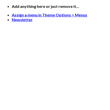
Skip
Add anything here or just remove it...
to
Assign a menu in Theme Options > Menus
content
Newsletter