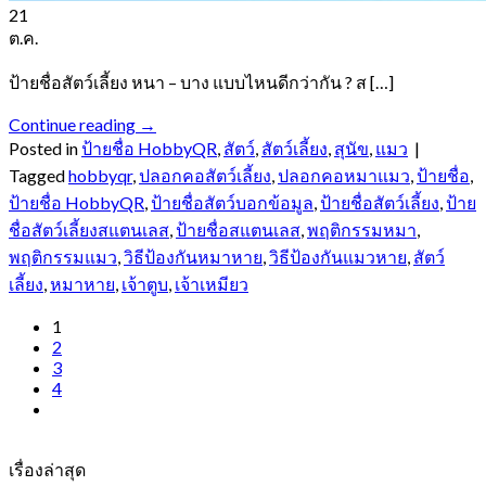
21
ต.ค.
ป้ายชื่อสัตว์เลี้ยง หนา – บาง แบบไหนดีกว่ากัน ? ส […]
Continue reading
→
Posted in
ป้ายชื่อ HobbyQR
,
สัตว์
,
สัตว์เลี้ยง
,
สุนัข
,
แมว
|
Tagged
hobbyqr
,
ปลอกคอสัตว์เลี้ยง
,
ปลอกคอหมาแมว
,
ป้ายชื่อ
,
ป้ายชื่อ HobbyQR
,
ป้ายชื่อสัตว์บอกข้อมูล
,
ป้ายชื่อสัตว์เลี้ยง
,
ป้าย
ชื่อสัตว์เลี้ยงสแตนเลส
,
ป้ายชื่อสแตนเลส
,
พฤติกรรมหมา
,
พฤติกรรมแมว
,
วิธีป้องกันหมาหาย
,
วิธีป้องกันแมวหาย
,
สัตว์
เลี้ยง
,
หมาหาย
,
เจ้าตูบ
,
เจ้าเหมียว
1
2
3
4
เรื่องล่าสุด