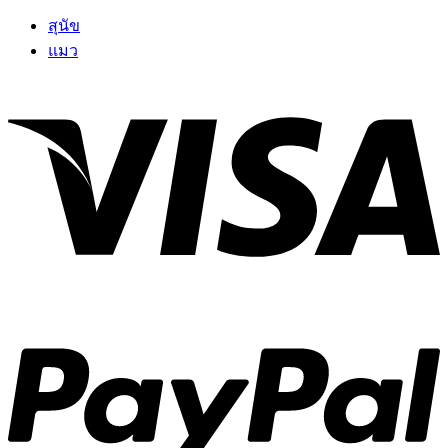
สุนัข
แมว