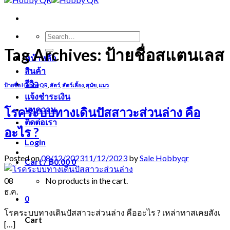
Search
for:
Tag Archives:
ป้ายชื่อสแตนเลส
หน้าหลัก
สินค้า
รีวิว
ป้ายชื่อ HobbyQR
,
สัตว์
,
สัตว์เลี้ยง
,
สุนัข
,
แมว
แจ้งชำระเงิน
บทความ
โรคระบบทางเดินปัสสาวะส่วนล่าง คือ
ติดต่อเรา
อะไร ?
Login
Posted on
08/12/2023
11/12/2023
by
Sale Hobbyqr
Cart /
฿
0.00
0
08
No products in the cart.
ธ.ค.
0
โรคระบบทางเดินปัสสาวะส่วนล่าง คืออะไร ? เหล่าทาสเคยสังเ
Cart
[…]