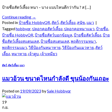
ป้ายชื่อสัตว์เลี้ยง หนา – บาง แบบไหนดีกว่ากัน ? ส […]
Continue reading
→
Posted in
ป้ายชื่อ HobbyQR
,
สัตว์
,
สัตว์เลี้ยง
,
สุนัข
,
แมว
|
Tagged
hobbyqr
,
ปลอกคอสัตว์เลี้ยง
,
ปลอกคอหมาแมว
,
ป้ายชื่อ
,
ป้ายชื่อ HobbyQR
,
ป้ายชื่อสัตว์บอกข้อมูล
,
ป้ายชื่อสัตว์เลี้ยง
,
ป้าย
ชื่อสัตว์เลี้ยงสแตนเลส
,
ป้ายชื่อสแตนเลส
,
พฤติกรรมหมา
,
พฤติกรรมแมว
,
วิธีป้องกันหมาหาย
,
วิธีป้องกันแมวหาย
,
สัตว์
เลี้ยง
,
หมาหาย
,
เจ้าตูบ
,
เจ้าเหมียว
สัตว์
,
สัตว์เลี้ยง
,
แมว
แมวอ้วน ขนาดไหนกำลังดี ขุนน้องกันเถอะ
Posted on
19/09/2023
by
Sale Hobbyqr
19
ก.ย.