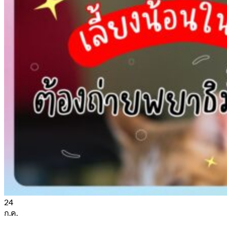
24
ก.ค.