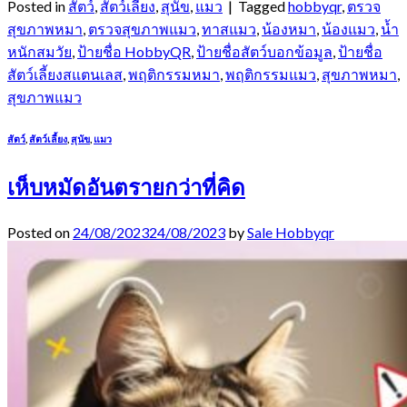
Posted in
สัตว์
,
สัตว์เลี้ยง
,
สุนัข
,
แมว
|
Tagged
hobbyqr
,
ตรวจ
สุขภาพหมา
,
ตรวจสุขภาพแมว
,
ทาสแมว
,
น้องหมา
,
น้องแมว
,
น้ำ
หนักสมวัย
,
ป้ายชื่อ HobbyQR
,
ป้ายชื่อสัตว์บอกข้อมูล
,
ป้ายชื่อ
สัตว์เลี้ยงสแตนเลส
,
พฤติกรรมหมา
,
พฤติกรรมแมว
,
สุขภาพหมา
,
สุขภาพแมว
สัตว์
,
สัตว์เลี้ยง
,
สุนัข
,
แมว
เห็บหมัดอันตรายกว่าที่คิด
Posted on
24/08/2023
24/08/2023
by
Sale Hobbyqr