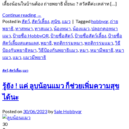
เลี้ยงน้อนในบ้านต้อง ถ่ายพยาธิ มั้ยนะ ? สวัสดีค่ะเหล่าท […]
Continue reading
→
Posted in
สัตว์
,
สัตว์เลี้ยง
,
สุนัข
,
แมว
|
Tagged
hobbyqr
,
ถ่าย
พยาธิ
,
ทาสหมา
,
ทาสแมว
,
น้องหมา
,
น้องแมว
,
ปลอกคอหมา
แมว
,
ป้ายชื่อ HobbyQR
,
ป้ายชื่อสัตว์
,
ป้ายชื่อสัตว์เลี้ยง
,
ป้ายชื่อ
สัตว์เลี้ยงสแตนเลส
,
พยาธิ
,
พฤติกรรมหมา
,
พฤติกรรมแมว
,
วิธี
ป้องกันพยาธิหมา
,
วิธีป้องกันพยาธิแมว
,
หมา
,
หมามีพยาธิ
,
หมา
แมว
,
แมว
,
แมวมีพยาธิ
สัตว์
,
สัตว์เลี้ยง
,
แมว
รู้ยัง ! แค่ ลูบน้อนแมว ก็ช่วยเพิ่มความสุข
ได้นะ
Posted on
30/06/2023
by
Sale Hobbyqr
30