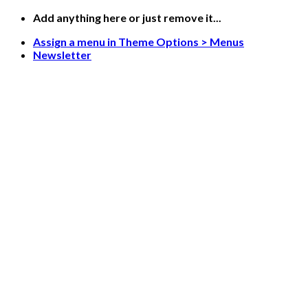
Skip
Add anything here or just remove it...
to
Assign a menu in Theme Options > Menus
content
Newsletter