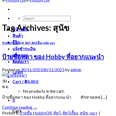
Search
for:
Tag Archives:
สุนัข
หน้าหลัก
สินค้า
รีวิว
ป้ายชื่อ HobbyQR
,
สัตว์
,
สัตว์เลี้ยง
,
สุนัข
,
แมว
แจ้งชำระเงิน
บทความ
ป้ายชื่อหมา ของ Hobby ที่อยากแนะนำ
ติดต่อเรา
Posted on
30/11/2023
30/11/2023
by
admin
Login
30
Cart /
฿
0.00
0
พ.ย.
No products in the cart.
ป้ายชื่อหมา ของ Hobby ที่อยากแนะนำ ทักทายเหล […]
0
Continue reading
→
Cart
Posted in
ป้ายชื่อ HobbyQR
,
สัตว์
,
สัตว์เลี้ยง
,
สุนัข
,
แมว
|