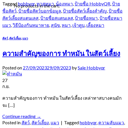
Tagged
hobbyqr
,
ทาสหมา
,
น้องหมา
,
ป้ายชื่อ HobbyQR
,
ป้าย
No products in the cart.
ชื่อสัตว์
,
ป้ายชื่อสัตว์บอกข้อมูล
,
ป้ายชื่อสัตว์เลี้ยงสำคัญ
,
ป้ายชื่อ
สัตว์เลี้ยงสแตนเลส
,
ป้ายชื่อสแตนเลส
,
ป้ายชื่อหมา
,
ป้ายชื่อหมา
แมว
,
วิธีป้องกันหมาหาย
,
สุนัข
,
หมา
,
เจ้าตูบ
,
เลี้ยงหมา
สัตว์
,
สัตว์เลี้ยง
,
แมว
ความสำคัญของการ ทำหมัน ในสัตว์เลี้ยง
Posted on
27/09/2023
29/09/2023
by
Sale Hobbyqr
27
ก.ย.
ความสำคัญของการ ทำหมัน ในสัตว์เลี้ยง เหล่าทาสบางคนมัก
จะ […]
Continue reading
→
Posted in
สัตว์
,
สัตว์เลี้ยง
,
แมว
|
Tagged
hobbyqr
,
ความลับแมว
,