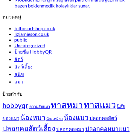
bazen beklenmedik kolaylıklar sunar.
หมวดหมู่
bilbosurfshop.co.uk
lizjamieson.co.uk
public
Uncategorized
ป้ายชื่อ HobbyQR
สัตว์
สัตว์เลี้ยง
สุนัข
แมว
ป้ายกำกับ
ทาสแมว
ทาสหมา
hobbyqr
นิสัย
ความลับแมว
น้องหมา
น้องแมว
ปลอกคอสัตว์
ของแมว
น้องเหมียว
ปลอกคอสัตว์เลี้ยง
ปลอกคอหมาแมว
ปลอกคอหมา