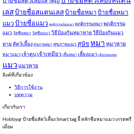
ป้ายชื่อสัตว์เลี้ยงสำคัญ
เลส
ป้ายชื่อสแตนเลส
ป้ายชื่อหมา
ป้ายชื่อหมา
ป้ายชื่อแมว
แมว
พฤติกรรม
พฤติกรรมหมา
พฤติกรรมน้องแมว
แมว
วิธีป้องกันหมาหาย
วิธีป้องกันแมว
วัคซีนหมา
วัคซีนแมว
หมา
สุนัข
หมาหาย
หาย
สัตว์เลี้ยง
สุขภาพแมว
สุขภาพหมา
เจ้าเหมียว
เจ้าตูบ
หมาแมว
เลี้ยงแมว
เลี้ยงหมา
เลือกปลอกคอ
แมว
แมวหาย
ลิงค์ที่เกี่ยวข้อง
วิธีการใช้งาน
บทความ
เกี่ยวกับเรา
Hobbyqr ป้ายชื่อสัตว์เลี้ยง Smart tag จี้ สลักชื่อหมาแมว เกรดพรี
เมี่ยม