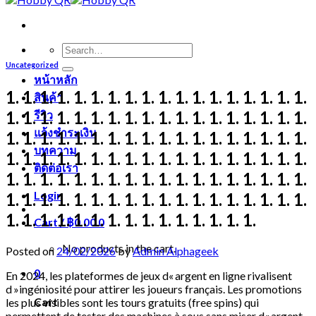
Search
for:
Uncategorized
หน้าหลัก
1. 1. 1. 1. 1. 1. 1. 1. 1. 1. 1. 1. 1. 1. 1. 1. 1. 1.
สินค้า
1. 1. 1. 1. 1. 1. 1. 1. 1. 1. 1. 1. 1. 1. 1. 1. 1. 1.
รีวิว
แจ้งชำระเงิน
1. 1. 1. 1. 1. 1. 1. 1. 1. 1. 1. 1. 1. 1. 1. 1. 1. 1.
บทความ
1. 1. 1. 1. 1. 1. 1. 1. 1. 1. 1. 1. 1. 1. 1. 1. 1. 1.
ติดต่อเรา
1. 1. 1. 1. 1. 1. 1. 1. 1. 1. 1. 1. 1. 1. 1. 1. 1. 1.
Login
1. 1. 1. 1. 1. 1. 1. 1. 1. 1. 1. 1. 1. 1. 1. 1. 1. 1.
1. 1. 1. 1. 1. 1. 1. 1. 1. 1. 1. 1. 1. 1. 1.
Cart /
฿
0.00
0
No products in the cart.
Posted on
24/02/2026
by
Admin Alphageek
0
En 2024, les plateformes de jeux d« argent en ligne rivalisent
d »ingéniosité pour attirer les joueurs français. Les promotions
Cart
les plus visibles sont les tours gratuits (free spins) qui
permettent de tester des machines à sous sans miser d« argent