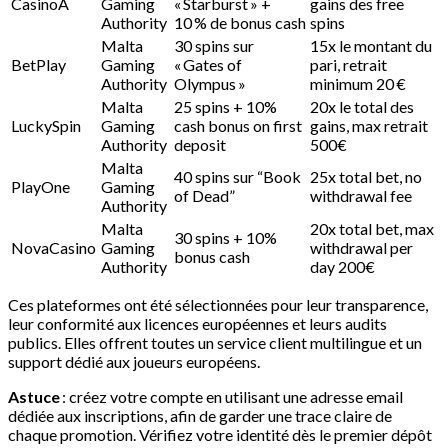
CasinoA
Gaming
« Starburst » +
gains des free
Authority
10 % de bonus cash
spins
Malta
30 spins sur
15x le montant du
BetPlay
Gaming
« Gates of
pari, retrait
Authority
Olympus »
minimum 20 €
Malta
25 spins + 10%
20x le total des
LuckySpin
Gaming
cash bonus on first
gains, max retrait
Authority
deposit
500€
Malta
40 spins sur “Book
25x total bet, no
PlayOne
Gaming
of Dead”
withdrawal fee
Authority
Malta
20x total bet, max
30 spins + 10%
NovaCasino
Gaming
withdrawal per
bonus cash
Authority
day 200€
Ces plateformes ont été sélectionnées pour leur transparence,
leur conformité aux licences européennes et leurs audits
publics. Elles offrent toutes un service client multilingue et un
support dédié aux joueurs européens.
Astuce
: créez votre compte en utilisant une adresse email
dédiée aux inscriptions, afin de garder une trace claire de
chaque promotion. Vérifiez votre identité dès le premier dépôt