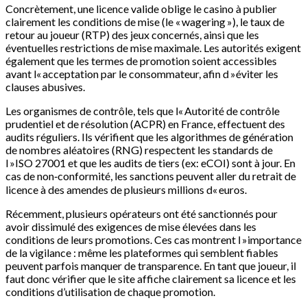
Concrètement, une licence valide oblige le casino à publier
clairement les conditions de mise (le « wagering »), le taux de
retour au joueur (RTP) des jeux concernés, ainsi que les
éventuelles restrictions de mise maximale. Les autorités exigent
également que les termes de promotion soient accessibles
avant l« acceptation par le consommateur, afin d »éviter les
clauses abusives.
Les organismes de contrôle, tels que l« Autorité de contrôle
prudentiel et de résolution (ACPR) en France, effectuent des
audits réguliers. Ils vérifient que les algorithmes de génération
de nombres aléatoires (RNG) respectent les standards de
l »ISO 27001 et que les audits de tiers (ex: eCOI) sont à jour. En
cas de non‑conformité, les sanctions peuvent aller du retrait de
licence à des amendes de plusieurs millions d« euros.
Récemment, plusieurs opérateurs ont été sanctionnés pour
avoir dissimulé des exigences de mise élevées dans les
conditions de leurs promotions. Ces cas montrent l »importance
de la vigilance : même les plateformes qui semblent fiables
peuvent parfois manquer de transparence. En tant que joueur, il
faut donc vérifier que le site affiche clairement sa licence et les
conditions d’utilisation de chaque promotion.