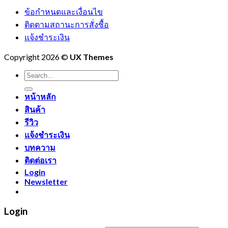
ข้อกำหนดและเงื่อนไข
ติดตามสถานะการสั่งซื้อ
แจ้งชำระเงิน
Copyright 2026 ©
UX Themes
Search
for:
หน้าหลัก
สินค้า
รีวิว
แจ้งชำระเงิน
บทความ
ติดต่อเรา
Login
Newsletter
Login