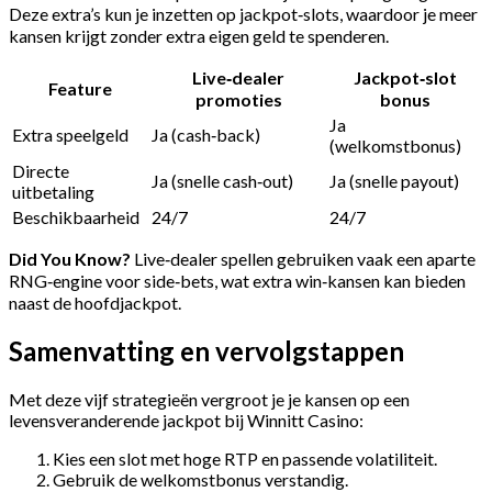
Deze extra’s kun je inzetten op jackpot‑slots, waardoor je meer
kansen krijgt zonder extra eigen geld te spenderen.
Live‑dealer
Jackpot‑slot
Feature
promoties
bonus
Ja
Extra speelgeld
Ja (cash‑back)
(welkomstbonus)
Directe
Ja (snelle cash‑out)
Ja (snelle payout)
uitbetaling
Beschikbaarheid
24/7
24/7
Did You Know?
Live‑dealer spellen gebruiken vaak een aparte
RNG‑engine voor side‑bets, wat extra win‑kansen kan bieden
naast de hoofdjackpot.
Samenvatting en vervolgstappen
Met deze vijf strategieën vergroot je je kansen op een
levensveranderende jackpot bij Winnitt Casino:
Kies een slot met hoge RTP en passende volatiliteit.
Gebruik de welkomstbonus verstandig.