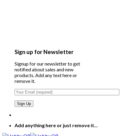
Sign up for Newsletter
Signup for our newsletter to get
notified about sales and new
products. Add any text here or
remove it.
Add anything here or just remove it...