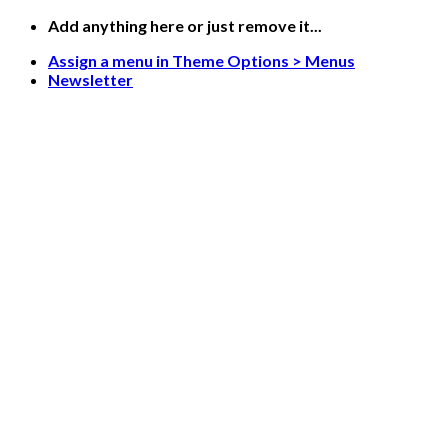
Skip
Add anything here or just remove it...
to
Assign a menu in Theme Options > Menus
content
Newsletter