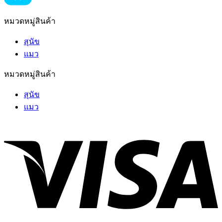
หมวดหมู่สินค้า
สุนัข
แมว
หมวดหมู่สินค้า
สุนัข
แมว