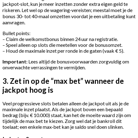
jackpot‑slot, kun je meer inzetten zonder extra eigen geld te
riskeren. Let wel op de wagering‑vereisten; meestal moet je de
bonus 30‑ tot 40‑maal omzetten voordat je een uitbetaling kunt
aanvragen.
Bullet points:
– Claim de welkomstbonus binnen 24 uur na registratie.
– Speel alleen op slots die meetellen voor de bonusomzet.
– Houd de maximale inzet per ronde in de gaten (vaak € 5).
Important:
Lees altijd de bonusvoorwaarden zorgvuldig om
onverwachte verrassingen te vermijden.
3. Zet in op de “max bet” wanneer de
jackpot hoog is
Veel progressieve slots betalen alleen de jackpot uit als je de
maximale inzet plaatst. Als de jackpot boven een bepaald
bedrag (bijv. € 10.000) staat, kan het de moeite waard zijn om
tijdelijk de max bet te kiezen. Zorg wel dat je bankroll dit
toelaat; een enkele max‑bet kan je saldo snel doen slinken.