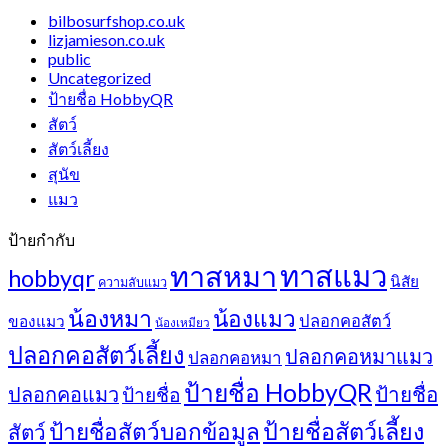
bilbosurfshop.co.uk
lizjamieson.co.uk
public
Uncategorized
ป้ายชื่อ HobbyQR
สัตว์
สัตว์เลี้ยง
สุนัข
แมว
ป้ายกำกับ
ทาสแมว
ทาสหมา
hobbyqr
นิสัย
ความลับแมว
น้องหมา
น้องแมว
ปลอกคอสัตว์
ของแมว
น้องเหมียว
ปลอกคอสัตว์เลี้ยง
ปลอกคอหมาแมว
ปลอกคอหมา
ป้ายชื่อ HobbyQR
ปลอกคอแมว
ป้ายชื่อ
ป้ายชื่อ
ป้ายชื่อสัตว์เลี้ยง
ป้ายชื่อสัตว์บอกข้อมูล
สัตว์