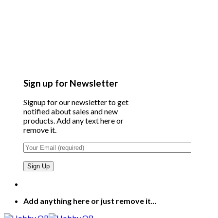
Sign up for Newsletter
Signup for our newsletter to get
notified about sales and new
products. Add any text here or
remove it.
Add anything here or just remove it...