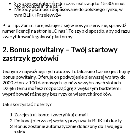
Szybkie wypłaty – średni czas realizacji to 15‑30 minut
No products in the cart.
Metody płatności dopasowane do polskiego rynku, w
tym BLIK i Przelewy24
Pro Tip:
Zanim zarejestrujesz się w nowym serwisie, sprawdź
numer licencji na stronie „O nas”. To szybki sposób, aby od razu
zweryfikować legalność platformy.
2. Bonus powitalny – Twój startowy
zastrzyk gotówki
Jednym z najważniejszych atutów Totalcasino Casino jest hojny
bonus powitalny. Oferuje on podwojenie pierwszej wpłaty do
2000 zł oraz 100 darmowych spinów w wybranych slotach.
Dzięki temu możesz rozpocząć grę z większym budżetem i
wypróbować różne gry bez ryzyka własnych środków.
Jak skorzystać z oferty?
Zarejestruj konto i zweryfikuj e‑mail.
Dokonaj pierwszej wpłaty przy użyciu BLIK lub karty.
Bonus zostanie automatycznie doliczony do Twojego
salda.