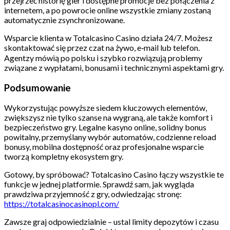
przejrzeć historię gier i dostępne promocje bez połączenia z
internetem, a po powrocie online wszystkie zmiany zostaną
automatycznie zsynchronizowane.
Wsparcie klienta w Totalcasino Casino działa 24/7. Możesz
skontaktować się przez czat na żywo, e‑mail lub telefon.
Agentzy mówią po polsku i szybko rozwiązują problemy
związane z wypłatami, bonusami i technicznymi aspektami gry.
Podsumowanie
Wykorzystując powyższe siedem kluczowych elementów,
zwiększysz nie tylko szanse na wygraną, ale także komfort i
bezpieczeństwo gry. Legalne kasyno online, solidny bonus
powitalny, przemyślany wybór automatów, codzienne reload
bonusy, mobilna dostępność oraz profesjonalne wsparcie
tworzą kompletny ekosystem gry.
Gotowy, by spróbować? Totalcasino Casino łączy wszystkie te
funkcje w jednej platformie. Sprawdź sam, jak wygląda
prawdziwa przyjemność z gry, odwiedzając stronę:
https://totalcasinocasinopl.com/
Zawsze graj odpowiedzialnie – ustal limity depozytów i czasu