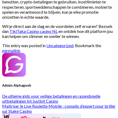
benutten, crypto‑betalingen te gebruiken, inzetlimieten te
respecteren, sportweddenschappen te combineren, mobiel te
spelen en verantwoord te blijven, kun je elke promotie
omzetten in echte waarde.
Wil je direct aan de slag en de voordelen zelf ervaren? Bezoek
dan
TikiTaka Casino casino NL
en ontdek hoe dit platform jou
kan helpen om slimmer en sneller te winnen.
This entry was posted in
Uncategorized
. Bookmark the
permalink
.
Admin Alphageek
De ultieme gids voor veilige betalingen en razendsnelle
uitbetalingen bij Justbit Casino
Maîtriser le Live Roulette Mobile : conseils d’expert pour briller
sur Stake Casino