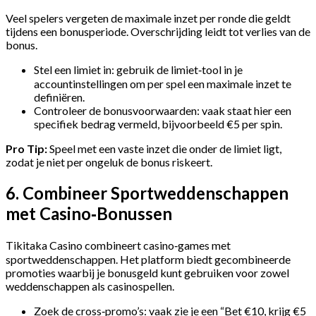
Veel spelers vergeten de maximale inzet per ronde die geldt
tijdens een bonusperiode. Overschrijding leidt tot verlies van de
bonus.
Stel een limiet in: gebruik de limiet‑tool in je
accountinstellingen om per spel een maximale inzet te
definiëren.
Controleer de bonusvoorwaarden: vaak staat hier een
specifiek bedrag vermeld, bijvoorbeeld €5 per spin.
Pro Tip:
Speel met een vaste inzet die onder de limiet ligt,
zodat je niet per ongeluk de bonus riskeert.
6. Combineer Sportweddenschappen
met Casino‑Bonussen
Tikitaka Casino combineert casino‑games met
sportweddenschappen. Het platform biedt gecombineerde
promoties waarbij je bonusgeld kunt gebruiken voor zowel
weddenschappen als casinospellen.
Zoek de cross‑promo’s: vaak zie je een “Bet €10, krijg €5