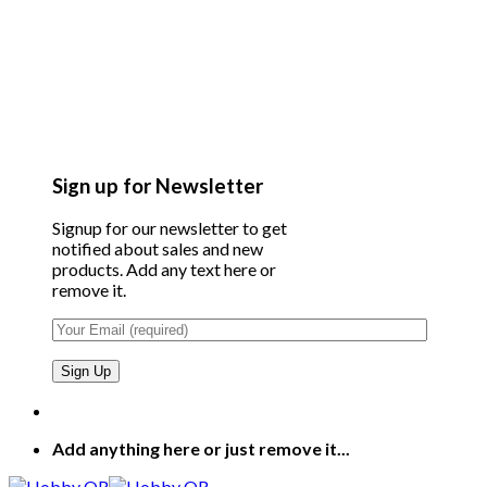
Sign up for Newsletter
Signup for our newsletter to get
notified about sales and new
products. Add any text here or
remove it.
Add anything here or just remove it...