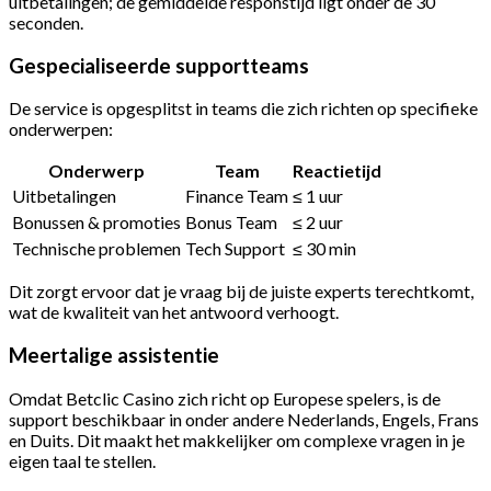
uitbetalingen; de gemiddelde responstijd ligt onder de 30
seconden.
Gespecialiseerde supportteams
De service is opgesplitst in teams die zich richten op specifieke
onderwerpen:
Onderwerp
Team
Reactietijd
Uitbetalingen
Finance Team
≤ 1 uur
Bonussen & promoties
Bonus Team
≤ 2 uur
Technische problemen
Tech Support
≤ 30 min
Dit zorgt ervoor dat je vraag bij de juiste experts terechtkomt,
wat de kwaliteit van het antwoord verhoogt.
Meertalige assistentie
Omdat Betclic Casino zich richt op Europese spelers, is de
support beschikbaar in onder andere Nederlands, Engels, Frans
en Duits. Dit maakt het makkelijker om complexe vragen in je
eigen taal te stellen.