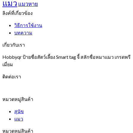
แมว
แมวหาย
ลิงค์ที่เกี่ยวข้อง
วิธีการใช้งาน
บทความ
เกี่ยวกับเรา
Hobbyqr ป้ายชื่อสัตว์เลี้ยง Smart tag จี้ สลักชื่อหมาแมว เกรดพรี
เมี่ยม
ติดต่อเรา
หมวดหมู่สินค้า
สุนัข
แมว
หมวดหมู่สินค้า