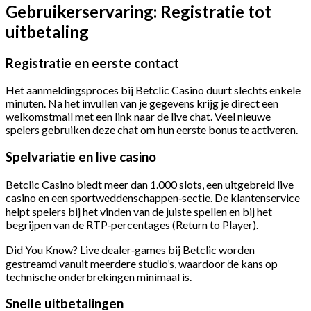
Gebruikerservaring: Registratie tot
uitbetaling
Registratie en eerste contact
Het aanmeldingsproces bij Betclic Casino duurt slechts enkele
minuten. Na het invullen van je gegevens krijg je direct een
welkomstmail met een link naar de live chat. Veel nieuwe
spelers gebruiken deze chat om hun eerste bonus te activeren.
Spelvariatie en live casino
Betclic Casino biedt meer dan 1.000 slots, een uitgebreid live
casino en een sportweddenschappen‑sectie. De klantenservice
helpt spelers bij het vinden van de juiste spellen en bij het
begrijpen van de RTP‑percentages (Return to Player).
Did You Know? Live dealer‑games bij Betclic worden
gestreamd vanuit meerdere studio’s, waardoor de kans op
technische onderbrekingen minimaal is.
Snelle uitbetalingen