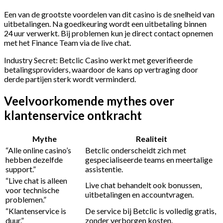
Een van de grootste voordelen van dit casino is de snelheid van
uitbetalingen. Na goedkeuring wordt een uitbetaling binnen
24 uur verwerkt. Bij problemen kun je direct contact opnemen
met het Finance Team via de live chat.
Industry Secret: Betclic Casino werkt met geverifieerde
betalingsproviders, waardoor de kans op vertraging door
derde partijen sterk wordt verminderd.
Veelvoorkomende mythes over
klantenservice ontkracht
Mythe
Realiteit
“Alle online casino’s
Betclic onderscheidt zich met
hebben dezelfde
gespecialiseerde teams en meertalige
support.”
assistentie.
“Live chat is alleen
Live chat behandelt ook bonussen,
voor technische
uitbetalingen en accountvragen.
problemen.”
“Klantenservice is
De service bij Betclic is volledig gratis,
duur.”
zonder verborgen kosten.