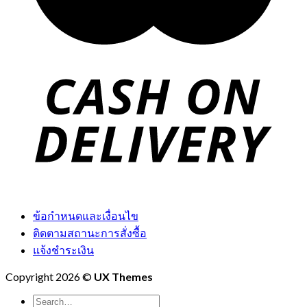
ข้อกำหนดและเงื่อนไข
ติดตามสถานะการสั่งซื้อ
แจ้งชำระเงิน
Copyright 2026 ©
UX Themes
Search