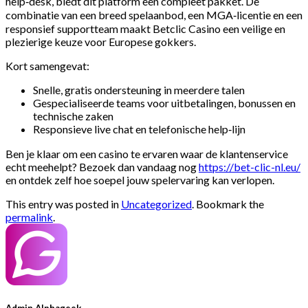
help‑desk, biedt dit platform een compleet pakket. De
combinatie van een breed spelaanbod, een MGA‑licentie en een
responsief supportteam maakt Betclic Casino een veilige en
plezierige keuze voor Europese gokkers.
Kort samengevat:
Snelle, gratis ondersteuning in meerdere talen
Gespecialiseerde teams voor uitbetalingen, bonussen en
technische zaken
Responsieve live chat en telefonische help‑lijn
Ben je klaar om een casino te ervaren waar de klantenservice
echt meehelpt? Bezoek dan vandaag nog
https://bet-clic-nl.eu/
en ontdek zelf hoe soepel jouw spelervaring kan verlopen.
This entry was posted in
Uncategorized
. Bookmark the
permalink
.
Admin Alphageek