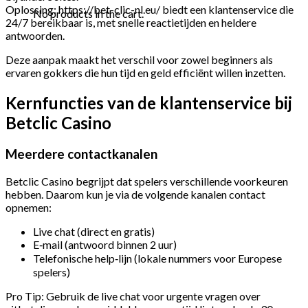
Oplossing: https://bet-clic-nl.eu/ biedt een klantenservice die
No products in the cart.
24/7 bereikbaar is, met snelle reactietijden en heldere
antwoorden.
Deze aanpak maakt het verschil voor zowel beginners als
ervaren gokkers die hun tijd en geld efficiënt willen inzetten.
Kernfuncties van de klantenservice bij
Betclic Casino
Meerdere contactkanalen
Betclic Casino begrijpt dat spelers verschillende voorkeuren
hebben. Daarom kun je via de volgende kanalen contact
opnemen:
Live chat (direct en gratis)
E‑mail (antwoord binnen 2 uur)
Telefonische help‑lijn (lokale nummers voor Europese
spelers)
Pro Tip: Gebruik de live chat voor urgente vragen over