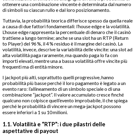
ottenere una combinazione vincente è determinata dal numero
di simboli su ciascun rullo e dal loro posizionamento.
Tuttavia, la probabilità teorica differisce spesso da quella reale
a causa di due fattori fondamentali: l’house edge e la volatilità.
L’house edge rappresenta la percentuale di denaro che il casinò
trattiene a lungo termine; anche se una slot ha un RTP (Return
to Player) del 96 %, il 4 % residuo è il margine del casinò. La
volatilità, invece, descrive la variabilità delle vincite: una slot ad
alta volatilità paga raramente, ma quando paga lo fa con
importi elevati, mentre una a bassa volatilità offre vincite più
frequenti ma di entità minore.
I jackpot più alti, soprattutto quelli progressive, hanno
probabilità più basse perché il loro pagamento è legato a un
evento raro: l’allineamento di un simbolo speciale o di una
combinazione “jackpot”. Il valore accumulato cresce finché
qualcuno non colpisce quell’evento improbabile, il che spiega
perché le probabilità di vincere un mega‑jackpot possono
essere inferiori a 1 su 10 milioni.
1.1. Volatilità e “RTP”: i due pilastri delle
aspettative di payout