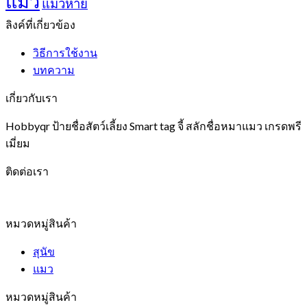
แมว
แมวหาย
ลิงค์ที่เกี่ยวข้อง
วิธีการใช้งาน
บทความ
เกี่ยวกับเรา
Hobbyqr ป้ายชื่อสัตว์เลี้ยง Smart tag จี้ สลักชื่อหมาแมว เกรดพรี
เมี่ยม
ติดต่อเรา
หมวดหมู่สินค้า
สุนัข
แมว
หมวดหมู่สินค้า