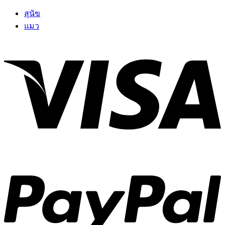
สุนัข
แมว