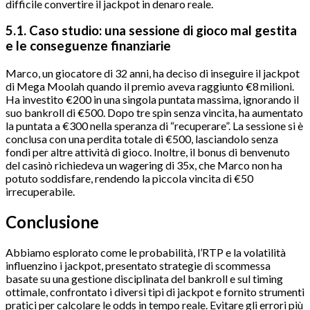
difficile convertire il jackpot in denaro reale.
5.1. Caso studio: una sessione di gioco mal gestita
e le conseguenze finanziarie
Marco, un giocatore di 32 anni, ha deciso di inseguire il jackpot
di Mega Moolah quando il premio aveva raggiunto €8 milioni.
Ha investito €200 in una singola puntata massima, ignorando il
suo bankroll di €500. Dopo tre spin senza vincita, ha aumentato
la puntata a €300 nella speranza di “recuperare”. La sessione si è
conclusa con una perdita totale di €500, lasciandolo senza
fondi per altre attività di gioco. Inoltre, il bonus di benvenuto
del casinò richiedeva un wagering di 35x, che Marco non ha
potuto soddisfare, rendendo la piccola vincita di €50
irrecuperabile.
Conclusione
Abbiamo esplorato come le probabilità, l’RTP e la volatilità
influenzino i jackpot, presentato strategie di scommessa
basate su una gestione disciplinata del bankroll e sul timing
ottimale, confrontato i diversi tipi di jackpot e fornito strumenti
pratici per calcolare le odds in tempo reale. Evitare gli errori più