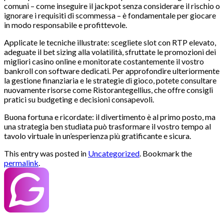
comuni – come inseguire il jackpot senza considerare il rischio o
ignorare i requisiti di scommessa – è fondamentale per giocare
in modo responsabile e profittevole.
Applicate le tecniche illustrate: scegliete slot con RTP elevato,
adeguate il bet sizing alla volatilità, sfruttate le promozioni dei
migliori casino online e monitorate costantemente il vostro
bankroll con software dedicati. Per approfondire ulteriormente
la gestione finanziaria e le strategie di gioco, potete consultare
nuovamente risorse come Ristorantegellius, che offre consigli
pratici su budgeting e decisioni consapevoli.
Buona fortuna e ricordate: il divertimento è al primo posto, ma
una strategia ben studiata può trasformare il vostro tempo al
tavolo virtuale in un’esperienza più gratificante e sicura.
This entry was posted in
Uncategorized
. Bookmark the
permalink
.