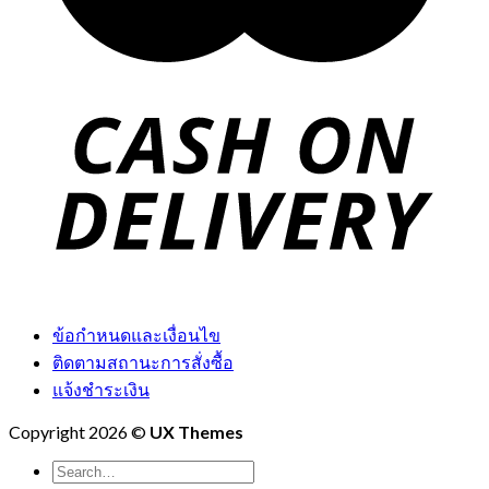
ข้อกำหนดและเงื่อนไข
ติดตามสถานะการสั่งซื้อ
แจ้งชำระเงิน
Copyright 2026 ©
UX Themes
Search