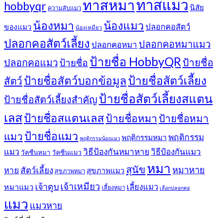
ทาสแมว
ทาสหมา
hobbyqr
นิสัย
ความลับแมว
น้องหมา
น้องแมว
ปลอกคอสัตว์
ของแมว
น้องเหมียว
ปลอกคอสัตว์เลี้ยง
ปลอกคอหมาแมว
ปลอกคอหมา
ป้ายชื่อ HobbyQR
ปลอกคอแมว
ป้ายชื่อ
ป้ายชื่อ
ป้ายชื่อสัตว์เลี้ยง
ป้ายชื่อสัตว์บอกข้อมูล
สัตว์
ป้ายชื่อสัตว์เลี้ยงสแตน
ป้ายชื่อสัตว์เลี้ยงสำคัญ
เลส
ป้ายชื่อสแตนเลส
ป้ายชื่อหมา
ป้ายชื่อหมา
ป้ายชื่อแมว
แมว
พฤติกรรม
พฤติกรรมหมา
พฤติกรรมน้องแมว
แมว
วิธีป้องกันหมาหาย
วิธีป้องกันแมว
วัคซีนหมา
วัคซีนแมว
หมา
สุนัข
หมาหาย
หาย
สัตว์เลี้ยง
สุขภาพแมว
สุขภาพหมา
เจ้าเหมียว
เจ้าตูบ
หมาแมว
เลี้ยงแมว
เลี้ยงหมา
เลือกปลอกคอ
แมว
แมวหาย