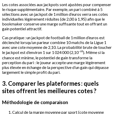
Les cotes associées aux jackpots sont ajustées pour compenser
le risque supplémentaire. Par exemple, un pari combiné à 5
sélections avec un jackpot de 1 million d’euros verra ses cotes
individuelles légèrement réduites (de 2,00 à 1,95) afin que le
bookmaker conserve une marge suffisante tout en offrant un
gain potentiel attractif.
Cas pratique : un jackpot de football de 1 million d’euros est
déclenché lorsqu’un parieur combine 10 matchs de la Ligue 1
avec une cote moyenne de 2,10. La probabilité brute de toucher
le jackpot est d’environ 1 sur 1 024 000 (2,10⁻¹⁰). Même si la
chance est minime, le potentiel de gain transforme la
perception du pari : le joueur accepte une marge légèrement
plus élevée en échange de la perspective d’un gain qui dépasse
largement le simple profit du pari.
3. Comparer les plateformes : quels
sites offrent les meilleures cotes ?
Méthodologie de comparaison
Calcul de la marge moyenne par sport (cote moyenne