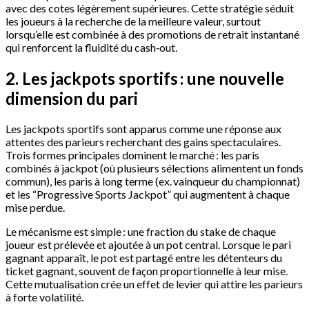
avec des cotes légèrement supérieures. Cette stratégie séduit
les joueurs à la recherche de la meilleure valeur, surtout
lorsqu’elle est combinée à des promotions de retrait instantané
qui renforcent la fluidité du cash‑out.
2. Les jackpots sportifs : une nouvelle
dimension du pari
Les jackpots sportifs sont apparus comme une réponse aux
attentes des parieurs recherchant des gains spectaculaires.
Trois formes principales dominent le marché : les paris
combinés à jackpot (où plusieurs sélections alimentent un fonds
commun), les paris à long terme (ex. vainqueur du championnat)
et les “Progressive Sports Jackpot” qui augmentent à chaque
mise perdue.
Le mécanisme est simple : une fraction du stake de chaque
joueur est prélevée et ajoutée à un pot central. Lorsque le pari
gagnant apparaît, le pot est partagé entre les détenteurs du
ticket gagnant, souvent de façon proportionnelle à leur mise.
Cette mutualisation crée un effet de levier qui attire les parieurs
à forte volatilité.