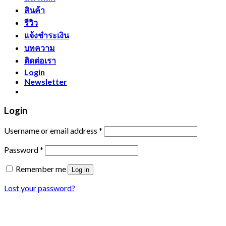
สินค้า
รีวิว
แจ้งชำระเงิน
บทความ
ติดต่อเรา
Login
Newsletter
Login
Username or email address
*
Password
*
Remember me
Log in
Lost your password?