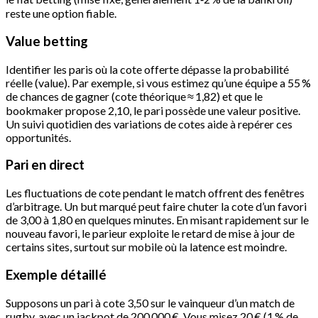
reste une option fiable.
Value betting
Identifier les paris où la cote offerte dépasse la probabilité
réelle (value). Par exemple, si vous estimez qu’une équipe a 55 %
de chances de gagner (cote théorique ≈ 1,82) et que le
bookmaker propose 2,10, le pari possède une valeur positive.
Un suivi quotidien des variations de cotes aide à repérer ces
opportunités.
Pari en direct
Les fluctuations de cote pendant le match offrent des fenêtres
d’arbitrage. Un but marqué peut faire chuter la cote d’un favori
de 3,00 à 1,80 en quelques minutes. En misant rapidement sur le
nouveau favori, le parieur exploite le retard de mise à jour de
certains sites, surtout sur mobile où la latence est moindre.
Exemple détaillé
Supposons un pari à cote 3,50 sur le vainqueur d’un match de
rugby, avec un jackpot de 200 000 €. Vous misez 20 € (1 % de