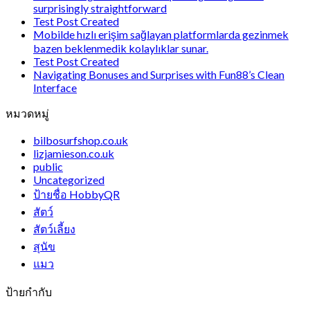
surprisingly straightforward
Test Post Created
Mobilde hızlı erişim sağlayan platformlarda gezinmek
bazen beklenmedik kolaylıklar sunar.
Test Post Created
Navigating Bonuses and Surprises with Fun88’s Clean
Interface
หมวดหมู่
bilbosurfshop.co.uk
lizjamieson.co.uk
public
Uncategorized
ป้ายชื่อ HobbyQR
สัตว์
สัตว์เลี้ยง
สุนัข
แมว
ป้ายกำกับ