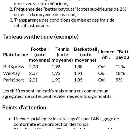
observée vs cote théorique).
Fréquence des “better payouts” (cotes supérieures de 2 %
ou plus à la moyenne du marché).
Transparence des conditions de mise et des frais de
retrait instantané.
Tableau synthétique (exemple)
Football
Tennis
Basketball
Licence
“Bett
Plateforme
(cote
(cote
(cote
ANJ
payou
moyenne)
moyenne)
moyenne)
BetXpress
2,03
1,92
1,88
Oui
12 %
WinPlay
2,07
1,95
1,91
Oui
18 %
ParisSport
2,01
1,90
1,85
Oui
9 %
Les chiffres sont indicatifs mais montrent comment un
agrégateur de cotes peut révéler des écarts significatifs.
Points d’attention
Licence : privilégiez les sites agréés par l’ANJ, gage de
conformité et de protection des fonds.