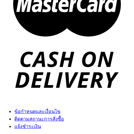
ข้อกำหนดและเงื่อนไข
ติดตามสถานะการสั่งซื้อ
แจ้งชำระเงิน