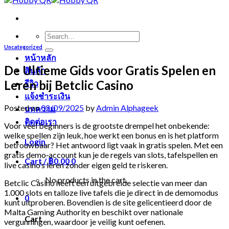
Search
for:
Uncategorized
หน้าหลัก
De Ultieme Gids voor Gratis Spelen en
สินค้า
Leren bij Betclic Casino
รีวิว
แจ้งชำระเงิน
Posted on
02/09/2025
by
Admin Alphageek
บทความ
ติดต่อเรา
Voor veel beginners is de grootste drempel het onbekende:
welke spellen zijn leuk, hoe werkt een bonus en is het platform
Login
betrouwbaar? Het antwoord ligt vaak in gratis spelen. Met een
gratis demo‑account kun je de regels van slots, tafelspellen en
Cart /
฿
0.00
0
live casino’s leren zonder eigen geld te riskeren.
No products in the cart.
Betclic Casino heeft een uitgebreide selectie van meer dan
1.000 slots en talloze live tafels die je direct in de demomodus
0
kunt uitproberen. Bovendien is de site gelicentieerd door de
Malta Gaming Authority en beschikt over nationale
Cart
vergunningen, waardoor je veilig kunt oefenen.