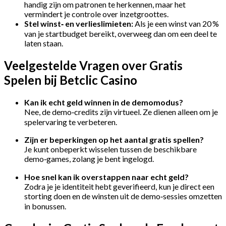
handig zijn om patronen te herkennen, maar het
vermindert je controle over inzetgroottes.
Stel winst‑ en verlieslimieten:
Als je een winst van 20 %
van je startbudget bereikt, overweeg dan om een deel te
laten staan.
Veelgestelde Vragen over Gratis
Spelen bij Betclic Casino
Kan ik echt geld winnen in de demomodus?
Nee, de demo‑credits zijn virtueel. Ze dienen alleen om je
spelervaring te verbeteren.
Zijn er beperkingen op het aantal gratis spellen?
Je kunt onbeperkt wisselen tussen de beschikbare
demo‑games, zolang je bent ingelogd.
Hoe snel kan ik overstappen naar echt geld?
Zodra je je identiteit hebt geverifieerd, kun je direct een
storting doen en de winsten uit de demo‑sessies omzetten
in bonussen.