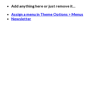
Skip
Add anything here or just remove it...
to
Assign a menu in Theme Options > Menus
content
Newsletter