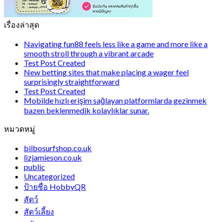
เรื่องล่าสุด
Navigating fun88 feels less like a game and more like a
smooth stroll through a vibrant arcade
Test Post Created
New betting sites that make placing a wager feel
surprisingly straightforward
Test Post Created
Mobilde hızlı erişim sağlayan platformlarda gezinmek
bazen beklenmedik kolaylıklar sunar.
หมวดหมู่
bilbosurfshop.co.uk
lizjamieson.co.uk
public
Uncategorized
ป้ายชื่อ HobbyQR
สัตว์
สัตว์เลี้ยง