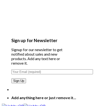
Sign up for Newsletter
Signup for our newsletter to get
notified about sales and new
products. Add any text here or
remove it.
Add anything here or just remove it...