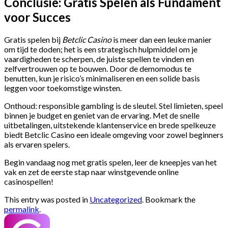
Conclusie: Gratis Spelen als Fundament
voor Succes
Gratis spelen bij
Betclic Casino
is meer dan een leuke manier
om tijd te doden; het is een strategisch hulpmiddel om je
vaardigheden te scherpen, de juiste spellen te vinden en
zelfvertrouwen op te bouwen. Door de demomodus te
benutten, kun je risico’s minimaliseren en een solide basis
leggen voor toekomstige winsten.
Onthoud: responsible gambling is de sleutel. Stel limieten, speel
binnen je budget en geniet van de ervaring. Met de snelle
uitbetalingen, uitstekende klantenservice en brede spelkeuze
biedt Betclic Casino een ideale omgeving voor zowel beginners
als ervaren spelers.
Begin vandaag nog met gratis spelen, leer de kneepjes van het
vak en zet de eerste stap naar winstgevende online
casinospellen!
This entry was posted in
Uncategorized
. Bookmark the
permalink
.