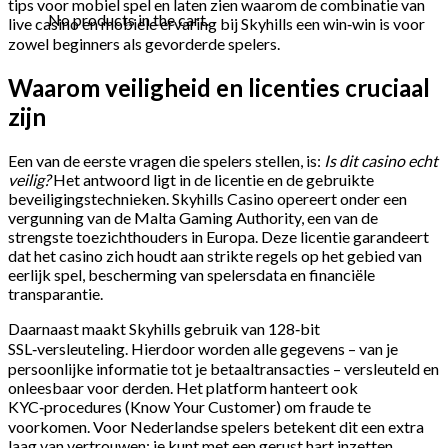
tips voor mobiel spel en laten zien waarom de combinatie van
No products in the cart.
live casino en mobiele ervaring bij Skyhills een win‑win is voor
zowel beginners als gevorderde spelers.
Waarom veiligheid en licenties cruciaal
zijn
Een van de eerste vragen die spelers stellen, is:
Is dit casino echt
veilig?
Het antwoord ligt in de licentie en de gebruikte
beveiligingstechnieken. Skyhills Casino opereert onder een
vergunning van de Malta Gaming Authority, een van de
strengste toezichthouders in Europa. Deze licentie garandeert
dat het casino zich houdt aan strikte regels op het gebied van
eerlijk spel, bescherming van spelersdata en financiële
transparantie.
Daarnaast maakt Skyhills gebruik van 128‑bit
SSL‑versleuteling. Hierdoor worden alle gegevens – van je
persoonlijke informatie tot je betaaltransacties – versleuteld en
onleesbaar voor derden. Het platform hanteert ook
KYC‑procedures (Know Your Customer) om fraude te
voorkomen. Voor Nederlandse spelers betekent dit een extra
laag van vertrouwen: je kunt met een gerust hart inzetten,