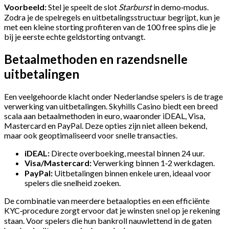
Voorbeeld:
Stel je speelt de slot
Starburst
in demo‑modus.
Zodra je de spelregels en uitbetalingsstructuur begrijpt, kun je
met een kleine storting profiteren van de 100 free spins die je
bij je eerste echte geldstorting ontvangt.
Betaalmethoden en razendsnelle
uitbetalingen
Een veelgehoorde klacht onder Nederlandse spelers is de trage
verwerking van uitbetalingen. Skyhills Casino biedt een breed
scala aan betaalmethoden in euro, waaronder iDEAL, Visa,
Mastercard en PayPal. Deze opties zijn niet alleen bekend,
maar ook geoptimaliseerd voor snelle transacties.
iDEAL:
Directe overboeking, meestal binnen 24 uur.
Visa/Mastercard:
Verwerking binnen 1‑2 werkdagen.
PayPal:
Uitbetalingen binnen enkele uren, ideaal voor
spelers die snelheid zoeken.
De combinatie van meerdere betaalopties en een efficiënte
KYC‑procedure zorgt ervoor dat je winsten snel op je rekening
staan. Voor spelers die hun bankroll nauwlettend in de gaten