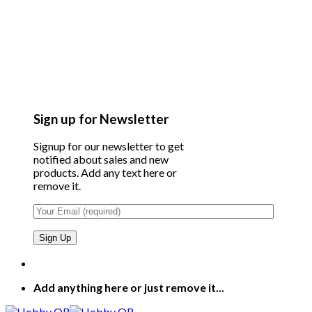
Sign up for Newsletter
Signup for our newsletter to get
notified about sales and new
products. Add any text here or
remove it.
Add anything here or just remove it...