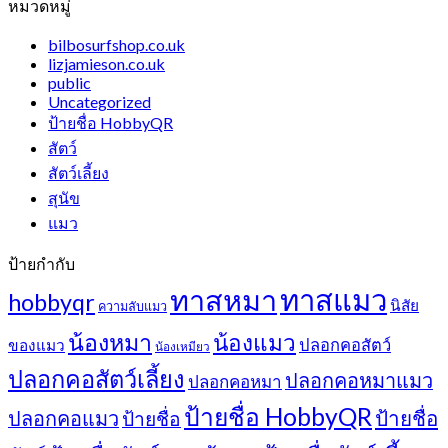
หมวดหมู่
bilbosurfshop.co.uk
lizjamieson.co.uk
public
Uncategorized
ป้ายชื่อ HobbyQR
สัตว์
สัตว์เลี้ยง
สุนัข
แมว
ป้ายกำกับ
ทาสแมว
ทาสหมา
hobbyqr
นิสัย
ความลับแมว
น้องหมา
น้องแมว
ปลอกคอสัตว์
ของแมว
น้องเหมียว
ปลอกคอสัตว์เลี้ยง
ปลอกคอหมาแมว
ปลอกคอหมา
ป้ายชื่อ HobbyQR
ปลอกคอแมว
ป้ายชื่อ
ป้ายชื่อ