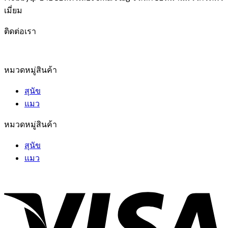
เมี่ยม
ติดต่อเรา
หมวดหมู่สินค้า
สุนัข
แมว
หมวดหมู่สินค้า
สุนัข
แมว