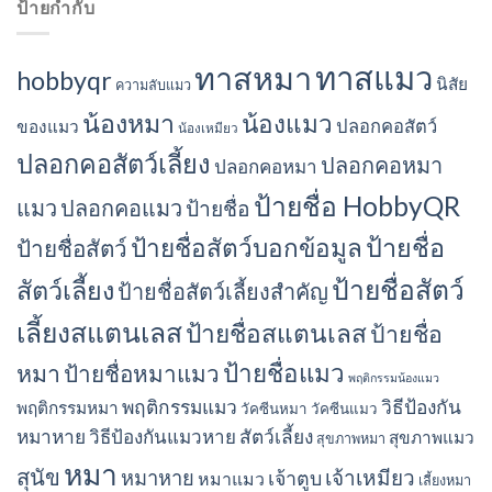
ป้ายกำกับ
ทาสแมว
ทาสหมา
hobbyqr
นิสัย
ความลับแมว
น้องหมา
น้องแมว
ปลอกคอสัตว์
ของแมว
น้องเหมียว
ปลอกคอสัตว์เลี้ยง
ปลอกคอหมา
ปลอกคอหมา
ป้ายชื่อ HobbyQR
แมว
ปลอกคอแมว
ป้ายชื่อ
ป้ายชื่อ
ป้ายชื่อสัตว์บอกข้อมูล
ป้ายชื่อสัตว์
ป้ายชื่อสัตว์
สัตว์เลี้ยง
ป้ายชื่อสัตว์เลี้ยงสำคัญ
เลี้ยงสแตนเลส
ป้ายชื่อสแตนเลส
ป้ายชื่อ
ป้ายชื่อแมว
หมา
ป้ายชื่อหมาแมว
พฤติกรรมน้องแมว
พฤติกรรมแมว
วิธีป้องกัน
พฤติกรรมหมา
วัคซีนหมา
วัคซีนแมว
หมาหาย
วิธีป้องกันแมวหาย
สัตว์เลี้ยง
สุขภาพแมว
สุขภาพหมา
หมา
สุนัข
เจ้าเหมียว
หมาหาย
เจ้าตูบ
หมาแมว
เลี้ยงหมา