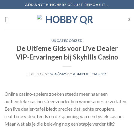
Skip
ADD ANYTHING HERE OR JUST REMOVE IT...
to
content
0
UNCATEGORIZED
De Ultieme Gids voor Live Dealer
VIP‑Ervaringen bij Skyhills Casino
POSTED ON
19/02/2026
BY
ADMIN ALPHAGEEK
Online casino‑spelers zoeken steeds meer naar een
authentieke casino‑sfeer zonder hun woonkamer te verlaten.
Een live dealer‑tafel biedt precies dat: echte croupiers,
real‑time video‑feeds en de spanning van een fysiek casino.
Maar wat als je die beleving nog een stapje verder tilt?