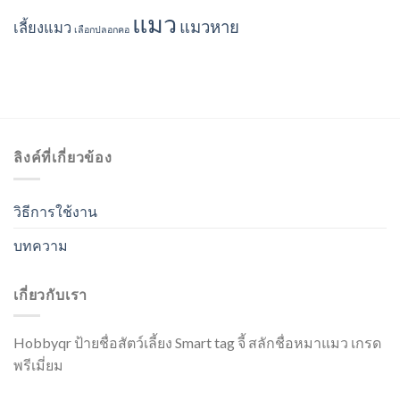
แมว
แมวหาย
เลี้ยงแมว
เลือกปลอกคอ
ลิงค์ที่เกี่ยวข้อง
วิธีการใช้งาน
บทความ
เกี่ยวกับเรา
Hobbyqr ป้ายชื่อสัตว์เลี้ยง Smart tag จี้ สลักชื่อหมาแมว เกรด
พรีเมี่ยม