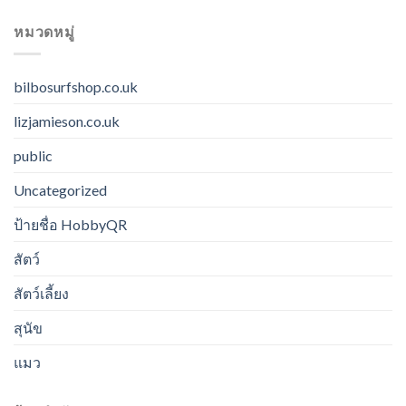
หมวดหมู่
bilbosurfshop.co.uk
lizjamieson.co.uk
public
Uncategorized
ป้ายชื่อ HobbyQR
สัตว์
สัตว์เลี้ยง
สุนัข
แมว