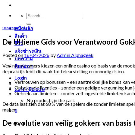
Search
for:
หน้าหลัก
Uncategorized
สินค้า
De Ultieme Gids voor Verantwoord Gokke
รีวิว
แจ้งชำระเงิน
Posted on
16/04/2026
by
Admin Alphageek
บทความ
Veel nieuwkomers kiezen een online casino op basis van de mooi
ติดต่อเรา
de praktijk leidt dit vaak tot teleurstelling en onnodig risico.
Login
Vertrouwen op bonussen – een aantrekkelijke bonus kan verl
Onbekende licenties – zonder een geldige vergunning kun je
Cart /
฿
0.00
0
Gebrek aan limieten – zonder zelf ingestelde limieten kan h
No products in the cart.
De data laat zien dat 68 % van de spelers die zonder limieten sp
maken.
0
De evolutie van veilig gokken: van basis 
Cart