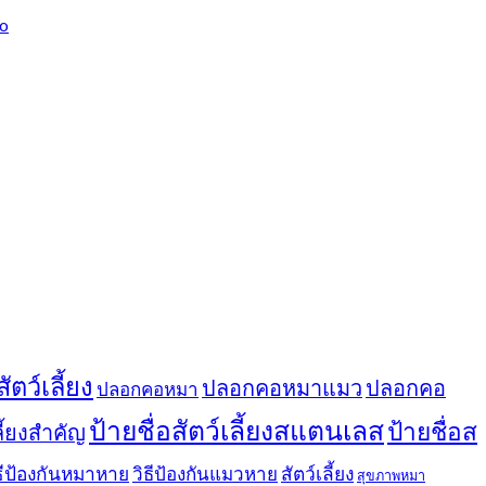
io
ตว์เลี้ยง
ปลอกคอหมาแมว
ปลอกคอ
ปลอกคอหมา
ป้ายชื่อสัตว์เลี้ยงสแตนเลส
ป้ายชื่อส
ลี้ยงสำคัญ
ธีป้องกันหมาหาย
วิธีป้องกันแมวหาย
สัตว์เลี้ยง
สุขภาพหมา