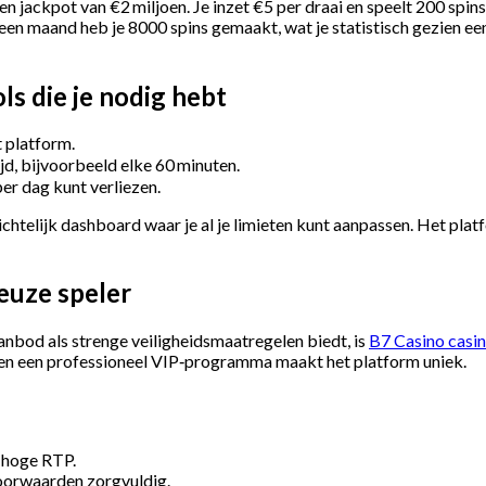
 jackpot van €2 miljoen. Je inzet €5 per draai en speelt 200 spins pe
en maand heb je 8000 spins gemaakt, wat je statistisch gezien een 
ls die je nodig hebt
t platform.
jd, bijvoorbeeld elke 60 minuten.
per dag kunt verliezen.
ichtelijk dashboard waar je al je limieten kunt aanpassen. Het pl
euze speler
anbod als strenge veiligheidsmaatregelen biedt, is
B7 Casino casi
n, en een professioneel VIP‑programma maakt het platform uniek.
n hoge RTP.
oorwaarden zorgvuldig.