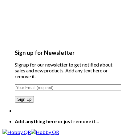
Sign up for Newsletter
Signup for our newsletter to get notified about
sales and new products. Add any text here or
remove it.
Add anything here or just remove it...