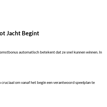
ot Jacht Begint
komstbonus automatisch betekent dat ze snel kunnen winnen. In
om cruciaal om vanaf het begin een verantwoord speelplan te