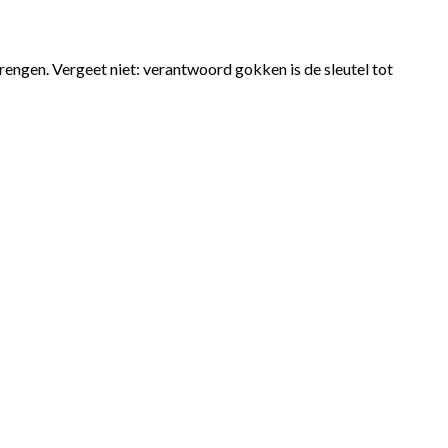
rengen. Vergeet niet: verantwoord gokken is de sleutel tot