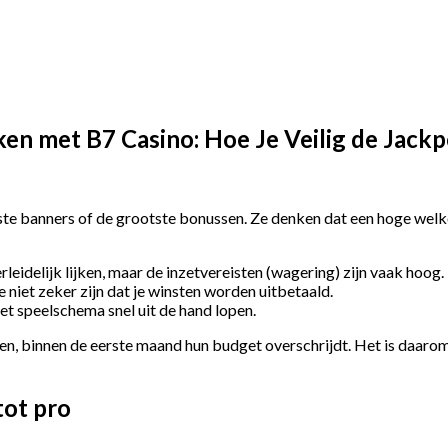
n met B7 Casino: Hoe Je Veilig de Jackp
ste banners of de grootste bonussen. Ze denken dat een hoge wel
eidelijk lijken, maar de inzetvereisten (wagering) zijn vaak hoog.
 niet zeker zijn dat je winsten worden uitbetaald.
et speelschema snel uit de hand lopen.
elen, binnen de eerste maand hun budget overschrijdt. Het is daar
tot pro