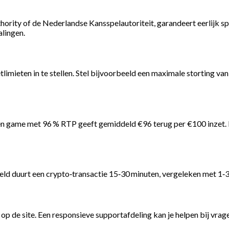
rity of de Nederlandse Kansspelautoriteit, garandeert eerlijk sp
alingen.
etlimieten in te stellen. Stel bijvoorbeeld een maximale storting 
Een game met 96 % RTP geeft gemiddeld €96 terug per €100 inzet. H
ld duurt een crypto‑transactie 15‑30 minuten, vergeleken met 1‑
op de site. Een responsieve supportafdeling kan je helpen bij vrage