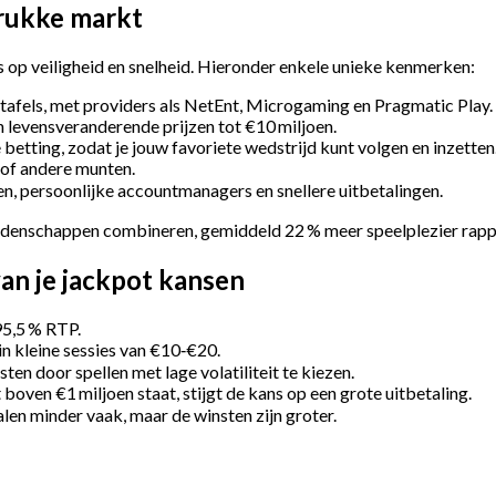
drukke markt
op veiligheid en snelheid. Hieronder enkele unieke kenmerken:
r tafels, met providers als NetEnt, Microgaming en Pragmatic Play.
 levensveranderende prijzen tot €10 miljoen.
betting, zodat je jouw favoriete wedstrijd kunt volgen en inzetten
 of andere munten.
n, persoonlijke accountmanagers en snellere uitbetalingen.
weddenschappen combineren, gemiddeld 22 % meer speelplezier rapp
van je jackpot kansen
95,5 % RTP.
in kleine sessies van €10‑€20.
en door spellen met lage volatiliteit te kiezen.
oven €1 miljoen staat, stijgt de kans op een grote uitbetaling.
alen minder vaak, maar de winsten zijn groter.