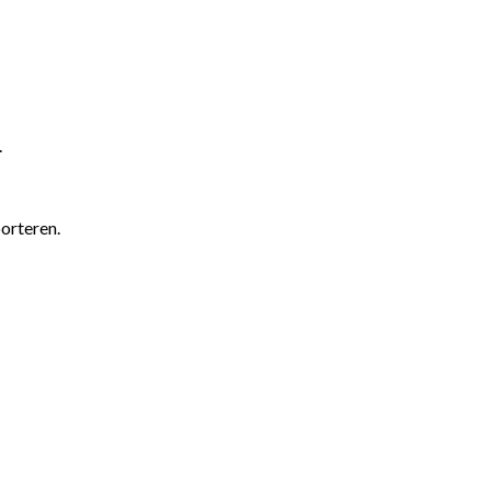
.
orteren.