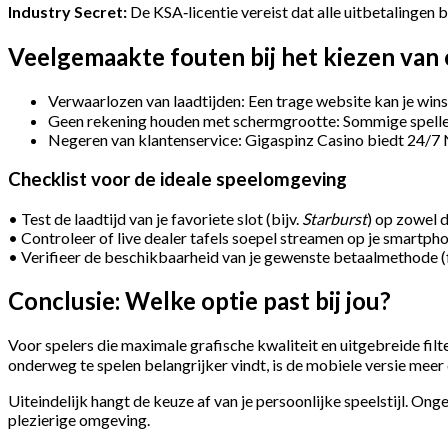
Industry Secret:
De KSA‑licentie vereist dat alle uitbetalingen
Veelgemaakte fouten bij het kiezen van
Verwaarlozen van laadtijden: Een trage website kan je winst
Geen rekening houden met schermgrootte: Sommige spellen zi
Negeren van klantenservice: Gigaspinz Casino biedt 24/7 Ne
Checklist voor de ideale speelomgeving
• Test de laadtijd van je favoriete slot (bijv.
Starburst
) op zowel 
• Controleer of live dealer tafels soepel streamen op je smartpho
• Verifieer de beschikbaarheid van je gewenste betaalmethode (f
Conclusie: Welke optie past bij jou?
Voor spelers die maximale grafische kwaliteit en uitgebreide filt
onderweg te spelen belangrijker vindt, is de mobiele versie meer
Uiteindelijk hangt de keuze af van je persoonlijke speelstijl. On
plezierige omgeving.