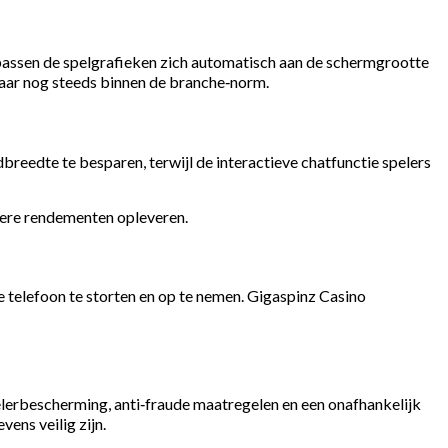
 passen de spelgrafieken zich automatisch aan de schermgrootte
maar nog steeds binnen de branche‑norm.
breedte te besparen, terwijl de interactieve chatfunctie spelers
gere rendementen opleveren.
 telefoon te storten en op te nemen. Gigaspinz Casino
elerbescherming, anti‑fraude maatregelen en een onafhankelijk
ens veilig zijn.