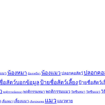
น้องหมา
ปลอกคอสั
น้องแมว
ปลอกคอสัตว์
งแมว
น้องเหมียว
ป้ายชื่อสัตว์เลี้ยง
ชื่อสัตว์บอกข้อมูล
ป้ายชื่อสัตว์เ
ว
พฤติกรรมแมว
วิ
พฤติกรรมหมา
วัคซีนหมา
วัคซีนแมว
พฤติกรรมน้องแมว
แมว
ว
แมวหาย
เลี้ยงแมว
เลี้ยงหมา
เลือกปลอกคอ