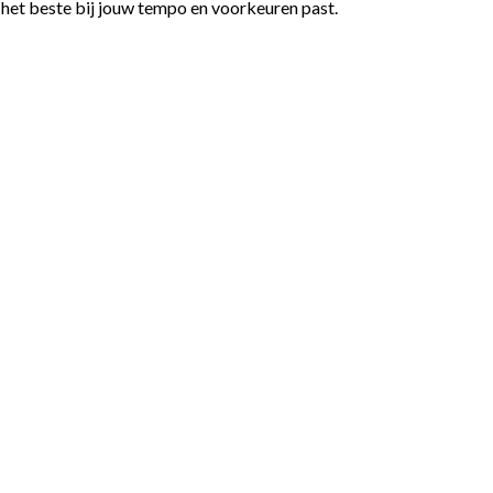
t het beste bij jouw tempo en voorkeuren past.