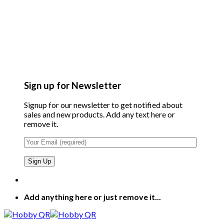
Sign up for Newsletter
Signup for our newsletter to get notified about
sales and new products. Add any text here or
remove it.
Add anything here or just remove it...