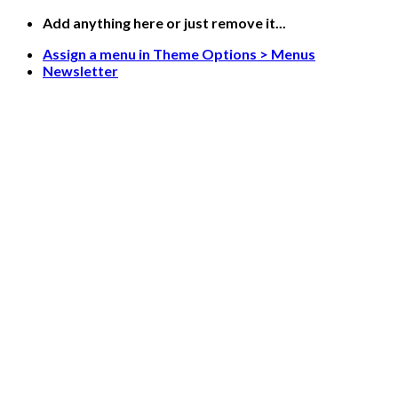
Skip
Add anything here or just remove it...
to
Assign a menu in Theme Options > Menus
content
Newsletter