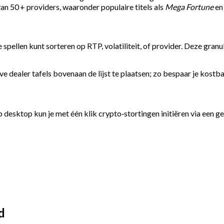
n 50 + providers, waaronder populaire titels als
Mega Fortune
e
pellen kunt sorteren op RTP, volatiliteit, of provider. Deze granu
 dealer tafels bovenaan de lijst te plaatsen; zo bespaar je kostbare
 desktop kun je met één klik crypto‑stortingen initiëren via een g
d