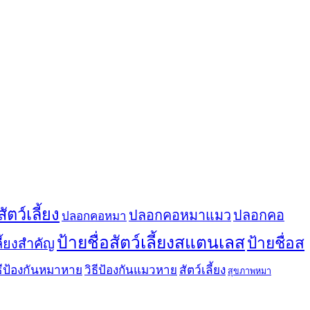
ตว์เลี้ยง
ปลอกคอหมาแมว
ปลอกคอ
ปลอกคอหมา
ป้ายชื่อสัตว์เลี้ยงสแตนเลส
ป้ายชื่อส
ลี้ยงสำคัญ
ธีป้องกันหมาหาย
วิธีป้องกันแมวหาย
สัตว์เลี้ยง
สุขภาพหมา