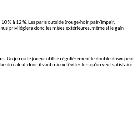
10 % à 12 %. Les paris outside (rouge/noir, pair/impair,
s privilégiera donc les mises extérieures, même si le gain
nus. Un jeu où le joueur utilise régulièrement le double down peut
 du calcul, donc il vaut mieux l’éviter lorsqu’on veut satisfaire