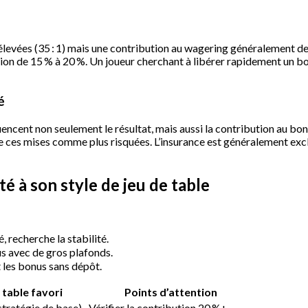
s élevées (35 : 1) mais une contribution au wagering généralement de 
n de 15 % à 20 %. Un joueur cherchant à libérer rapidement un bonu
é
luencent non seulement le résultat, mais aussi la contribution au bo
e ces mises comme plus risquées. L’insurance est généralement exclue
é à son style de jeu de table
é, recherche la stabilité.
us avec de gros plafonds.
t les bonus sans dépôt.
 table favori
Points d’attention
stratégie de base)
Vérifier la contribution 20 %+