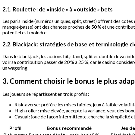
2.1. Roulette : de « inside » à « outside » bets
Les paris inside (numéros uniques, split, street) offrent des cote
manque/passe) ont des chances proches de 50 % et une contributio
potentiel est moindre.
2.2. Blackjack : stratégies de base et terminologie cl
Dans le blackjack, les actions hit, stand, split et double down inf
voir sa contribution passer de 20 % à 25 %, car le casino considèr
un wagering.
3. Comment choisir le bonus le plus adapt
Les joueurs se répartissent en trois profils :
Risk‑averse : préfère les mises faibles, jeux à faible volatilit
High‑roller : mise élevée, accepte la variance, veut des bon
Casual : joue de façon intermittente, cherche la simplicité e
Profil
Bonus recommandé
Jeu de
Risk‑averse
Bonus sans dépôt + cash‑back 5 %
Blackjack (