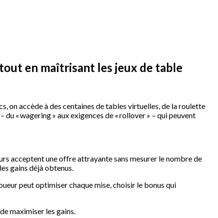
tout en maîtrisant les jeux de table
s, on accède à des centaines de tables virtuelles, de la roulette
du « wagering » aux exigences de « rollover » – qui peuvent
ueurs acceptent une offre attrayante sans mesurer le nombre de
les gains déjà obtenus.
joueur peut optimiser chaque mise, choisir le bonus qui
de maximiser les gains.