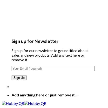
Sign up for Newsletter
Signup for our newsletter to get notified about
sales and new products. Add any text here or
remove it.
Add anything here or just remove it...