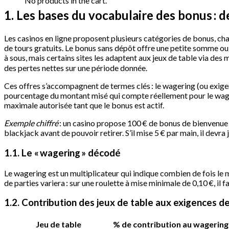
No products in the cart.
1. Les bases du vocabulaire des bonus : d
Les casinos en ligne proposent plusieurs catégories de bonus, 
de tours gratuits. Le bonus sans dépôt offre une petite somme ou de
à sous, mais certains sites les adaptent aux jeux de table via de
des pertes nettes sur une période donnée.
Ces offres s’accompagnent de termes clés : le wagering (ou exigenc
pourcentage du montant misé qui compte réellement pour le wagerin
maximale autorisée tant que le bonus est actif.
Exemple chiffré
: un casino propose 100 € de bonus de bienvenue a
blackjack avant de pouvoir retirer. S’il mise 5 € par main, il devra
1.1. Le « wagering » décodé
Le wagering est un multiplicateur qui indique combien de fois le m
de parties variera : sur une roulette à mise minimale de 0,10 €, il f
1.2. Contribution des jeux de table aux exigences d
Jeu de table
% de contribution au wagering