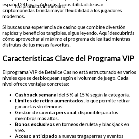
español 24 horas. Además, la posibilidad de usar
No products in the cart.
criptomonedas brinda mayor flexibilidad a los jugadores
modernos.
Si buscas una experiencia de casino que combine diversión,
rapidez y beneficios tangibles, sigue leyendo. Aquí descubrirás
cómo aprovechar al máximo el programa de lealtad mientras
disfrutas de tus mesas favoritas.
Características Clave del Programa VIP
El programa VIP de Betalice Casino está estructurado en varios
niveles que se desbloquean según el volumen de juego. Cada
nivel ofrece ventajas concretas:
Cashback semanal
del 5 % al 15 % según la categoría.
Límites de retiro aumentados
, lo que permite retirar
ganancias sin demoras.
Gestor de cuenta personal
, disponible para los
miembros más altos.
Bonos exclusivos
en torneos de ruleta y blackjack en
vivo.
Acceso anticipado
a nuevas tragaperras y eventos