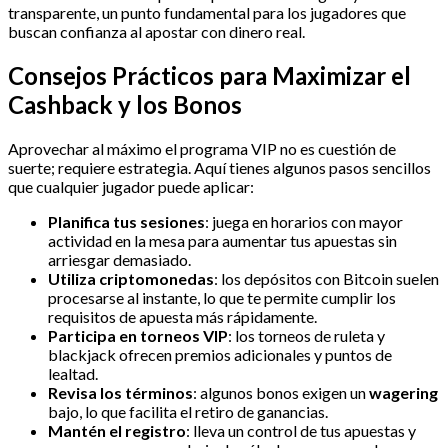
transparente, un punto fundamental para los jugadores que
buscan confianza al apostar con dinero real.
Consejos Prácticos para Maximizar el
Cashback y los Bonos
Aprovechar al máximo el programa VIP no es cuestión de
suerte; requiere estrategia. Aquí tienes algunos pasos sencillos
que cualquier jugador puede aplicar:
Planifica tus sesiones
: juega en horarios con mayor
actividad en la mesa para aumentar tus apuestas sin
arriesgar demasiado.
Utiliza criptomonedas
: los depósitos con Bitcoin suelen
procesarse al instante, lo que te permite cumplir los
requisitos de apuesta más rápidamente.
Participa en torneos VIP
: los torneos de ruleta y
blackjack ofrecen premios adicionales y puntos de
lealtad.
Revisa los términos
: algunos bonos exigen un
wagering
bajo, lo que facilita el retiro de ganancias.
Mantén el registro
: lleva un control de tus apuestas y