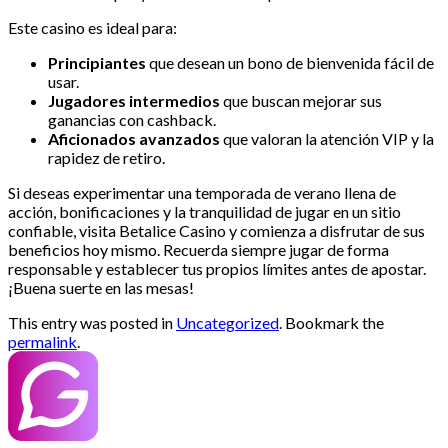
Este casino es ideal para:
Principiantes
que desean un bono de bienvenida fácil de
usar.
Jugadores intermedios
que buscan mejorar sus
ganancias con cashback.
Aficionados avanzados
que valoran la atención VIP y la
rapidez de retiro.
Si deseas experimentar una temporada de verano llena de
acción, bonificaciones y la tranquilidad de jugar en un sitio
confiable, visita Betalice Casino y comienza a disfrutar de sus
beneficios hoy mismo. Recuerda siempre jugar de forma
responsable y establecer tus propios límites antes de apostar.
¡Buena suerte en las mesas!
This entry was posted in
Uncategorized
. Bookmark the
permalink
.