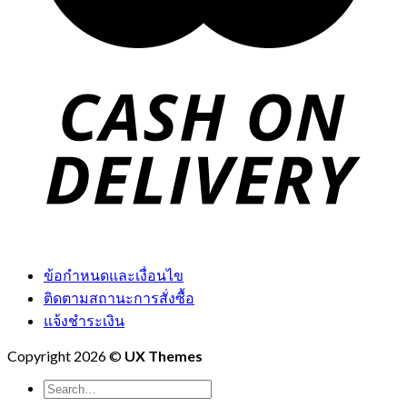
ข้อกำหนดและเงื่อนไข
ติดตามสถานะการสั่งซื้อ
แจ้งชำระเงิน
Copyright 2026 ©
UX Themes
Search
for: