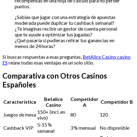
recompensas en una hoja de cálculo para no perder
puntos.
¿Sabías que jugar con una estrategia de apuestas
moderada puede duplicar tu cashback semanal?
¿Te imaginas recibir un gestor de cuenta personal
que te ayude a optimizar tus jugadas?
¿Qué pasaría si pudieras retirar tus ganancias en
menos de 24 horas?
Si buscas respuestas a esas preguntas,
BetAlice Casino casino
ES
reúne todas esas ventajas en un solo sitio.
Comparativa con Otros Casinos
Españoles
Betalice
Competidor
Característica
Competidor B
Casino
A
150+ (incl. en
Juegos de mesa
80
120
vivo)
5‑15 %
Cashback VIP
3 % mensual
No disponible
semanal