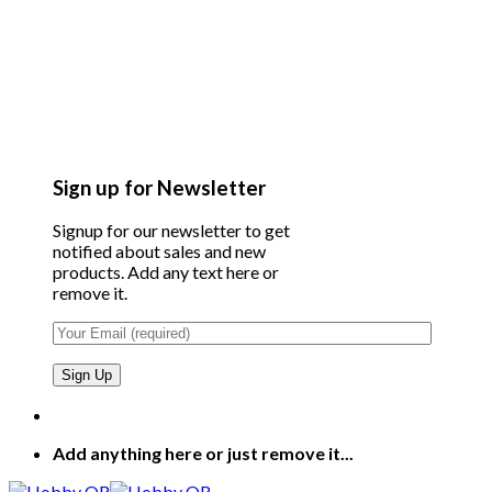
Sign up for Newsletter
Signup for our newsletter to get
notified about sales and new
products. Add any text here or
remove it.
Add anything here or just remove it...