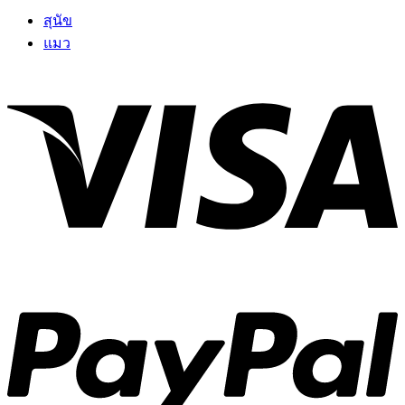
สุนัข
แมว