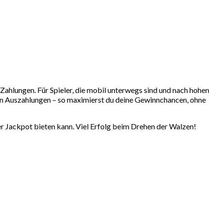
Zahlungen. Für Spieler, die mobil unterwegs sind und nach hohen
len Auszahlungen – so maximierst du deine Gewinnchancen, ohne
er Jackpot bieten kann. Viel Erfolg beim Drehen der Walzen!