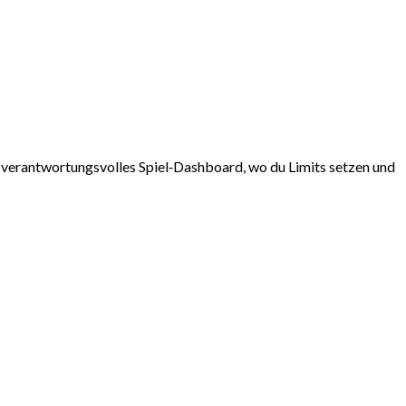
 verantwortungsvolles Spiel‑Dashboard, wo du Limits setzen und