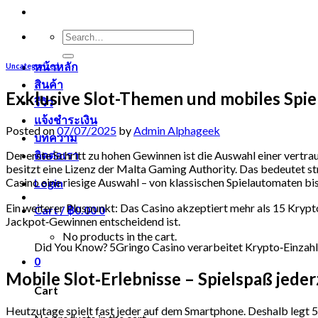
Search
for:
หน้าหลัก
Uncategorized
สินค้า
Exklusive Slot-Themen und mobiles Spie
รีวิว
แจ้งชำระเงิน
Posted on
07/07/2025
by
Admin Alphageek
บทความ
Der erste Schritt zu hohen Gewinnen ist die Auswahl einer vertr
ติดต่อเรา
besitzt eine Lizenz der Malta Gaming Authority. Das bedeutet str
Casino eine riesige Auswahl – von klassischen Spielautomaten bis
Login
Ein weiterer Pluspunkt: Das Casino akzeptiert mehr als 15 Kryp
Cart /
฿
0.00
0
Jackpot‑Gewinnen entscheidend ist.
No products in the cart.
Did You Know? 5Gringo Casino verarbeitet Krypto‑Einzahlu
0
Mobile Slot‑Erlebnisse – Spielspaß jeder
Cart
Heutzutage spielt fast jeder auf dem Smartphone. Deshalb legt 5