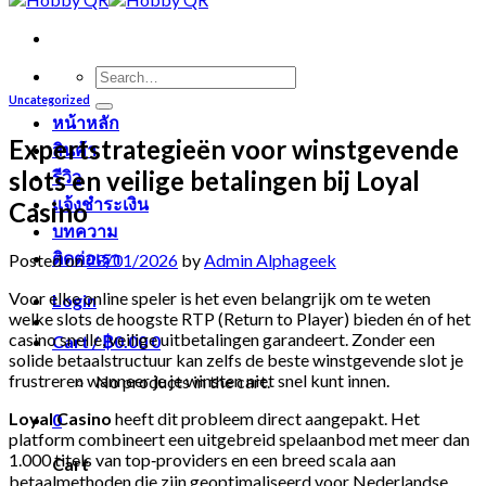
Search
for:
Uncategorized
หน้าหลัก
Expertstrategieën voor winstgevende
สินค้า
slots en veilige betalingen bij Loyal
รีวิว
แจ้งชำระเงิน
Casino
บทความ
ติดต่อเรา
Posted on
28/01/2026
by
Admin Alphageek
Voor elke online speler is het even belangrijk om te weten
Login
welke slots de hoogste RTP (Return to Player) bieden én of het
casino snelle, veilige uitbetalingen garandeert. Zonder een
Cart /
฿
0.00
0
solide betaalstructuur kan zelfs de beste winstgevende slot je
frustreren wanneer je je winsten niet snel kunt innen.
No products in the cart.
Loyal Casino
heeft dit probleem direct aangepakt. Het
0
platform combineert een uitgebreid spelaanbod met meer dan
1.000 titels van top‑providers en een breed scala aan
Cart
betaalmethoden die zijn geoptimaliseerd voor Nederlandse