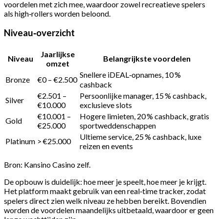
voordelen met zich mee, waardoor zowel recreatieve spelers
als high‑rollers worden beloond.
Niveau‑overzicht
Jaarlijkse
Niveau
Belangrijkste voordelen
omzet
Snellere iDEAL‑opnames, 10 %
Bronze
€0 – €2.500
cashback
€2.501 –
Persoonlijke manager, 15 % cashback,
Silver
€10.000
exclusieve slots
€10.001 –
Hogere limieten, 20 % cashback, gratis
Gold
€25.000
sportweddenschappen
Ultieme service, 25 % cashback, luxe
Platinum
> €25.000
reizen en events
Bron: Kansino Casino zelf.
De opbouw is duidelijk: hoe meer je speelt, hoe meer je krijgt.
Het platform maakt gebruik van een real‑time tracker, zodat
spelers direct zien welk niveau ze hebben bereikt. Bovendien
worden de voordelen maandelijks uitbetaald, waardoor er geen