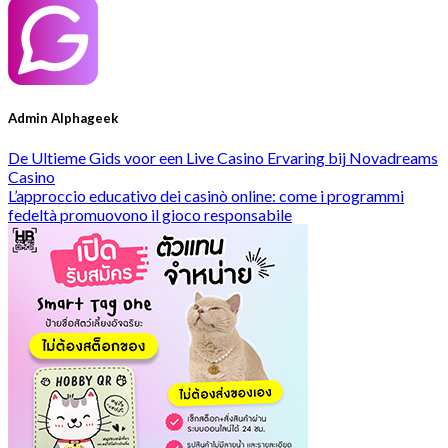
Admin Alphageek
De Ultieme Gids voor een Live Casino Ervaring bij Novadreams
Casino
L’approccio educativo dei casinò online: come i programmi
fedeltà promuovono il gioco responsabile