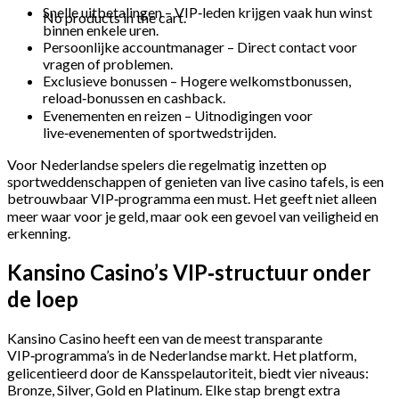
Snelle uitbetalingen – VIP‑leden krijgen vaak hun winst
No products in the cart.
binnen enkele uren.
Persoonlijke accountmanager – Direct contact voor
vragen of problemen.
Exclusieve bonussen – Hogere welkomstbonussen,
reload‑bonussen en cashback.
Evenementen en reizen – Uitnodigingen voor
live‑evenementen of sportwedstrijden.
Voor Nederlandse spelers die regelmatig inzetten op
sportweddenschappen of genieten van live casino tafels, is een
betrouwbaar VIP‑programma een must. Het geeft niet alleen
meer waar voor je geld, maar ook een gevoel van veiligheid en
erkenning.
Kansino Casino’s VIP‑structuur onder
de loep
Kansino Casino heeft een van de meest transparante
VIP‑programma’s in de Nederlandse markt. Het platform,
gelicentieerd door de Kansspelautoriteit, biedt vier niveaus:
Bronze, Silver, Gold en Platinum. Elke stap brengt extra