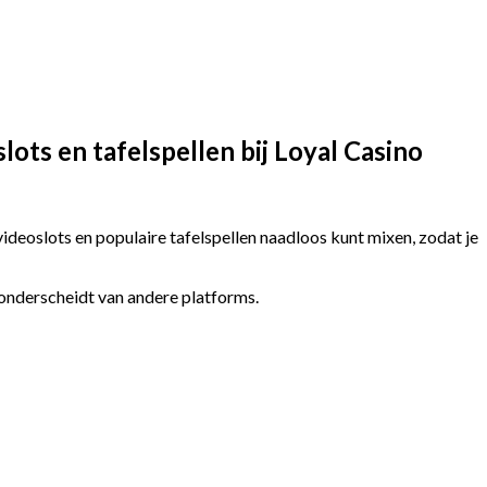
ots en tafelspellen bij Loyal Casino
 videoslots en populaire tafelspellen naadloos kunt mixen, zodat je
onderscheidt van andere platforms.