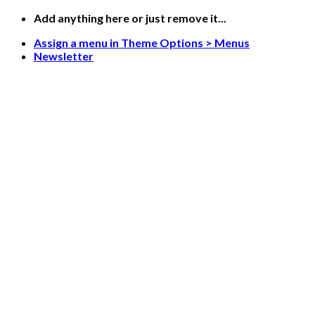
Skip
Add anything here or just remove it...
to
Assign a menu in Theme Options > Menus
content
Newsletter