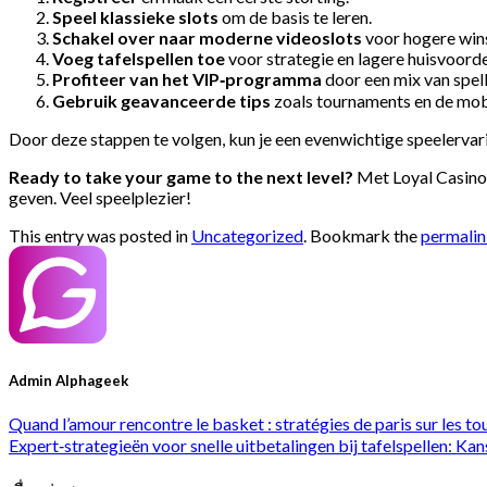
Speel klassieke slots
om de basis te leren.
Schakel over naar moderne videoslots
voor hogere win
Voeg tafelspellen toe
voor strategie en lagere huisvoorde
Profiteer van het VIP‑programma
door een mix van spell
Gebruik geavanceerde tips
zoals tournaments en de mob
Door deze stappen te volgen, kun je een evenwichtige speelervari
Ready to take your game to the next level?
Met Loyal Casino’s
geven. Veel speelplezier!
This entry was posted in
Uncategorized
. Bookmark the
permali
Admin Alphageek
Quand l’amour rencontre le basket : stratégies de paris sur les t
Expert‑strategieën voor snelle uitbetalingen bij tafelspellen: Ka