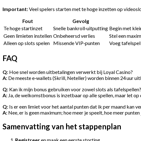
Important:
Veel spelers starten met te hoge inzetten op videosl
Fout
Gevolg
Te hoge startinzet
Snelle bankroll‑uitputting
Begin met klei
Geen limieten instellen
Onbeheersd verlies
Stel een maxima
Alleen op slots spelen
Missende VIP‑punten
Voeg tafelspell
FAQ
Q:
Hoe snel worden uitbetalingen verwerkt bij Loyal Casino?
A:
De meeste e‑wallets (Skrill, Neteller) worden binnen 24 uur u
Q:
Kan ik mijn bonus gebruiken voor zowel slots als tafelspellen
A:
Ja, de welkomstbonus is inzetbaar op alle spellen, maar let op
Q:
Is er een limiet voor het aantal punten dat ik per maand kan v
A:
Nee, er is geen maximum; hoe meer je speelt, hoe meer punten 
Samenvatting van het stappenplan
Registreer
en maak een eerste storting.