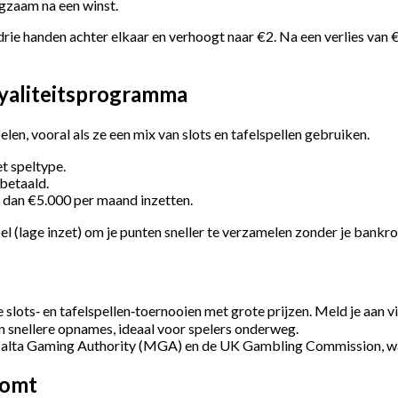
gzaam na een winst.
rie handen achter elkaar en verhoogt naar €2. Na een verlies van €
oyaliteitsprogramma
en, vooral als ze een mix van slots en tafelspellen gebruiken.
t speltype.
tbetaald.
r dan €5.000 per maand inzetten.
 (lage inzet) om je punten sneller te verzamelen zonder je bankroll
 slots‑ en tafelspellen‑toernooien met grote prijzen. Meld je aan 
en snellere opnames, ideaal voor spelers onderweg.
alta Gaming Authority (MGA) en de UK Gambling Commission, wat ga
komt