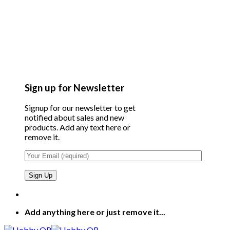
Sign up for Newsletter
Signup for our newsletter to get
notified about sales and new
products. Add any text here or
remove it.
Add anything here or just remove it...