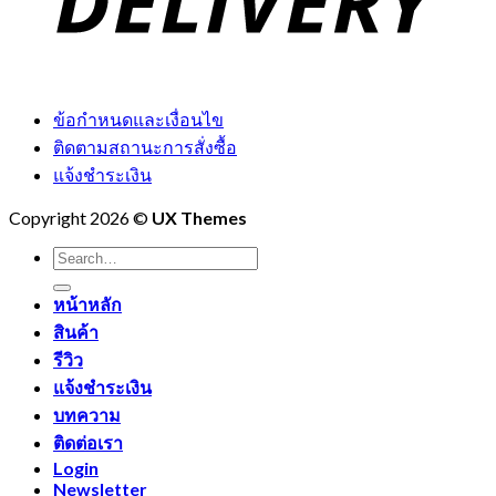
ข้อกำหนดและเงื่อนไข
ติดตามสถานะการสั่งซื้อ
แจ้งชำระเงิน
Copyright 2026 ©
UX Themes
Search
for:
หน้าหลัก
สินค้า
รีวิว
แจ้งชำระเงิน
บทความ
ติดต่อเรา
Login
Newsletter