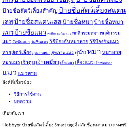
ป้ายชื่อสัตว์เลี้ยงสแตน
ป้ายชื่อสัตว์เลี้ยงสำคัญ
เลส
ป้ายชื่อสแตนเลส
ป้ายชื่อหมา
ป้ายชื่อหมา
ป้ายชื่อแมว
แมว
พฤติกรรม
พฤติกรรมหมา
พฤติกรรมน้องแมว
แมว
วิธีป้องกันหมาหาย
วิธีป้องกันแมว
วัคซีนหมา
วัคซีนแมว
หมา
สุนัข
หมาหาย
หาย
สัตว์เลี้ยง
สุขภาพแมว
สุขภาพหมา
เจ้าเหมียว
เจ้าตูบ
หมาแมว
เลี้ยงแมว
เลี้ยงหมา
เลือกปลอกคอ
แมว
แมวหาย
ลิงค์ที่เกี่ยวข้อง
วิธีการใช้งาน
บทความ
เกี่ยวกับเรา
Hobbyqr ป้ายชื่อสัตว์เลี้ยง Smart tag จี้ สลักชื่อหมาแมว เกรดพรี