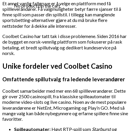
Et annet vanlig fallgruve er å velge en plattform med få
No products in the cart.
spillleverandører. Få valgmuligheter betyr færre sjanser til å
finne spill som passer din spillstil. I tillegg kan manglende
sportsbetting‑alternativer gjøre at du må bruke flere
nettsteder for å dekke alle interesser.
Coolbet Casino har tatt tak i disse problemene. Siden 2016 har
de bygget en norsk‑vennlig plattform som fokuserer på rask
betaling, et bredt spillutvalg og dedikert kundeservice på
norsk.
Unike fordeler ved Coolbet Casino
Omfattende spillutvalg fra ledende leverandører
Coolbet samarbeider med mer enn 68 spillleverandører. Dette
gir over 2500 casinospill, fra klassiske spilleautomater til
moderne video‑slots og live casino. Noen av de mest populære
leverandørene er NetEnt, Microgaming og Play’n GO. Med så
mange valg kan både nybegynnere og erfarne spillere finne sine
favoritter.
Spilleautomater:
Høyt RTP‑spill som
Starburst
og