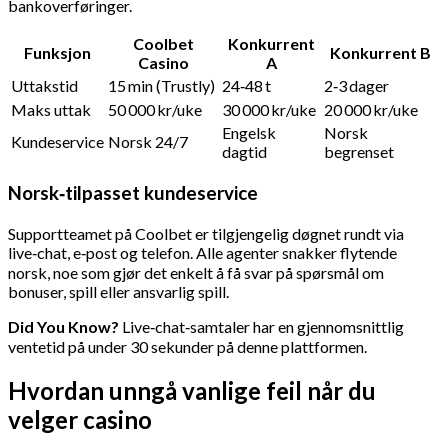
bankoverføringer.
Coolbet
Konkurrent
Funksjon
Konkurrent B
Casino
A
Uttakstid
15 min (Trustly)
24‑48 t
2‑3 dager
Maks uttak
50 000 kr/uke
30 000 kr/uke
20 000 kr/uke
Engelsk
Norsk
Kundeservice
Norsk 24/7
dagtid
begrenset
Norsk‑tilpasset kundeservice
Supportteamet på Coolbet er tilgjengelig døgnet rundt via
live‑chat, e‑post og telefon. Alle agenter snakker flytende
norsk, noe som gjør det enkelt å få svar på spørsmål om
bonuser, spill eller ansvarlig spill.
Did You Know?
Live‑chat‑samtaler har en gjennomsnittlig
ventetid på under 30 sekunder på denne plattformen.
Hvordan unngå vanlige feil når du
velger casino