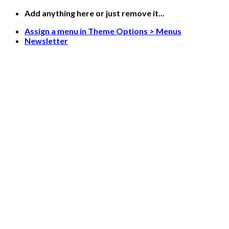
Skip
Add anything here or just remove it...
to
Assign a menu in Theme Options > Menus
content
Newsletter