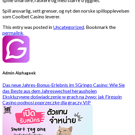
spille smartere, raskere og med større trygghet.
Spill ansvarlig, sett grenser, og nyt den norske spillopplevelsen
som Coolbet Casino leverer.
This entry was posted in
Uncategorized
. Bookmark the
permalink
.
Admin Alphageek
Das neue Jahres‑Bonus‑Erlebnis im 5Gringo Casino: Wie Sie
das Beste aus dem Jahreswechsel herausholen
Ekskluzywne doświadczenie w grach na żywo: jak Firespin
Casino podnosi poprzeczkę dla graczy VIP