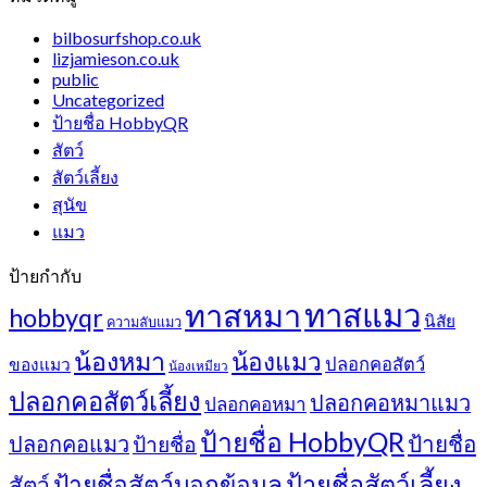
bilbosurfshop.co.uk
lizjamieson.co.uk
public
Uncategorized
ป้ายชื่อ HobbyQR
สัตว์
สัตว์เลี้ยง
สุนัข
แมว
ป้ายกำกับ
ทาสแมว
ทาสหมา
hobbyqr
นิสัย
ความลับแมว
น้องหมา
น้องแมว
ปลอกคอสัตว์
ของแมว
น้องเหมียว
ปลอกคอสัตว์เลี้ยง
ปลอกคอหมาแมว
ปลอกคอหมา
ป้ายชื่อ HobbyQR
ปลอกคอแมว
ป้ายชื่อ
ป้ายชื่อ
ป้ายชื่อสัตว์เลี้ยง
ป้ายชื่อสัตว์บอกข้อมูล
สัตว์