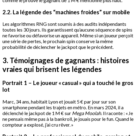
comme le prouve le gagnant de 1 M € mentionné plus haut.
2.2. La légende des “machines froides” sur mobile
Les algorithmes RNG sont soumis à des audits indépendants
toutes les 30 jours. Ils garantissent qu’aucune séquence de spins
ne favorise ou défavorise un appareil. Même si un joueur perçoit
une série de pertes, le prochain spin conserve la même
probabilité de déclencher le jackpot que le précédent.
3. Témoignages de gagnants : histoires
vraies qui brisent les légendes
Portrait 1 – Le joueur « casual » qui a touché le gros
lot
Marc, 34 ans, habitait Lyon et jouait 5 € par jour sur son
smartphone pendant les trajets en métro. En mars 2024, il a
déclenché le jackpot de 1 M € sur
Mega Moolah
. Il raconte : « Je
ne pensais même pas à la bankroll, je jouais pour le fun. Quand le
compteur a explosé, j’ai cru rêver. »