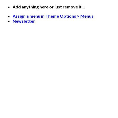
Skip
Add anything here or just remove it...
to
Assign a menu in Theme Options > Menus
content
Newsletter