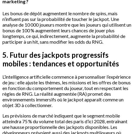
marketing ?
Les bonus de dépôt augmentent le nombre de spins, mais
n’influent pas sur la probabilité de toucher le jackpot. Une
analyse de 10 000 joueurs montre que les joueurs qui utilisent un
bonus de 100 % augmentent leurs chances de jouer plus
longtemps, ce qui, indirectement, augmente la probabilité de
participer à un hit, sans modifier les odds du RNG.
5. Futur des jackpots progressifs
mobiles : tendances et opportunités
L’intelligence artificielle commence à personnaliser l’expérience
de jeu : elle ajuste les thèmes, les missions et les offres de bonus
en fonction du comportement du joueur, tout en respectant les
règles de RNG. La réalité augmentée (RA) promet des
environnements immersifs où le jackpot apparaît comme un
objet 3D à collectionner.
Les prévisions de marché indiquent que le segment mobile
atteindra 75 % du volume total des paris d’ici 2028, entraînant
une hausse proportionnelle des jackpots disponibles. Les
développeurs prévoient aussi des jackpots multijoueurs où