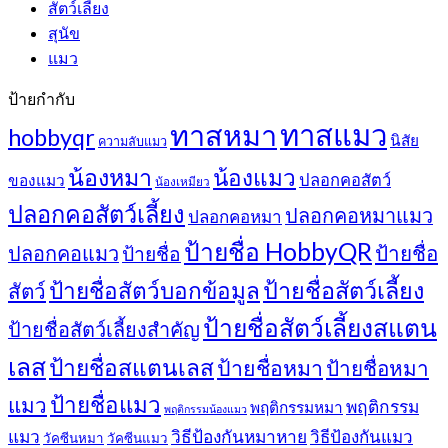
สัตว์เลี้ยง
สุนัข
แมว
ป้ายกำกับ
ทาสแมว
ทาสหมา
hobbyqr
นิสัย
ความลับแมว
น้องหมา
น้องแมว
ปลอกคอสัตว์
ของแมว
น้องเหมียว
ปลอกคอสัตว์เลี้ยง
ปลอกคอหมาแมว
ปลอกคอหมา
ป้ายชื่อ HobbyQR
ปลอกคอแมว
ป้ายชื่อ
ป้ายชื่อ
ป้ายชื่อสัตว์เลี้ยง
ป้ายชื่อสัตว์บอกข้อมูล
สัตว์
ป้ายชื่อสัตว์เลี้ยงสแตน
ป้ายชื่อสัตว์เลี้ยงสำคัญ
เลส
ป้ายชื่อสแตนเลส
ป้ายชื่อหมา
ป้ายชื่อหมา
ป้ายชื่อแมว
แมว
พฤติกรรม
พฤติกรรมหมา
พฤติกรรมน้องแมว
แมว
วิธีป้องกันหมาหาย
วิธีป้องกันแมว
วัคซีนหมา
วัคซีนแมว