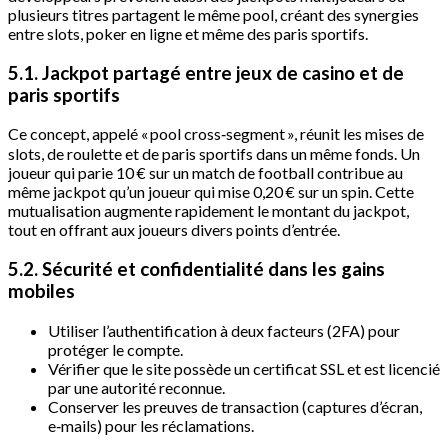
plusieurs titres partagent le même pool, créant des synergies
entre slots, poker en ligne et même des paris sportifs.
5.1. Jackpot partagé entre jeux de casino et de
paris sportifs
Ce concept, appelé « pool cross‑segment », réunit les mises de
slots, de roulette et de paris sportifs dans un même fonds. Un
joueur qui parie 10 € sur un match de football contribue au
même jackpot qu’un joueur qui mise 0,20 € sur un spin. Cette
mutualisation augmente rapidement le montant du jackpot,
tout en offrant aux joueurs divers points d’entrée.
5.2. Sécurité et confidentialité dans les gains
mobiles
Utiliser l’authentification à deux facteurs (2FA) pour
protéger le compte.
Vérifier que le site possède un certificat SSL et est licencié
par une autorité reconnue.
Conserver les preuves de transaction (captures d’écran,
e‑mails) pour les réclamations.