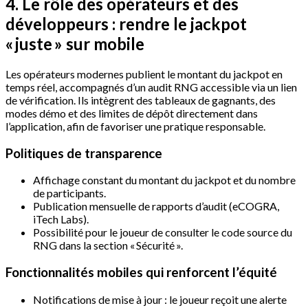
4. Le rôle des opérateurs et des
développeurs : rendre le jackpot
« juste » sur mobile
Les opérateurs modernes publient le montant du jackpot en
temps réel, accompagnés d’un audit RNG accessible via un lien
de vérification. Ils intègrent des tableaux de gagnants, des
modes démo et des limites de dépôt directement dans
l’application, afin de favoriser une pratique responsable.
Politiques de transparence
Affichage constant du montant du jackpot et du nombre
de participants.
Publication mensuelle de rapports d’audit (eCOGRA,
iTech Labs).
Possibilité pour le joueur de consulter le code source du
RNG dans la section « Sécurité ».
Fonctionnalités mobiles qui renforcent l’équité
Notifications de mise à jour : le joueur reçoit une alerte