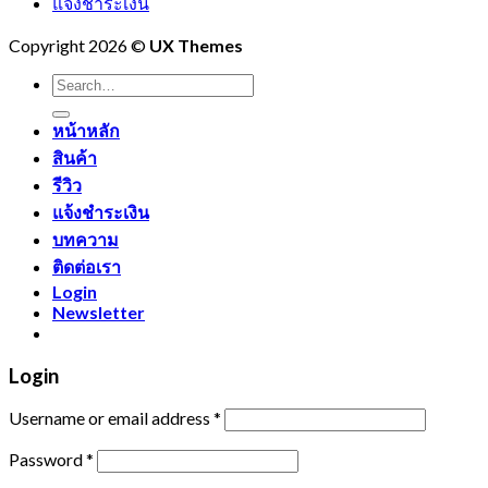
แจ้งชำระเงิน
Copyright 2026 ©
UX Themes
Search
for:
หน้าหลัก
สินค้า
รีวิว
แจ้งชำระเงิน
บทความ
ติดต่อเรา
Login
Newsletter
Login
Username or email address
*
Password
*