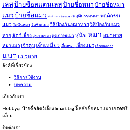
เลส
ป้ายชื่อสแตนเลส
ป้ายชื่อหมา
ป้ายชื่อหมา
ป้ายชื่อแมว
แมว
พฤติกรรม
พฤติกรรมหมา
พฤติกรรมน้องแมว
แมว
วิธีป้องกันหมาหาย
วิธีป้องกันแมว
วัคซีนหมา
วัคซีนแมว
หมา
สุนัข
หมาหาย
หาย
สัตว์เลี้ยง
สุขภาพแมว
สุขภาพหมา
เจ้าเหมียว
เจ้าตูบ
หมาแมว
เลี้ยงแมว
เลี้ยงหมา
เลือกปลอกคอ
แมว
แมวหาย
ลิงค์ที่เกี่ยวข้อง
วิธีการใช้งาน
บทความ
เกี่ยวกับเรา
Hobbyqr ป้ายชื่อสัตว์เลี้ยง Smart tag จี้ สลักชื่อหมาแมว เกรดพรี
เมี่ยม
ติดต่อเรา