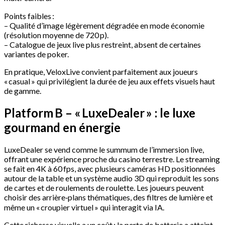
Points faibles :
– Qualité d’image légèrement dégradée en mode économie
(résolution moyenne de 720 p).
– Catalogue de jeux live plus restreint, absent de certaines
variantes de poker.
En pratique, VeloxLive convient parfaitement aux joueurs
« casual » qui privilégient la durée de jeu aux effets visuels haut
de gamme.
Platform B – « LuxeDealer » : le luxe
gourmand en énergie
LuxeDealer se vend comme le summum de l’immersion live,
offrant une expérience proche du casino terrestre. Le streaming
se fait en 4K à 60 fps, avec plusieurs caméras HD positionnées
autour de la table et un système audio 3D qui reproduit les sons
de cartes et de roulements de roulette. Les joueurs peuvent
choisir des arrière‑plans thématiques, des filtres de lumière et
même un « croupier virtuel » qui interagit via IA.
Cette richesse visuelle a un coût : la perte de batterie a atteint