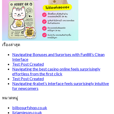
เรื่องล่าสุด
Navigating Bonuses and Surprises with Fun88’s Clean
Interface
Test Post Created
Navigating the best casino online feels surprisingly
effortless from the first click
Test Post Created
Navigating 4rabet’s interface feels surprisingly intuitive
for newcomers
หมวดหมู่
bilbosurfshop.co.uk
lizjamieson.co.uk