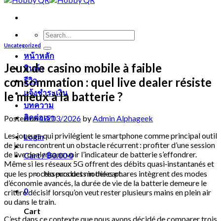
Search
for:
Uncategorized
หน้าหลัก
Jeux de casino mobile à faible
สินค้า
consommation : quel live dealer résiste
รีวิว
แจ้งชำระเงิน
le mieux à la batterie ?
บทความ
ติดต่อเรา
Posted on
18/03/2026
by
Admin Alphageek
Les joueurs qui privilégient le smartphone comme principal outil
Login
de jeu rencontrent un obstacle récurrent : profiter d’une session
de live dealer sans voir l’indicateur de batterie s’effondrer.
Cart /
฿
0.00
0
Même si les réseaux 5G offrent des débits quasi‑instantanés et
que les processeurs des modèles phares intègrent des modes
No products in the cart.
d’économie avancés, la durée de vie de la batterie demeure le
0
critère décisif lorsqu’on veut rester plusieurs mains en plein air
ou dans le train.
Cart
C’est dans ce contexte que nous avons décidé de comparer trois