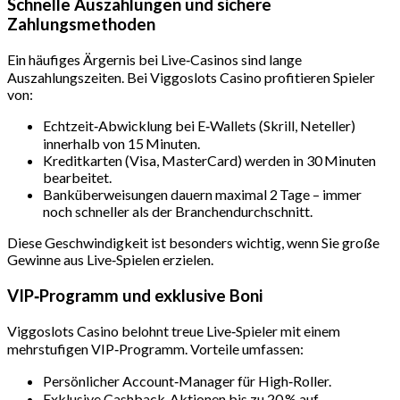
Schnelle Auszahlungen und sichere
Zahlungsmethoden
Ein häufiges Ärgernis bei Live‑Casinos sind lange
Auszahlungszeiten. Bei Viggoslots Casino profitieren Spieler
von:
Echtzeit‑Abwicklung bei E‑Wallets (Skrill, Neteller)
innerhalb von 15 Minuten.
Kreditkarten (Visa, MasterCard) werden in 30 Minuten
bearbeitet.
Banküberweisungen dauern maximal 2 Tage – immer
noch schneller als der Branchendurchschnitt.
Diese Geschwindigkeit ist besonders wichtig, wenn Sie große
Gewinne aus Live‑Spielen erzielen.
VIP‑Programm und exklusive Boni
Viggoslots Casino belohnt treue Live‑Spieler mit einem
mehrstufigen VIP‑Programm. Vorteile umfassen:
Persönlicher Account‑Manager für High‑Roller.
Exklusive Cashback‑Aktionen bis zu 20 % auf