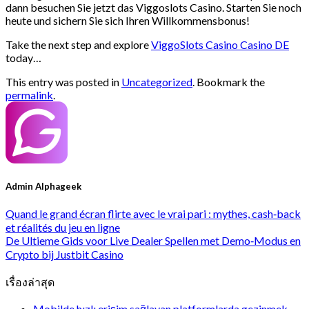
dann besuchen Sie jetzt das Viggoslots Casino. Starten Sie noch
heute und sichern Sie sich Ihren Willkommensbonus!
Take the next step and explore
ViggoSlots Casino Casino DE
today…
This entry was posted in
Uncategorized
. Bookmark the
permalink
.
Admin Alphageek
Quand le grand écran flirte avec le vrai pari : mythes, cash‑back
et réalités du jeu en ligne
De Ultieme Gids voor Live Dealer Spellen met Demo‑Modus en
Crypto bij Justbit Casino
เรื่องล่าสุด
Mobilde hızlı erişim sağlayan platformlarda gezinmek