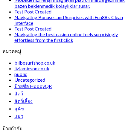
bazen beklenmedik kolaylıklar sunar.
Test Post Created
Navigating Bonuses and Surprises with Fun88’s Clean
Interface
Test Post Created
Navigating the best casino online feels surprisingly
effortless from the first click
หมวดหมู่
bilbosurfshop.co.uk
lizjamieson.co.uk
public
Uncategorized
ป้ายชื่อ HobbyQR
สัตว์
สัตว์เลี้ยง
สุนัข
แมว
ป้ายกำกับ