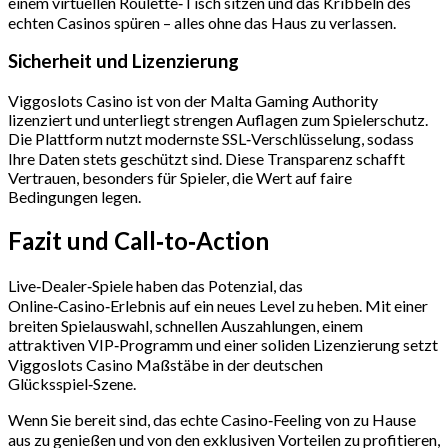
einem virtuellen Roulette‑Tisch sitzen und das Kribbeln des
echten Casinos spüren – alles ohne das Haus zu verlassen.
Sicherheit und Lizenzierung
Viggoslots Casino ist von der Malta Gaming Authority
lizenziert und unterliegt strengen Auflagen zum Spielerschutz.
Die Plattform nutzt modernste SSL‑Verschlüsselung, sodass
Ihre Daten stets geschützt sind. Diese Transparenz schafft
Vertrauen, besonders für Spieler, die Wert auf faire
Bedingungen legen.
Fazit und Call‑to‑Action
Live‑Dealer‑Spiele haben das Potenzial, das
Online‑Casino‑Erlebnis auf ein neues Level zu heben. Mit einer
breiten Spielauswahl, schnellen Auszahlungen, einem
attraktiven VIP‑Programm und einer soliden Lizenzierung setzt
Viggoslots Casino Maßstäbe in der deutschen
Glücksspiel‑Szene.
Wenn Sie bereit sind, das echte Casino‑Feeling von zu Hause
aus zu genießen und von den exklusiven Vorteilen zu profitieren,