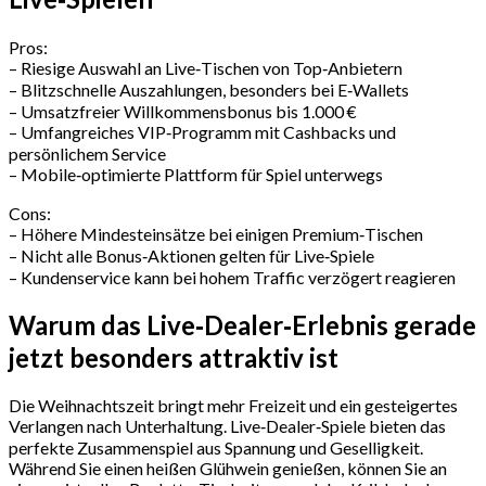
Pros:
– Riesige Auswahl an Live‑Tischen von Top‑Anbietern
– Blitzschnelle Auszahlungen, besonders bei E‑Wallets
– Umsatzfreier Willkommensbonus bis 1.000 €
– Umfangreiches VIP‑Programm mit Cashbacks und
persönlichem Service
– Mobile‑optimierte Plattform für Spiel unterwegs
Cons:
– Höhere Mindesteinsätze bei einigen Premium‑Tischen
– Nicht alle Bonus‑Aktionen gelten für Live‑Spiele
– Kundenservice kann bei hohem Traffic verzögert reagieren
Warum das Live‑Dealer‑Erlebnis gerade
jetzt besonders attraktiv ist
Die Weihnachtszeit bringt mehr Freizeit und ein gesteigertes
Verlangen nach Unterhaltung. Live‑Dealer‑Spiele bieten das
perfekte Zusammenspiel aus Spannung und Geselligkeit.
Während Sie einen heißen Glühwein genießen, können Sie an