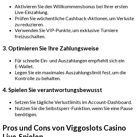
Aktivieren Sie den Willkommensbonus bei Ihrer ersten
Live‑Einzahlung.
Prüfen Sie wöchentliche Cashback‑Aktionen, um Verluste
zu reduzieren.
Verwenden Sie VIP‑Punkte, um exklusive Turniere
freizuschalten.
3. Optimieren Sie Ihre Zahlungsweise
Für schnelle Ein- und Auszahlungen empfiehlt sich ein
E‑Wallet.
Legen Sie ein maximales Auszahlungslimit fest, um die
Kontrolle zu behalten.
4. Spielen Sie verantwortungsbewusst
Setzen Sie tägliche Verlustlimits im Account‑Dashboard.
Nutzen Sie die Selbstsperr‑Funktion, wenn Sie eine Pause
benötigen.
Pros und Cons von Viggoslots Casino
Live‑Spielen