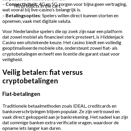
–
Connectiviteit
: 4G en 5G zorgen voor bijna geen vertraging,
No products in the cart.
wat vooral bij live‑casino’s belangrijk is.
–
Betalingsopties
: Spelers willen direct kunnen storten en
opnemen, vaak met digitale valuta.
Voor Nederlandse spelers die op zoek zijn naar een platform
dat zowel mobiel als financieel sterk presteert, is Hiddenjack
Casino een uitstekende keuze. Het casino biedt een volledig
geoptimaliseerde mobiele site, ondersteunt zowel fiat‑ als
cryptobetalingen en heeft een licentie die garant staat voor
veiligheid.
Veilig betalen: fiat versus
cryptobetalingen
Fiat‑betalingen
Traditionele betaalmethoden zoals iDEAL, creditcards en
bankoverschrijvingen blijven populair. Ze zijn vertrouwd en
vaak direct gekoppeld aan je bankrekening. Het nadeel kan zijn
dat sommige banken extra verificatie vragen, waardoor de
opname iets langer kan duren.