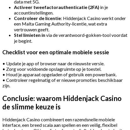
data met 5G.
Activeer tweefactorauthenticatie (2FA)
in je
accountinstellingen.
Controleer de licentie
: Hiddenjack Casino werkt onder
een Malta Gaming Authority‑licentie, wat extra
vertrouwen geeft.
Stel limieten in
via de verantwoord‑gokken‑tool voordat
je begint.
Checklist voor een optimale mobiele sessie
• Update je app of browser naar de nieuwste versie.
• Zorg voor voldoende opslagruimte op je toestel.
• Houd je apparaat opgeladen of gebruik een powerbank.
• Controleer regelmatig of er nieuwe promoties beschikbaar
zijn.
Conclusie: waarom Hiddenjack Casino
de slimme keuze is
Hiddenjack Casino combineert een razendsnelle mobiele
interface, een breed scala aan spellen en een veilig, flexibel