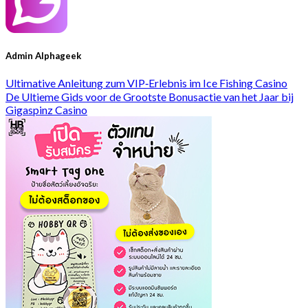
Admin Alphageek
Ultimative Anleitung zum VIP‑Erlebnis im Ice Fishing Casino
De Ultieme Gids voor de Grootste Bonusactie van het Jaar bij
Gigaspinz Casino