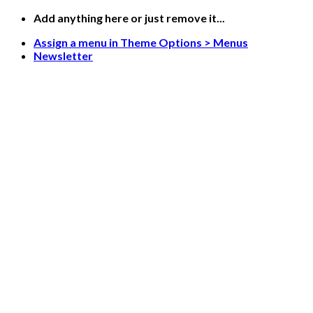
Skip
Add anything here or just remove it...
to
Assign a menu in Theme Options > Menus
content
Newsletter