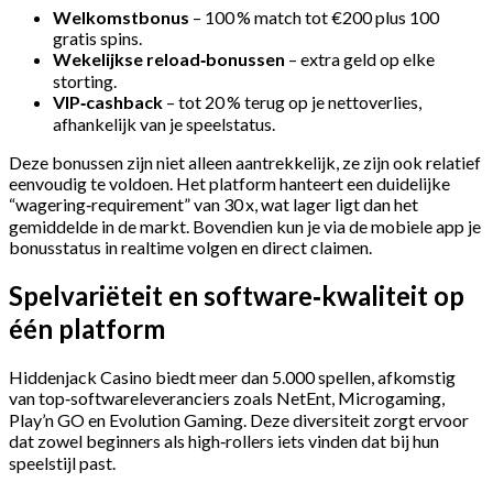
Welkomstbonus
– 100 % match tot €200 plus 100
gratis spins.
Wekelijkse reload‑bonussen
– extra geld op elke
storting.
VIP‑cashback
– tot 20 % terug op je nettoverlies,
afhankelijk van je speelstatus.
Deze bonussen zijn niet alleen aantrekkelijk, ze zijn ook relatief
eenvoudig te voldoen. Het platform hanteert een duidelijke
“wagering‑requirement” van 30 x, wat lager ligt dan het
gemiddelde in de markt. Bovendien kun je via de mobiele app je
bonusstatus in realtime volgen en direct claimen.
Spelvariëteit en software‑kwaliteit op
één platform
Hiddenjack Casino biedt meer dan 5.000 spellen, afkomstig
van top‑softwareleveranciers zoals NetEnt, Microgaming,
Play’n GO en Evolution Gaming. Deze diversiteit zorgt ervoor
dat zowel beginners als high‑rollers iets vinden dat bij hun
speelstijl past.