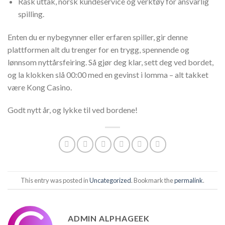
Rask uttak, norsk kundeservice og verktøy for ansvarlig
spilling.
Enten du er nybegynner eller erfaren spiller, gir denne
plattformen alt du trenger for en trygg, spennende og
lønnsom nyttårsfeiring. Så gjør deg klar, sett deg ved bordet,
og la klokken slå 00:00 med en gevinst i lomma – alt takket
være Kong Casino.
Godt nytt år, og lykke til ved bordene!
This entry was posted in
Uncategorized
. Bookmark the
permalink
.
ADMIN ALPHAGEEK