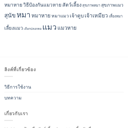
หมาหาย
วิธีป้องกันแมวหาย
สัตว์เลี้ยง
สุขภาพแมว
สุขภาพหมา
หมา
สุนัข
เจ้าเหมียว
หมาหาย
เจ้าตูบ
หมาแมว
เลี้ยงหมา
แมว
แมวหาย
เลี้ยงแมว
เลือกปลอกคอ
ลิงค์ที่เกี่ยวข้อง
วิธีการใช้งาน
บทความ
เกี่ยวกับเรา