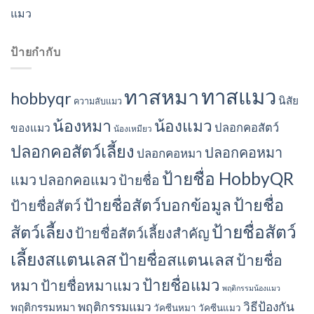
แมว
ป้ายกำกับ
ทาสแมว
ทาสหมา
hobbyqr
นิสัย
ความลับแมว
น้องหมา
น้องแมว
ปลอกคอสัตว์
ของแมว
น้องเหมียว
ปลอกคอสัตว์เลี้ยง
ปลอกคอหมา
ปลอกคอหมา
ป้ายชื่อ HobbyQR
แมว
ปลอกคอแมว
ป้ายชื่อ
ป้ายชื่อ
ป้ายชื่อสัตว์บอกข้อมูล
ป้ายชื่อสัตว์
ป้ายชื่อสัตว์
สัตว์เลี้ยง
ป้ายชื่อสัตว์เลี้ยงสำคัญ
เลี้ยงสแตนเลส
ป้ายชื่อสแตนเลส
ป้ายชื่อ
ป้ายชื่อแมว
หมา
ป้ายชื่อหมาแมว
พฤติกรรมน้องแมว
พฤติกรรมแมว
วิธีป้องกัน
พฤติกรรมหมา
วัคซีนหมา
วัคซีนแมว