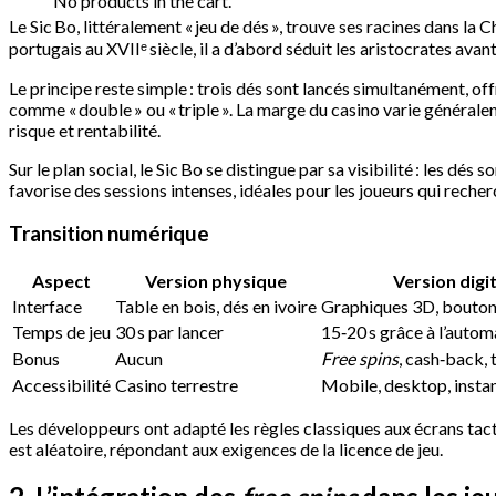
No products in the cart.
Le Sic Bo, littéralement « jeu de dés », trouve ses racines dans la 
portugais au XVIIᵉ siècle, il a d’abord séduit les aristocrates ava
Le principe reste simple : trois dés sont lancés simultanément, off
comme « double » ou « triple ». La marge du casino varie généralem
risque et rentabilité.
Sur le plan social, le Sic Bo se distingue par sa visibilité : les d
favorise des sessions intenses, idéales pour les joueurs qui recher
Transition numérique
Aspect
Version physique
Version digi
Interface
Table en bois, dés en ivoire
Graphiques 3D, boutons
Temps de jeu
30 s par lancer
15‑20 s grâce à l’autom
Bonus
Aucun
Free spins
, cash‑back, 
Accessibilité
Casino terrestre
Mobile, desktop, insta
Les développeurs ont adapté les règles classiques aux écrans tact
est aléatoire, répondant aux exigences de la licence de jeu.