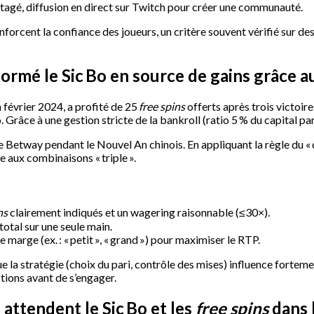
artagé, diffusion en direct sur Twitch pour créer une communauté.
orcent la confiance des joueurs, un critère souvent vérifié sur de
sformé le Sic Bo en source de gains grâce 
février 2024, a profité de 25
free spins
offerts après trois victoire
o. Grâce à une gestion stricte de la bankroll (ratio 5 % du capital pa
 Betway pendant le Nouvel An chinois. En appliquant la règle du « do
e aux combinaisons « triple ».
ns
clairement indiqués et un wagering raisonnable (≤30×).
total sur une seule main.
le marge (ex. : « petit », « grand ») pour maximiser le RTP.
e la stratégie (choix du pari, contrôle des mises) influence forteme
tions avant de s’engager.
 attendent le Sic Bo et les
free spins
dans 