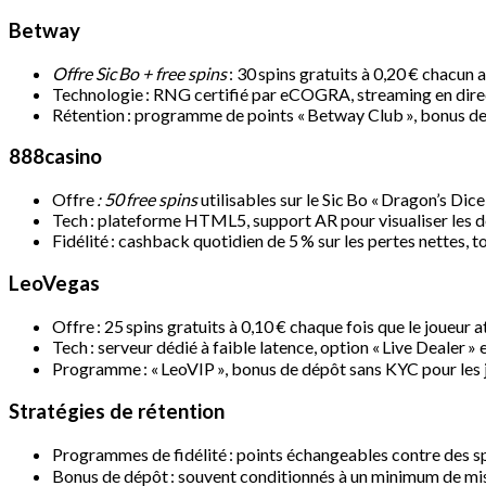
Betway
Offre Sic Bo +
free spins
: 30 spins gratuits à 0,20 € chacun 
Technologie : RNG certifié par eCOGRA, streaming en direct 
Rétention : programme de points « Betway Club », bonus de
888casino
Offre
: 50
free spins
utilisables sur le Sic Bo « Dragon’s Dic
Tech : plateforme HTML5, support AR pour visualiser les d
Fidélité : cashback quotidien de 5 % sur les pertes nettes, 
LeoVegas
Offre : 25 spins gratuits à 0,10 € chaque fois que le joueur a
Tech : serveur dédié à faible latence, option « Live Dealer
Programme : « LeoVIP », bonus de dépôt sans KYC pour les jo
Stratégies de rétention
Programmes de fidélité : points échangeables contre des spi
Bonus de dépôt : souvent conditionnés à un minimum de mise s