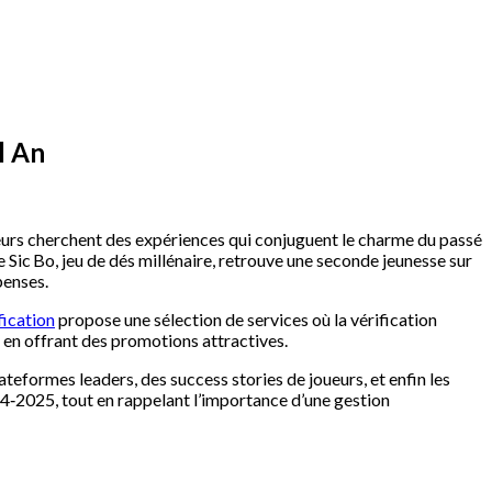
l An
oueurs cherchent des expériences qui conjuguent le charme du passé
e Sic Bo, jeu de dés millénaire, retrouve une seconde jeunesse sur
penses.
fication
propose une sélection de services où la vérification
t en offrant des promotions attractives.
plateformes leaders, des success stories de joueurs, et enfin les
4‑2025, tout en rappelant l’importance d’une gestion