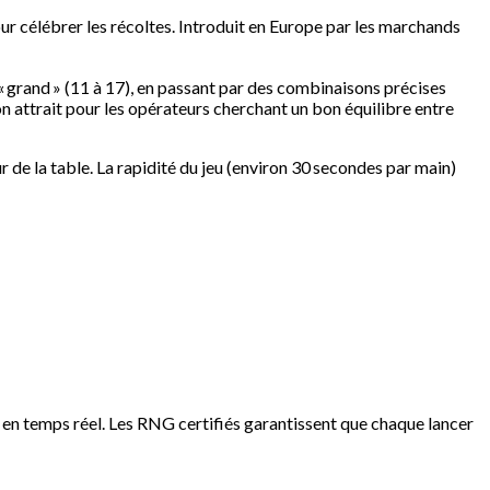
 pour célébrer les récoltes. Introduit en Europe par les marchands
u « grand » (11 à 17), en passant par des combinaisons précises
on attrait pour les opérateurs cherchant un bon équilibre entre
our de la table. La rapidité du jeu (environ 30 secondes par main)
s en temps réel. Les RNG certifiés garantissent que chaque lancer