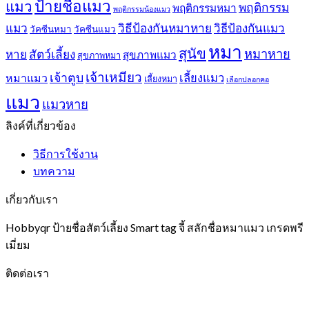
ป้ายชื่อแมว
แมว
พฤติกรรม
พฤติกรรมหมา
พฤติกรรมน้องแมว
แมว
วิธีป้องกันหมาหาย
วิธีป้องกันแมว
วัคซีนหมา
วัคซีนแมว
หมา
สุนัข
หมาหาย
หาย
สัตว์เลี้ยง
สุขภาพแมว
สุขภาพหมา
เจ้าเหมียว
เจ้าตูบ
หมาแมว
เลี้ยงแมว
เลี้ยงหมา
เลือกปลอกคอ
แมว
แมวหาย
ลิงค์ที่เกี่ยวข้อง
วิธีการใช้งาน
บทความ
เกี่ยวกับเรา
Hobbyqr ป้ายชื่อสัตว์เลี้ยง Smart tag จี้ สลักชื่อหมาแมว เกรดพรี
เมี่ยม
ติดต่อเรา