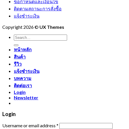
ข้อกำหนดและเงื่อนไข
ติดตามสถานะการสั่งซื้อ
แจ้งชำระเงิน
Copyright 2026 ©
UX Themes
Search
for:
หน้าหลัก
สินค้า
รีวิว
แจ้งชำระเงิน
บทความ
ติดต่อเรา
Login
Newsletter
Login
Username or email address
*