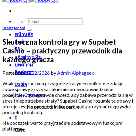
Search
for:
Uncategorized
หน้าหลัก
Skuteczna kontrola gry w Supabet
สินค้า
Casino – praktyczny przewodnik dla
รีวิว
แจ้งชำระเงิน
każdego gracza
บทความ
ติดต่อเรา
Posted on
28/02/2026
by
Admin Alphageek
Wiele osób zaczyna przygodę z kasynem online, nie zdając
Login
sobie sprawy z ryzyka, jakie niesie nieodpowiedzialne
podejście. Czy naprawdę chcesz, aby zabawa przerodziła się w
Cart /
฿
0.00
0
stres i niepotrzebne straty? Supabet Casino rozumie te obawy i
oferuje zestaw narzędzi, które pomagają utrzymać rozgrywkę
No products in the cart.
pod pełną kontrolą.
0
Na początek warto przyjrzeć się podstawowym funkcjom
platformy:
Cart