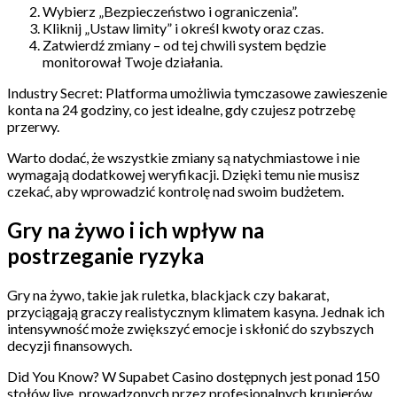
Wybierz „Bezpieczeństwo i ograniczenia”.
Kliknij „Ustaw limity” i określ kwoty oraz czas.
Zatwierdź zmiany – od tej chwili system będzie
monitorował Twoje działania.
Industry Secret: Platforma umożliwia tymczasowe zawieszenie
konta na 24 godziny, co jest idealne, gdy czujesz potrzebę
przerwy.
Warto dodać, że wszystkie zmiany są natychmiastowe i nie
wymagają dodatkowej weryfikacji. Dzięki temu nie musisz
czekać, aby wprowadzić kontrolę nad swoim budżetem.
Gry na żywo i ich wpływ na
postrzeganie ryzyka
Gry na żywo, takie jak ruletka, blackjack czy bakarat,
przyciągają graczy realistycznym klimatem kasyna. Jednak ich
intensywność może zwiększyć emocje i skłonić do szybszych
decyzji finansowych.
Did You Know? W Supabet Casino dostępnych jest ponad 150
stołów live, prowadzonych przez profesjonalnych krupierów.