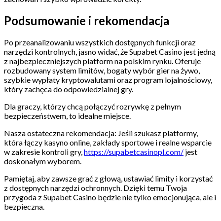
Podsumowanie i rekomendacja
Po przeanalizowaniu wszystkich dostępnych funkcji oraz
narzędzi kontrolnych, jasno widać, że Supabet Casino jest jedną
z najbezpieczniejszych platform na polskim rynku. Oferuje
rozbudowany system limitów, bogaty wybór gier na żywo,
szybkie wypłaty kryptowalutami oraz program lojalnościowy,
który zachęca do odpowiedzialnej gry.
Dla graczy, którzy chcą połączyć rozrywkę z pełnym
bezpieczeństwem, to idealne miejsce.
Nasza ostateczna rekomendacja: Jeśli szukasz platformy,
która łączy kasyno online, zakłady sportowe i realne wsparcie
w zakresie kontroli gry,
https://supabetcasinopl.com/
jest
doskonałym wyborem.
Pamiętaj, aby zawsze grać z głową, ustawiać limity i korzystać
z dostępnych narzędzi ochronnych. Dzięki temu Twoja
przygoda z Supabet Casino będzie nie tylko emocjonująca, ale i
bezpieczna.