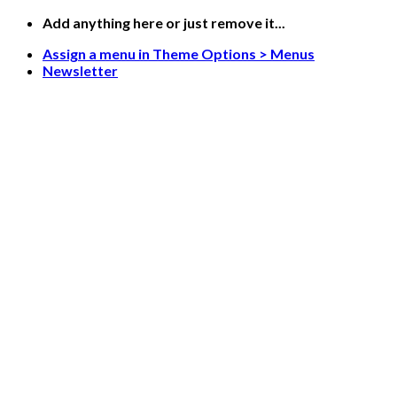
Skip
Add anything here or just remove it...
to
Assign a menu in Theme Options > Menus
content
Newsletter