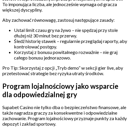
To imponująca liczba, ale jednocześnie wymaga od gracza
większej dyscypliny.
Aby zachować równowagę, zastosuj następujące zasady:
Ustal limit czasu gry na żywo – nie spędzaj przy stole
dłużej niż 30 minut bez przerwy.
Śledź historię stawek – regularnie przeglądaj raporty, aby
kontrolować postępy.
Korzystaj z bonusu powitalnego rozważnie – nie graj
całego bonusu jednorazowo.
Pro Tip: Skorzystaj z opcji „Tryb demo” w sekcji gier live, aby
przetestować strategie bez ryzyka utraty środków.
Program lojalnościowy jako wsparcie
dla odpowiedzialnej gry
Supabet Casino nie tylko dba o bezpieczeństwo finansowe, ale
także nagradza graczy za konsekwentne i odpowiedzialne
zachowanie. Program lojalnościowy przyznaje punkty za każdy
depozyt i zakład sportowy.