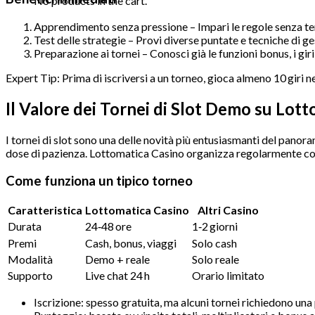
No products in the cart.
Apprendimento senza pressione – Impari le regole senza te
Test delle strategie – Provi diverse puntate e tecniche di ge
Preparazione ai tornei – Conosci già le funzioni bonus, i giri 
Expert Tip: Prima di iscriversi a un torneo, gioca almeno 10 giri ne
Il Valore dei Tornei di Slot Demo su Lot
I tornei di slot sono una delle novità più entusiasmanti del panora
dose di pazienza. Lottomatica Casino organizza regolarmente com
Come funziona un tipico torneo
Caratteristica
Lottomatica Casino
Altri Casino
Durata
24‑48 ore
1‑2 giorni
Premi
Cash, bonus, viaggi
Solo cash
Modalità
Demo + reale
Solo reale
Supporto
Live chat 24 h
Orario limitato
Iscrizione: spesso gratuita, ma alcuni tornei richiedono una