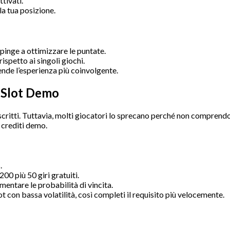
tivati.
la tua posizione.
 spinge a ottimizzare le puntate.
rispetto ai singoli giochi.
nde l’esperienza più coinvolgente.
 Slot Demo
vi iscritti. Tuttavia, molti giocatori lo sprecano perché non compr
 crediti demo.
.
200 più 50 giri gratuiti.
umentare le probabilità di vincita.
t con bassa volatilità, così completi il requisito più velocemente.