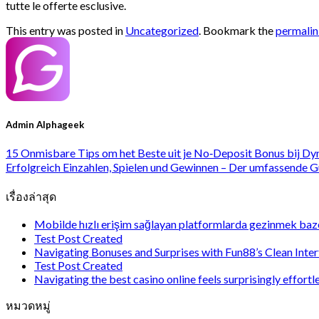
tutte le offerte esclusive.
This entry was posted in
Uncategorized
. Bookmark the
permali
Admin Alphageek
15 Onmisbare Tips om het Beste uit je No‑Deposit Bonus bij Dy
Erfolgreich Einzahlen, Spielen und Gewinnen – Der umfassende 
เรื่องล่าสุด
Mobilde hızlı erişim sağlayan platformlarda gezinmek baz
Test Post Created
Navigating Bonuses and Surprises with Fun88’s Clean Inte
Test Post Created
Navigating the best casino online feels surprisingly effortle
หมวดหมู่