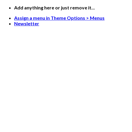
Skip
Add anything here or just remove it...
to
Assign a menu in Theme Options > Menus
content
Newsletter