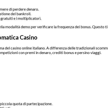
mere di perdere denaro.
stione del bankroll.
gratuiti e i moltiplicatori.
lla modalità demo per verificare la frequenza dei bonus. Questo ti ai
tomatica Casino
ma del casino online italiano. A differenza delle tradizionali scomm
petizioni con premi in denaro, crediti bonus e persino viaggi.
 piccola quota di partecipazione.