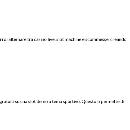
i di alternare tra casinò live, slot machine e scommesse, creando
gratuiti su una slot demo a tema sportivo. Questo ti permette di