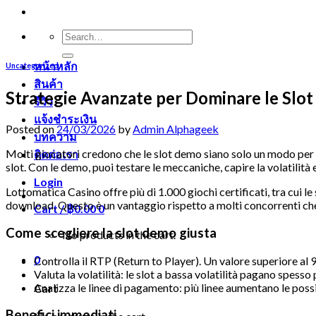
Search
for:
หน้าหลัก
Uncategorized
สินค้า
Strategie Avanzate per Dominare le Slot
รีวิว
แจ้งชำระเงิน
Posted on
24/03/2026
by
Admin Alphageek
บทความ
Molti giocatori credono che le slot demo siano solo un modo per “g
ติดต่อเรา
slot. Con le demo, puoi testare le meccaniche, capire la volatilità 
Login
Lottomatica Casino offre più di 1.000 giochi certificati, tra cui 
download. Questo è un vantaggio rispetto a molti concorrenti che 
Cart /
฿
0.00
0
Come scegliere la slot demo giusta
No products in the cart.
0
Controlla il RTP (Return to Player). Un valore superiore al 
Valuta la volatilità: le slot a bassa volatilità pagano spess
Analizza le linee di pagamento: più linee aumentano le possi
Cart
Benefici immediati