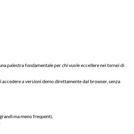
una palestra fondamentale per chi vuole eccellere nei tornei di
e di accedere a versioni demo direttamente dal browser, senza
iù grandi ma meno frequenti.
.