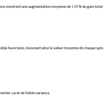
ulations montrent une augmentation moyenne de +15 % du gain total
déjà favorisées, boostant ainsi la valeur moyenne de chaque spin.
premier cycle de faible variance.