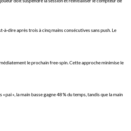
 joueur doit suspendre la session et réinitialiser le compteur de
st‑à‑dire après trois à cinq mains consécutives sans push. Le
 immédiatement le prochain free‑spin. Cette approche minimise le
ns « pai », la main basse gagne 48 % du temps, tandis que la main