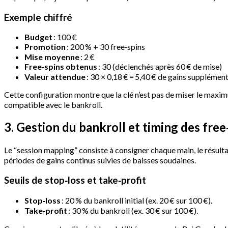
Exemple chiffré
Budget
: 100 €
Promotion
: 200 % + 30 free‑spins
Mise moyenne
: 2 €
Free‑spins obtenus
: 30 (déclenchés après 60 € de mise)
Valeur attendue
: 30 × 0,18 € = 5,40 € de gains supplémen
Cette configuration montre que la clé n’est pas de miser le maximu
compatible avec le bankroll.
3. Gestion du bankroll et timing des free
Le “session mapping” consiste à consigner chaque main, le résultat
périodes de gains continus suivies de baisses soudaines.
Seuils de stop‑loss et take‑profit
Stop‑loss
: 20 % du bankroll initial (ex. 20 € sur 100 €).
Take‑profit
: 30 % du bankroll (ex. 30 € sur 100 €).