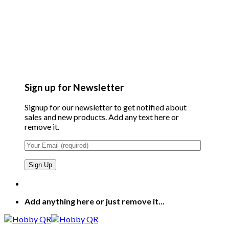
Sign up for Newsletter
Signup for our newsletter to get notified about
sales and new products. Add any text here or
remove it.
Add anything here or just remove it...