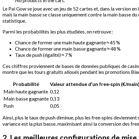
No products in the cart.
Le Pai Gow se joue avec un jeu de 52 cartes et, dans la version en l
mais la main basse se classe uniquement contre la main basse du cr
statistique.
Parmi les probabilités les plus étudiées, on retrouve :
Chance de former une main haute gagnante ≈ 45 %
Chance de former une main basse gagnante ≈ 48 %
Taux de push (égalité) ≈ 7 %
Ces chiffres proviennent de bases de données publiques de casino
montre que les tours gratuits alloués pendant les promotions Bla
Probabilité
Valeur attendue d’un free‑spin (€/main
Main haute gagnante
0,12
Main basse gagnante
0,13
Push
0,05
Ainsi, plus le taux de push diminue, plus les free‑spins deviennent
variance est la plus basse, maximisant ainsi la conversion des free
2. Les meilleures configurations de mise