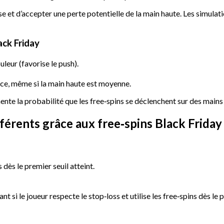
basse et d’accepter une perte potentielle de la main haute. Les sim
ack Friday
leur (favorise le push).
rice, même si la main haute est moyenne.
te la probabilité que les free‑spins se déclenchent sur des mains 
ifférents grâce aux free‑spins Black Friday
 dès le premier seuil atteint.
 si le joueur respecte le stop‑loss et utilise les free‑spins dès le 