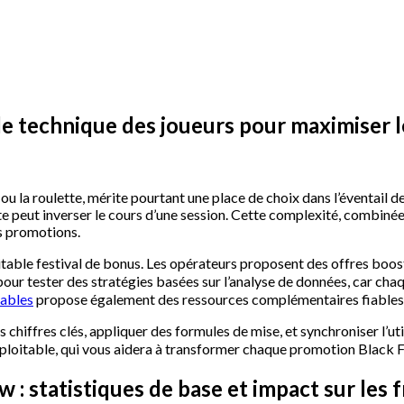
de technique des joueurs pour maximiser l
u la roulette, mérite pourtant une place de choix dans l’éventail de
e peut inverser le cours d’une session. Cette complexité, combinée
es promotions.
éritable festival de bonus. Les opérateurs proposent des offres boost
ur tester des stratégies basées sur l’analyse de données, car chaqu
iables
propose également des ressources complémentaires fiables
es chiffres clés, appliquer des formules de mise, et synchroniser l’ut
ploitable, qui vous aidera à transformer chaque promotion Black F
: statistiques de base et impact sur les f