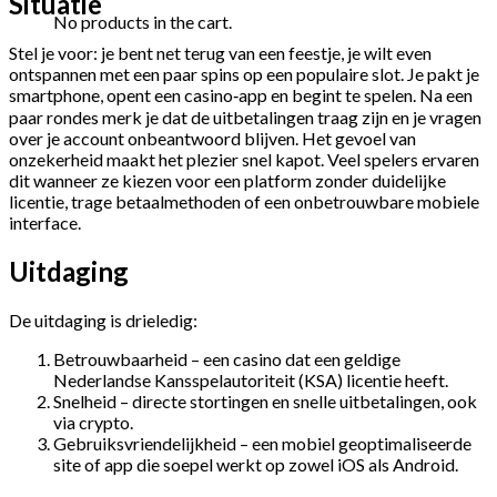
Situatie
No products in the cart.
Stel je voor: je bent net terug van een feestje, je wilt even
ontspannen met een paar spins op een populaire slot. Je pakt je
smartphone, opent een casino‑app en begint te spelen. Na een
paar rondes merk je dat de uitbetalingen traag zijn en je vragen
over je account onbeantwoord blijven. Het gevoel van
onzekerheid maakt het plezier snel kapot. Veel spelers ervaren
dit wanneer ze kiezen voor een platform zonder duidelijke
licentie, trage betaalmethoden of een onbetrouwbare mobiele
interface.
Uitdaging
De uitdaging is drieledig:
Betrouwbaarheid – een casino dat een geldige
Nederlandse Kansspelautoriteit (KSA) licentie heeft.
Snelheid – directe stortingen en snelle uitbetalingen, ook
via crypto.
Gebruiksvriendelijkheid – een mobiel geoptimaliseerde
site of app die soepel werkt op zowel iOS als Android.