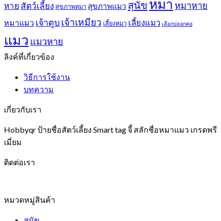
หมา
สุนัข
หมาหาย
หาย
สัตว์เลี้ยง
สุขภาพแมว
สุขภาพหมา
เจ้าเหมียว
เจ้าตูบ
หมาแมว
เลี้ยงแมว
เลี้ยงหมา
เลือกปลอกคอ
แมว
แมวหาย
ลิงค์ที่เกี่ยวข้อง
วิธีการใช้งาน
บทความ
เกี่ยวกับเรา
Hobbyqr ป้ายชื่อสัตว์เลี้ยง Smart tag จี้ สลักชื่อหมาแมว เกรดพรี
เมี่ยม
ติดต่อเรา
หมวดหมู่สินค้า
สุนัข