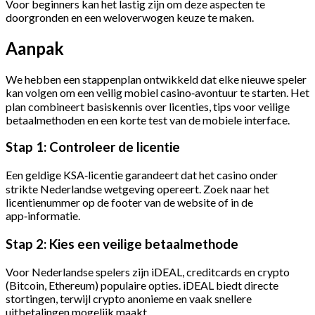
Voor beginners kan het lastig zijn om deze aspecten te
doorgronden en een weloverwogen keuze te maken.
Aanpak
We hebben een stappenplan ontwikkeld dat elke nieuwe speler
kan volgen om een veilig mobiel casino‑avontuur te starten. Het
plan combineert basiskennis over licenties, tips voor veilige
betaalmethoden en een korte test van de mobiele interface.
Stap 1: Controleer de licentie
Een geldige KSA‑licentie garandeert dat het casino onder
strikte Nederlandse wetgeving opereert. Zoek naar het
licentienummer op de footer van de website of in de
app‑informatie.
Stap 2: Kies een veilige betaalmethode
Voor Nederlandse spelers zijn iDEAL, creditcards en crypto
(Bitcoin, Ethereum) populaire opties. iDEAL biedt directe
stortingen, terwijl crypto anonieme en vaak snellere
uitbetalingen mogelijk maakt.