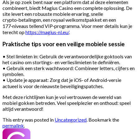
Als je op zoek bent naar een platform dat al deze elementen
combineert, biedt Magius Casino een complete oplossing. De
site levert een robuuste mobiele ervaring, snelle
crypto‑betalingen, een royaal welkomstpakket en een
177‑niveaus tellend VIP‑programma. Voor meer details kun je
terecht op
https://magius-nl.eu/
.
Praktische tips voor een veilige mobiele sessie
• Stel limieten in: Gebruik de verantwoordelijke goktools van
het casino om stortings- en verlieslimieten te definiëren.
• Gebruik een sterk wachtwoord: Combineer letters, cijfers en
symbolen.
• Update je apparaat: Zorg dat je iOS‑ of Android‑versie
actueel is voor de nieuwste beveiligingspatches.
Met deze richtlijnen kun je vol vertrouwen de wereld van
mobiel gokken betreden. Veel speelplezier en onthoud: speel
altijd verantwoord!
This entry was posted in
Uncategorized
. Bookmark the
permalink
.