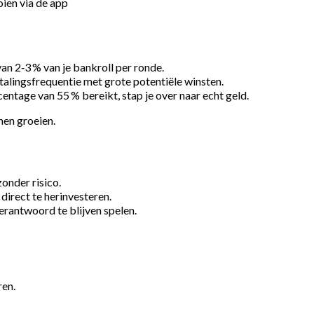
ien via de app
n 2‑3 % van je bankroll per ronde.
talingsfrequentie met grote potentiële winsten.
ntage van 55 % bereikt, stap je over naar echt geld.
nen groeien.
onder risico.
direct te herinvesteren.
erantwoord te blijven spelen.
ren.