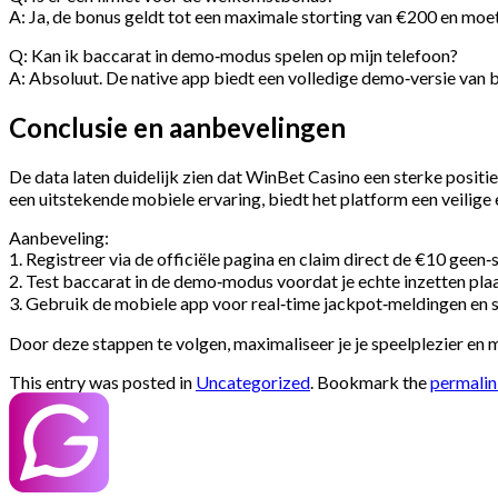
A: Ja, de bonus geldt tot een maximale storting van €200 en m
Q: Kan ik baccarat in demo‑modus spelen op mijn telefoon?
A: Absoluut. De native app biedt een volledige demo‑versie van b
Conclusie en aanbevelingen
De data laten duidelijk zien dat WinBet Casino een sterke posit
een uitstekende mobiele ervaring, biedt het platform een veilige 
Aanbeveling:
1. Registreer via de officiële pagina en claim direct de €10 geen
2. Test baccarat in de demo‑modus voordat je echte inzetten plaa
3. Gebruik de mobiele app voor real‑time jackpot‑meldingen en sn
Door deze stappen te volgen, maximaliseer je je speelplezier en m
This entry was posted in
Uncategorized
. Bookmark the
permali