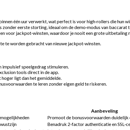
nen één uur verwerkt, wat perfect is voor high‑rollers die hun win
 zonder eerste storting, ideaal om de demo‑modus van baccarat te
n voor jackpot‑winsten, waardoor je nooit een grote uitbetaling m
gte te worden gebracht van nieuwe jackpot‑winsten.
n impulsief speelgedrag stimuleren.
clusion tools direct in de app.
 hoger ligt dan het gemiddelde.
svoorwaarden te leren zonder eigen geld te riskeren.
s
Aanbeveling
tmogelijkheden
Promoot de bonusvoorwaarden duidelijk e
wustzijn
Benadruk 2‑factor authenticatie en SSL‑ce