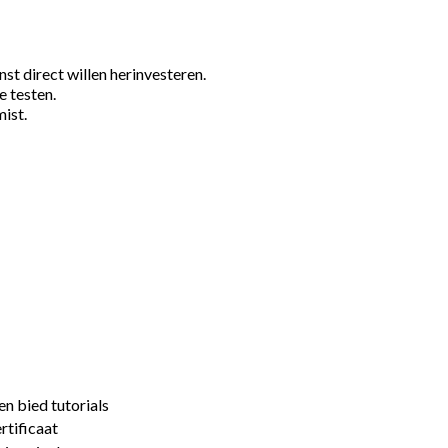
st direct willen herinvesteren.
 testen.
ist.
n bied tutorials
rtificaat