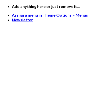
Skip
Add anything here or just remove it...
to
Assign a menu in Theme Options > Menus
content
Newsletter