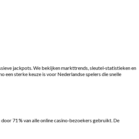
sieve jackpots. We bekijken markttrends, sleutel‑statistieken en
o een sterke keuze is voor Nederlandse spelers die snelle
door 71 % van alle online casino‑bezoekers gebruikt. De