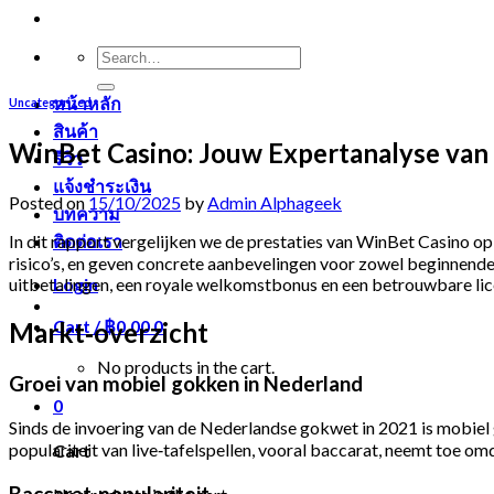
Search
for:
หน้าหลัก
Uncategorized
สินค้า
WinBet Casino: Jouw Expertanalyse van
รีวิว
แจ้งชำระเงิน
Posted on
15/10/2025
by
Admin Alphageek
บทความ
In dit rapport vergelijken we de prestaties van WinBet Casino o
ติดต่อเรา
risico’s, en geven concrete aanbevelingen voor zowel beginnende
uitbetalingen, een royale welkomstbonus en een betrouwbare lic
Login
Cart /
฿
0.00
0
Markt‑overzicht
No products in the cart.
Groei van mobiel gokken in Nederland
0
Sinds de invoering van de Nederlandse gokwet in 2021 is mobiel
populariteit van live‑tafelspellen, vooral baccarat, neemt toe omda
Cart
Baccarat‑populariteit