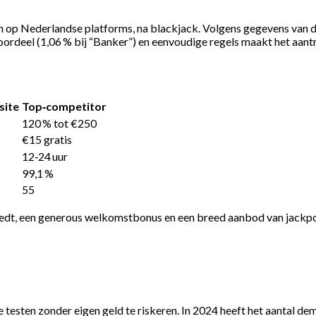
llen op Nederlandse platforms, na blackjack. Volgens gegevens van
ordeel (1,06 % bij “Banker”) en eenvoudige regels maakt het aantr
site
Top‑competitor
120 % tot €250
€15 gratis
12‑24 uur
99,1 %
55
biedt, een generous welkomstbonus en een breed aanbod van jackpo
esten zonder eigen geld te riskeren. In 2024 heeft het aantal de