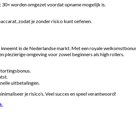
oet 30× worden omgezet voordat opname mogelijk is.
accarat, zodat je zonder risico kunt oefenen.
ie inneemt in de Nederlandse markt. Met een royale welkomstbonus,
en plezierige omgeving voor zowel beginners als high rollers.
‑stortingsbonus.
tst.
elle uitbetalingen.
inimaliseer je risico’s. Veel succes en speel verantwoord!
nk
.