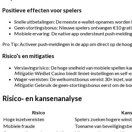
Positieve effecten voor spelers
Snelle uitbetalingen: De meeste e‑wallet‑opnames worden bin
Geen‑stortingsbonus: Nieuwe spelers ontvangen €10 gratis
Mobiele ervaring: De native app ondersteunt push‑meldinge
Pro Tip: Activeer push‑meldingen in de app om direct op de hoo
Risico’s en mitigaties
Verslavingsrisico: De hoge snelheid van mobiele spellen ka
Mitigatie:
WinBet Casino biedt limiet‑instellingen en self‑ex
Wager‑vereisten: De welkomstbonus vereist 30× inzet, wat
Mitigatie:
Gebruik de geen‑stortingsbonus eerst om de bonu
Risico‑ en kansenanalyse
Risico
Kan
Hoge inzetvereisten
Spelers zoeken hogere wins
Mobiele fraude
Toename van beveiligingsbe